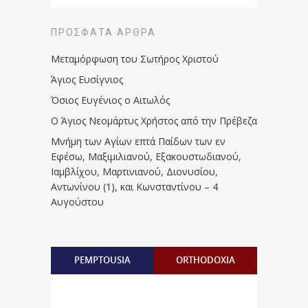
ΠΡΌΣΦΑΤΑ ΆΡΘΡΑ
Μεταμόρφωση του Σωτήρος Χριστού
Άγιος Ευσίγνιος
Όσιος Ευγένιος ο Αιτωλός
Ο Άγιος Νεομάρτυς Χρήστος από την Πρέβεζα
Μνήμη των Aγίων επτά Παίδων των εν
Eφέσω, Mαξιμιλιανού, Eξακουστωδιανού,
Iαμβλίχου, Mαρτινιανού, Διονυσίου,
Aντωνίνου (1), και Kωνσταντίνου – 4
Αυγούστου
PEMPTOUSIA
ORTHODOXIA