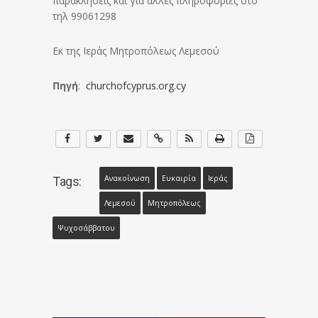
παρακλήσεις και για άλλες πληροφορίες στο
τηλ 99061298
Εκ της Ιεράς Μητροπόλεως Λεμεσού
Πηγή
:
churchofcyprus.org.cy
Ανακοίνωση
Ευκαιρία
Ιεράς
Tags:
Λεμεσού
Μητροπόλεως
Ψυχοσάββατου