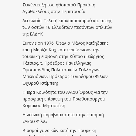
Συνέντευξη του ηθοποιού Προκόπη
Αγαθοκλέους στην Πεμπτουσία
Λευκωσία: Τελετή επαναπατρισμού και ταφής
των οστών 16 Ελλαδιτών πεσόντων οπλιτών
της ΕΛΔΥΚ
Eurovision 1976. Όταν ο Μάνος Χατζηδάκης
και η Μαρίζα Κοχ κατακεραύνωσαν την
τουρκική εισβολή στην Κύπρο (Γεώργιος
Τάτσιος, τ. Πρόεδρος Πανελλήνιας
Ομοσπονδίας Πολιτιστικών Συλλόγων
Μακεδόνων, Πρόεδρος Συνδέσμου Φίλων
Οχυρού Ιστίμπεη)
Η Ιερά Κοινότητα του Αγίου Όρους για την
πρόσφατη επίσκεψη του Πρωθυπουργού
Κυριάκου Μητσοτάκη
Η νεανική παραβατικότητα στην εκπομπή
«Άκου Φίλε»
Βιασμοί γυναικών κατά την Τουρκική