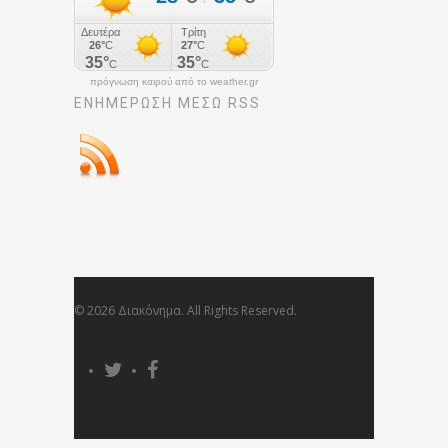
πρόγνωση καιρού από το weather.gr
ΕΝΗΜΈΡΩΣΉ ΜΕΣΩ RSS
© 2026 Διακόνημα. All Rights Reserved.