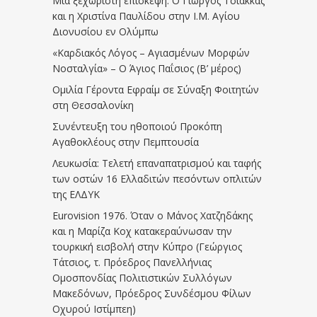
Μια ξεχωριστή επίσκεψη: Ο Γιώργος Τσιάκκας
και η Χριστίνα Παυλίδου στην Ι.Μ. Αγίου
Διονυσίου εν Ολύμπω
«Καρδιακός Λόγος – Αγιασμένων Μορφών
Νοσταλγία» – Ο Άγιος Παΐσιος (Β’ μέρος)
Ομιλία Γέροντα Εφραίμ σε Σύναξη Φοιτητών
στη Θεσσαλονίκη
Συνέντευξη του ηθοποιού Προκόπη
Αγαθοκλέους στην Πεμπτουσία
Λευκωσία: Τελετή επαναπατρισμού και ταφής
των οστών 16 Ελλαδιτών πεσόντων οπλιτών
της ΕΛΔΥΚ
Eurovision 1976. Όταν ο Μάνος Χατζηδάκης
και η Μαρίζα Κοχ κατακεραύνωσαν την
τουρκική εισβολή στην Κύπρο (Γεώργιος
Τάτσιος, τ. Πρόεδρος Πανελλήνιας
Ομοσπονδίας Πολιτιστικών Συλλόγων
Μακεδόνων, Πρόεδρος Συνδέσμου Φίλων
Οχυρού Ιστίμπεη)