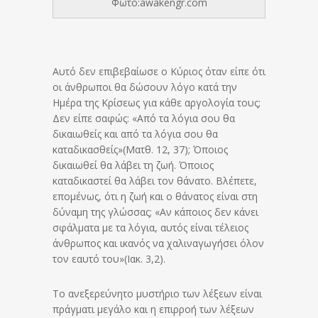
Φωτο:awakengr.com
Αυτό δεν επιβεβαίωσε ο Κύριος όταν είπε ότι
οι άνθρωποι θα δώσουν λόγο κατά την
Ημέρα της Κρίσεως για κάθε αργολογία τους;
Δεν είπε σαφώς: «Από τα λόγια σου θα
δικαιωθείς και από τα λόγια σου θα
καταδικασθείς»(Ματθ. 12, 37); Όποιος
δικαιωθεί θα λάβει τη ζωή. Όποιος
καταδικαστεί θα λάβει τον θάνατο. Βλέπετε,
επομένως, ότι η ζωή και ο θάνατος είναι στη
δύναμη της γλώσσας; «Αν κάποιος δεν κάνει
σφάλματα με τα λόγια, αυτός είναι τέλειος
άνθρωπος και ικανός να χαλιναγωγήσει όλον
τον εαυτό του»(Ιακ. 3,2).
Το ανεξερεύνητο μυστήριο των λέξεων είναι
πράγματι μεγάλο και η επιρροή των λέξεων