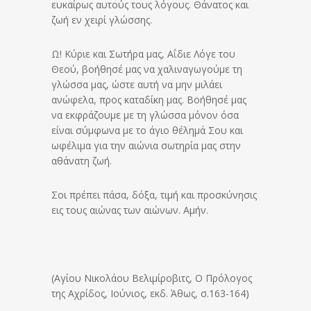
ευκαίρως αυτούς τους λόγους. Θάνατος και
ζωή εν χειρί γλώσσης.
Ω! Κύριε και Σωτήρα μας, Αΐδιε Λόγε του
Θεού, βοήθησέ μας να χαλιναγωγούμε τη
γλώσσα μας, ώστε αυτή να μην μιλάει
ανώφελα, προς καταδίκη μας. Βοήθησέ μας
να εκφράζουμε με τη γλώσσα μόνον όσα
είναι σύμφωνα με το άγιο θέλημά Σου και
ωφέλιμα για την αιώνια σωτηρία μας στην
αθάνατη ζωή.
Σοι πρέπει πάσα, δόξα, τιμή και προσκύνησις
εις τους αιώνας των αιώνων. Αμήν.
(Αγίου Νικολάου Βελιμίροβιτς, Ο Πρόλογος
της Αχρίδος, Ιούνιος, εκδ. Άθως, σ.163-164)