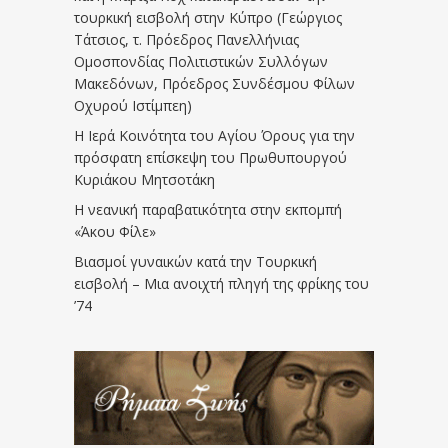
τουρκική εισβολή στην Κύπρο (Γεώργιος
Τάτσιος, τ. Πρόεδρος Πανελλήνιας
Ομοσπονδίας Πολιτιστικών Συλλόγων
Μακεδόνων, Πρόεδρος Συνδέσμου Φίλων
Οχυρού Ιστίμπεη)
Η Ιερά Κοινότητα του Αγίου Όρους για την
πρόσφατη επίσκεψη του Πρωθυπουργού
Κυριάκου Μητσοτάκη
Η νεανική παραβατικότητα στην εκπομπή
«Άκου Φίλε»
Βιασμοί γυναικών κατά την Τουρκική
εισβολή – Μια ανοιχτή πληγή της φρίκης του
’74