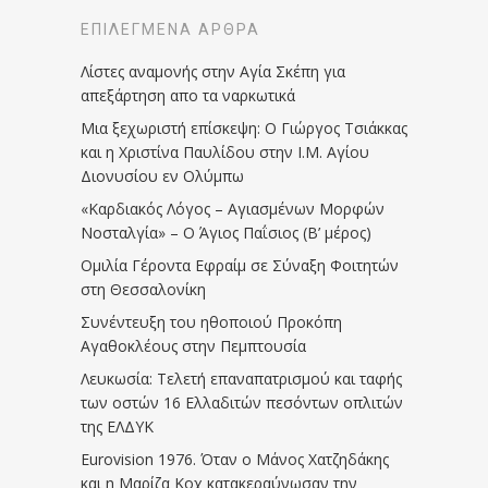
ΕΠΙΛΕΓΜΈΝΑ ΆΡΘΡΑ
Λίστες αναμονής στην Αγία Σκέπη για
απεξάρτηση απο τα ναρκωτικά
Μια ξεχωριστή επίσκεψη: Ο Γιώργος Τσιάκκας
και η Χριστίνα Παυλίδου στην Ι.Μ. Αγίου
Διονυσίου εν Ολύμπω
«Καρδιακός Λόγος – Αγιασμένων Μορφών
Νοσταλγία» – Ο Άγιος Παΐσιος (Β’ μέρος)
Ομιλία Γέροντα Εφραίμ σε Σύναξη Φοιτητών
στη Θεσσαλονίκη
Συνέντευξη του ηθοποιού Προκόπη
Αγαθοκλέους στην Πεμπτουσία
Λευκωσία: Τελετή επαναπατρισμού και ταφής
των οστών 16 Ελλαδιτών πεσόντων οπλιτών
της ΕΛΔΥΚ
Eurovision 1976. Όταν ο Μάνος Χατζηδάκης
και η Μαρίζα Κοχ κατακεραύνωσαν την