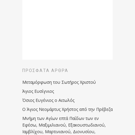
ΠΡΌΣΦΑΤΑ ΆΡΘΡΑ
Μεταμόρφωση του Σωτήρος Χριστού
Άγιος Ευσίγνιος
Όσιος Ευγένιος ο Αιτωλός
Ο Άγιος Νεομάρτυς Χρήστος από την Πρέβεζα
Μνήμη των Aγίων επτά Παίδων των εν
Eφέσω, Mαξιμιλιανού, Eξακουστωδιανού,
Iαμβλίχου, Mαρτινιανού, Διονυσίου,