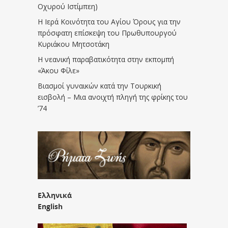
Οχυρού Ιστίμπεη)
Η Ιερά Κοινότητα του Αγίου Όρους για την
πρόσφατη επίσκεψη του Πρωθυπουργού
Κυριάκου Μητσοτάκη
Η νεανική παραβατικότητα στην εκπομπή
«Άκου Φίλε»
Βιασμοί γυναικών κατά την Τουρκική
εισβολή – Μια ανοιχτή πληγή της φρίκης του
’74
Ελληνικά
English