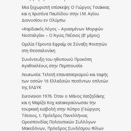
Μια ξεχωριστή επίσκεψη: Ο Γιώργος Τσιάκκας
και η Χριστίνα Παυλίδου στην Ι.Μ. Αγίου
Διονυσίου εν Ολύμπω
«Καρδιακός Λόγος – Αγιασμένων Μορφών
Νοσταλγία» – Ο Άγιος Παΐσιος (Β’ μέρος)
Ομιλία Γέροντα Εφραίμ σε Σύναξη Φοιτητών
στη Θεσσαλονίκη
Συνέντευξη του ηθοποιού Προκόπη
Αγαθοκλέους στην Πεμπτουσία
Λευκωσία: Τελετή επαναπατρισμού και ταφής
των οστών 16 Ελλαδιτών πεσόντων οπλιτών
της ΕΛΔΥΚ
Eurovision 1976. Όταν ο Μάνος Χατζηδάκης
και η Μαρίζα Κοχ κατακεραύνωσαν την
τουρκική εισβολή στην Κύπρο (Γεώργιος
Τάτσιος, τ. Πρόεδρος Πανελλήνιας
Ομοσπονδίας Πολιτιστικών Συλλόγων
Μακεδόνων, Πρόεδρος Συνδέσμου Φίλων