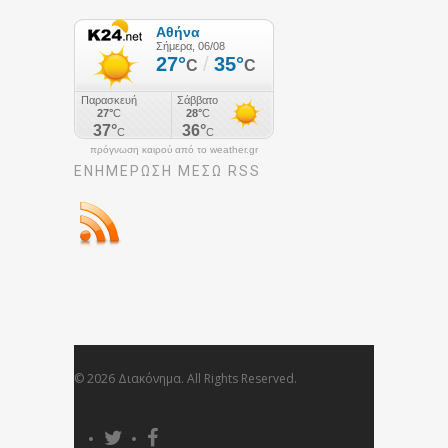
πρόγνωση καιρού από το weather.gr
ΕΝΗΜΈΡΩΣΉ ΜΕΣΩ RSS
© 2026 Διακόνημα. All Rights Reserved.