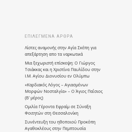
ΕΠΙΛΕΓΜΈΝΑ ΆΡΘΡΑ
Λίστες αναμονής στην Αγία Σκέπη για
απεξάρτηση απο τα ναρκωτικά
Μια ξεχωριστή επίσκεψη: Ο Γιώργος
Τσιάκκας και η Χριστίνα Παυλίδου στην
Ι.Μ. Αγίου Διονυσίου εν Ολύμπω
«Καρδιακός Λόγος – Αγιασμένων
Μορφών Νοσταλγία» – Ο Άγιος Παΐσιος
(Β’ μέρος)
Ομιλία Γέροντα Εφραίμ σε Σύναξη
Φοιτητών στη Θεσσαλονίκη
Συνέντευξη του ηθοποιού Προκόπη
Αγαθοκλέους στην Πεμπτουσία