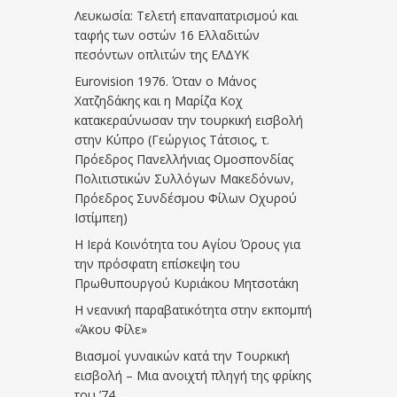
Λευκωσία: Τελετή επαναπατρισμού και
ταφής των οστών 16 Ελλαδιτών
πεσόντων οπλιτών της ΕΛΔΥΚ
Eurovision 1976. Όταν ο Μάνος
Χατζηδάκης και η Μαρίζα Κοχ
κατακεραύνωσαν την τουρκική εισβολή
στην Κύπρο (Γεώργιος Τάτσιος, τ.
Πρόεδρος Πανελλήνιας Ομοσπονδίας
Πολιτιστικών Συλλόγων Μακεδόνων,
Πρόεδρος Συνδέσμου Φίλων Οχυρού
Ιστίμπεη)
Η Ιερά Κοινότητα του Αγίου Όρους για
την πρόσφατη επίσκεψη του
Πρωθυπουργού Κυριάκου Μητσοτάκη
Η νεανική παραβατικότητα στην εκπομπή
«Άκου Φίλε»
Βιασμοί γυναικών κατά την Τουρκική
εισβολή – Μια ανοιχτή πληγή της φρίκης
του ’74