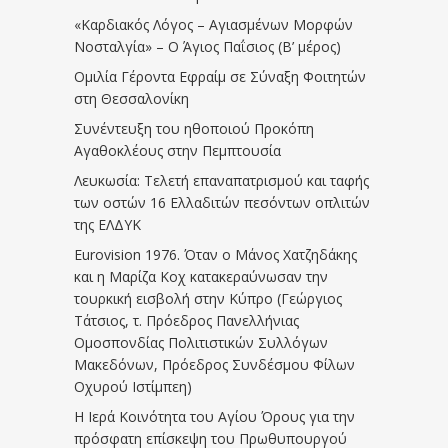
«Καρδιακός Λόγος – Αγιασμένων Μορφών
Νοσταλγία» – Ο Άγιος Παΐσιος (Β’ μέρος)
Ομιλία Γέροντα Εφραίμ σε Σύναξη Φοιτητών
στη Θεσσαλονίκη
Συνέντευξη του ηθοποιού Προκόπη
Αγαθοκλέους στην Πεμπτουσία
Λευκωσία: Τελετή επαναπατρισμού και ταφής
των οστών 16 Ελλαδιτών πεσόντων οπλιτών
της ΕΛΔΥΚ
Eurovision 1976. Όταν ο Μάνος Χατζηδάκης
και η Μαρίζα Κοχ κατακεραύνωσαν την
τουρκική εισβολή στην Κύπρο (Γεώργιος
Τάτσιος, τ. Πρόεδρος Πανελλήνιας
Ομοσπονδίας Πολιτιστικών Συλλόγων
Μακεδόνων, Πρόεδρος Συνδέσμου Φίλων
Οχυρού Ιστίμπεη)
Η Ιερά Κοινότητα του Αγίου Όρους για την
πρόσφατη επίσκεψη του Πρωθυπουργού