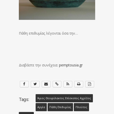
Πάθη επιθυμίας λέγονται όσα την…
Διαβάστε την συνέχεια:
pemptousia.gr
Άγιος Θεοφύλακτος Επίσκοπος Αχρίδος
Tags:
Αργία
Πάθη Επιθυμίας
Πλούτος