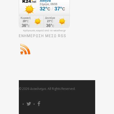
πρόγνωση καιρού από το weather.gr
ΕΝΗΜΈΡΩΣΉ ΜΕΣΩ RSS
© 2026 Διακόνημα. All Rights Reserved.