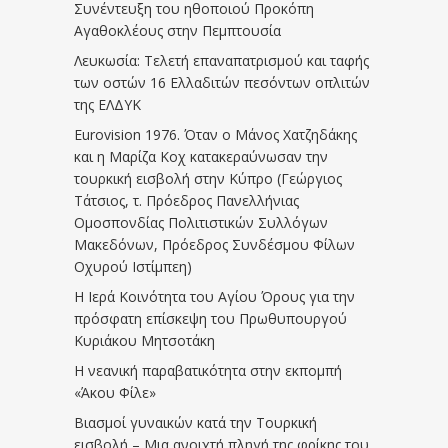
Συνέντευξη του ηθοποιού Προκόπη
Αγαθοκλέους στην Πεμπτουσία
Λευκωσία: Τελετή επαναπατρισμού και ταφής
των οστών 16 Ελλαδιτών πεσόντων οπλιτών
της ΕΛΔΥΚ
Eurovision 1976. Όταν ο Μάνος Χατζηδάκης
και η Μαρίζα Κοχ κατακεραύνωσαν την
τουρκική εισβολή στην Κύπρο (Γεώργιος
Τάτσιος, τ. Πρόεδρος Πανελλήνιας
Ομοσπονδίας Πολιτιστικών Συλλόγων
Μακεδόνων, Πρόεδρος Συνδέσμου Φίλων
Οχυρού Ιστίμπεη)
Η Ιερά Κοινότητα του Αγίου Όρους για την
πρόσφατη επίσκεψη του Πρωθυπουργού
Κυριάκου Μητσοτάκη
Η νεανική παραβατικότητα στην εκπομπή
«Άκου Φίλε»
Βιασμοί γυναικών κατά την Τουρκική
εισβολή – Μια ανοιχτή πληγή της φρίκης του