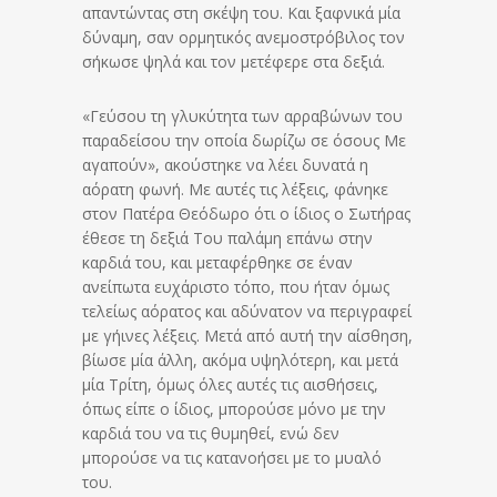
απαντώντας στη σκέψη του. Και ξαφνικά μία
δύναμη, σαν ορμητικός ανεμοστρόβιλος τον
σήκωσε ψηλά και τον μετέφερε στα δεξιά.
«Γεύσου τη γλυκύτητα των αρραβώνων του
παραδείσου την οποία δωρίζω σε όσους Με
αγαπούν», ακούστηκε να λέει δυνατά η
αόρατη φωνή. Με αυτές τις λέξεις, φάνηκε
στον Πατέρα Θεόδωρο ότι ο ίδιος ο Σωτήρας
έθεσε τη δεξιά Του παλάμη επάνω στην
καρδιά του, και μεταφέρθηκε σε έναν
ανείπωτα ευχάριστο τόπο, που ήταν όμως
τελείως αόρατος και αδύνατον να περιγραφεί
με γήινες λέξεις. Μετά από αυτή την αίσθηση,
βίωσε μία άλλη, ακόμα υψηλότερη, και μετά
μία Τρίτη, όμως όλες αυτές τις αισθήσεις,
όπως είπε ο ίδιος, μπορούσε μόνο με την
καρδιά του να τις θυμηθεί, ενώ δεν
μπορούσε να τις κατανοήσει με το μυαλό
του.