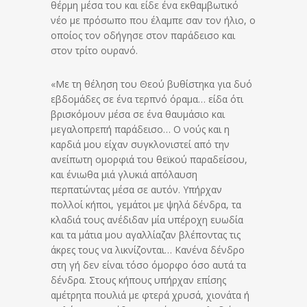
θέρμη μέσα του και είδε ένα εκθαμβωτικό
νέο με πρόσωπο που έλαμπε σαν τον ήλιο, ο
οποίος τον οδήγησε στον παράδεισο και
στον τρίτο ουρανό.
«Με τη θέληση του Θεού βυθίστηκα για δυό
εβδομάδες σε ένα τερπνό όραμα… είδα ότι
βρισκόμουν μέσα σε ένα θαυμάσιο και
μεγαλοπρεπή παράδεισο… Ο νούς και η
καρδιά μου είχαν συγκλονιστεί από την
ανείπωτη ομορφιά του θεϊκού παραδείσου,
και ένιωθα μιά γλυκιά απόλαυση
περπατώντας μέσα σε αυτόν. Υπήρχαν
πολλοί κήποι, γεμάτοι με ψηλά δένδρα, τα
κλαδιά τους ανέδιδαν μία υπέροχη ευωδία
και τα μάτια μου αγαλλίαζαν βλέποντας τις
άκρες τους να λικνίζονται… Κανένα δένδρο
στη γή δεν είναι τόσο όμορφο όσο αυτά τα
δένδρα. Στους κήπους υπήρχαν επίσης
αμέτρητα πουλιά με φτερά χρυσά, χιονάτα ή