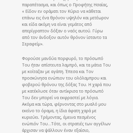
παραπέτασμα, και όπως ο Προφήτης Ησαίας,
« Είδον εν οράματι τον Κύριο να κάθεται
επάνω εις ένα θρόνον υψηλόν και μετέωρον
και είδα ακόμη να είναι γεμάτος από
απερίγραπτον δόξαν ο ναός αυτού. Γύρω
από τον άνδοξον αυτόν θρόνον ίσταντο τα
Σεραφείμ».
Φορούσε μανδύα πορφυρό, το πρόσωπό
Του ήταν απίστευτα λαμπρό, και τα μάτια Του
με κοίταζαν με αγάπη. Έπεσα και Τον
προσκύνησα ενώπιον του ολόλαμπρου και
φοβερού θρόνου της δόξας Του. Η χαρά που
με κατέκλυσε όταν αντίκρισα το πρόσωπό
Του δεν μπορεί να εκφραστεί με λόγια.
Ακόμα και τώρα, φέρνοντας στο μυαλό μου
εκείνο το όραμα, η ίδια άφατη χαρά με
κυριεύει. Τρέμοντας, έμεινα πεσμένος
ενώπιόν Του…Τότε, οι στρατιές των αγγέλων
άρχισαν να ψάλλουν έναν εξαίσιο,