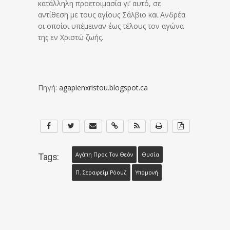
κατάλληλη προετοιμασία γι’ αυτό, σε
αντίθεση με τους αγίους Σάλβιο και Ανδρέα
οι οποίοι υπέμειναν έως τέλους τον αγώνα
της εν Χριστώ ζωής.
Πηγή:
agapienxristou.blogspot.ca
Αγάπη Προς Τον Θεόν
Θυσία
Tags:
Π. Σεραφείμ Ρόουζ
Υπομονή