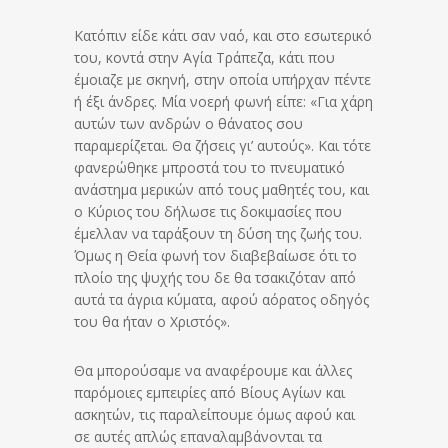
Κατόπιν είδε κάτι σαν ναό, και στο εσωτερικό
του, κοντά στην Αγία Τράπεζα, κάτι που
έμοιαζε με σκηνή, στην οποία υπήρχαν πέντε
ή έξι άνδρες. Μία νοερή φωνή είπε: «Για χάρη
αυτών των ανδρών ο θάνατος σου
παραμερίζεται. Θα ζήσεις γι’ αυτούς». Και τότε
φανερώθηκε μπροστά του το πνευματικό
ανάστημα μερικών από τους μαθητές του, και
ο Κύριος του δήλωσε τις δοκιμασίες που
έμελλαν να ταράξουν τη δύση της ζωής του.
Όμως η Θεία φωνή τον διαβεβαίωσε ότι το
πλοίο της ψυχής του δε θα τσακιζόταν από
αυτά τα άγρια κύματα, αφού αόρατος οδηγός
του θα ήταν ο Χριστός».
Θα μπορούσαμε να αναφέρουμε και άλλες
παρόμοιες εμπειρίες από Βίους Αγίων και
ασκητών, τις παραλείπουμε όμως αφού και
σε αυτές απλώς επαναλαμβάνονται τα