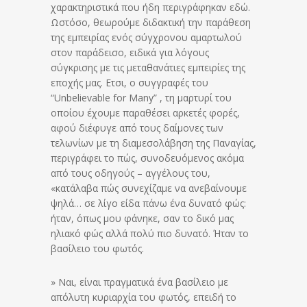
χαρακτηριστικά που ήδη περιγράφηκαν εδώ.
Ωστόσο, θεωρούμε διδακτική την παράθεση
της εμπειρίας ενός σύγχρονου αμαρτωλού
στον παράδεισο, ειδικά για λόγους
σύγκρισης με τις μεταθανάτιες εμπειρίες της
εποχής μας. Ετσι, ο συγγραφές του
“Unbelievable for Many” , τη μαρτυρί του
οποίου έχουμε παραθέσει αρκετές φορές,
αφού διέφυγε από τους δαίμονες των
τελωνίων με τη διαμεσολάβηση της Παναγίας,
περιγράφει το πώς, συνοδευόμενος ακόμα
από τους οδηγούς – αγγέλους του,
«κατάλαβα πώς συνεχίζαμε να ανεβαίνουμε
ψηλά… σε λίγο είδα πάνω ένα δυνατό φώς:
ήταν, όπως μου φάνηκε, σαν το δικό μας
ηλιακό φώς αλλά πολύ πιο δυνατό. Ήταν το
βασίλειο του φωτός.
» Ναι, είναι πραγματικά ένα βασίλειο με
απόλυτη κυριαρχία του φωτός, επειδή το