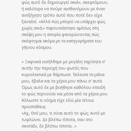
φώς αυτό δε δημιουργεί σκιά», σκεφτόμουν,
ή καλύτερα να πούμε αισθανόμουν με έναν
ανεξήγητο τρόπο αυτό που ποτέ δεν είχα
ξαναδεί. «Αλλά πώς μπορεί να υπάρχει φώς
χωρίς σκιά;» παρουσιάστηκε αμέσως στη
σκέψη μου η απορία φανερώνοντας πώς
σκέφτομαι ακόμα με τα κατηγορήματα του
γήινου κόσμου.
» Ξαφνικά εισήλθαμε με μεγάλη ταχύτητα σ’
αυτήν την περιοχή του φωτός που
κυριολεκτικά με θάμπωσε. Έκλεισα τα μάτια
μου, έβαλα και τα χέρια μου πάνω σ’ αυτά.
Όμως αυτό δε με βοήθησε καθόλου επειδή
το φώς περνούσε και μέσα από τα χέρια μου.
Άλλωστε τι νόημα είχε εδώ μία τέτοια
προσπάθεια;
»Αχ, Θεέ μου, τι είναι αυτό το φώς; Αυτό με
τυφλώνει. Δε βλέπω τίποτα, σαν στο
σκοτάδι, δε βλέπω τίποτα…»