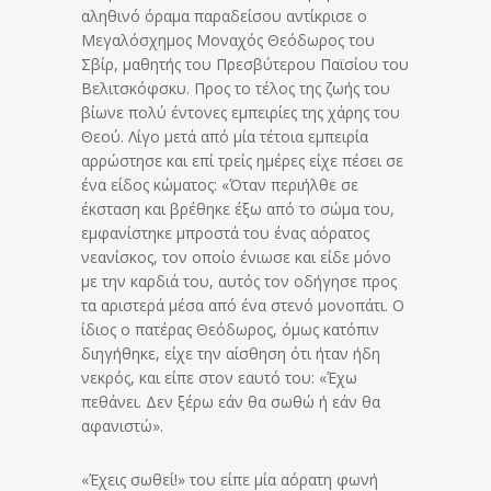
αληθινό όραμα παραδείσου αντίκρισε ο
Μεγαλόσχημος Μοναχός Θεόδωρος του
Σβίρ, μαθητής του Πρεσβύτερου Παϊσίου του
Βελιτσκόφσκυ. Προς το τέλος της ζωής του
βίωνε πολύ έντονες εμπειρίες της χάρης του
Θεού. Λίγο μετά από μία τέτοια εμπειρία
αρρώστησε και επί τρείς ημέρες είχε πέσει σε
ένα είδος κώματος: «Όταν περιήλθε σε
έκσταση και βρέθηκε έξω από το σώμα του,
εμφανίστηκε μπροστά του ένας αόρατος
νεανίσκος, τον οποίο ένιωσε και είδε μόνο
με την καρδιά του, αυτός τον οδήγησε προς
τα αριστερά μέσα από ένα στενό μονοπάτι. Ο
ίδιος ο πατέρας Θεόδωρος, όμως κατόπιν
διηγήθηκε, είχε την αίσθηση ότι ήταν ήδη
νεκρός, και είπε στον εαυτό του: «Έχω
πεθάνει. Δεν ξέρω εάν θα σωθώ ή εάν θα
αφανιστώ».
«Έχεις σωθεί!» του είπε μία αόρατη φωνή