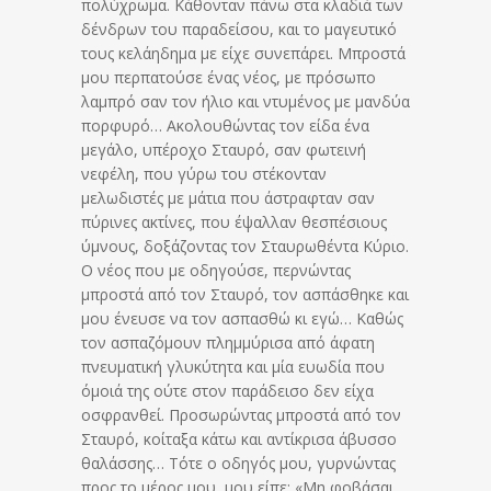
πολύχρωμα. Κάθονταν πάνω στα κλαδιά των
δένδρων του παραδείσου, και το μαγευτικό
τους κελάηδημα με είχε συνεπάρει. Μπροστά
μου περπατούσε ένας νέος, με πρόσωπο
λαμπρό σαν τον ήλιο και ντυμένος με μανδύα
πορφυρό… Ακολουθώντας τον είδα ένα
μεγάλο, υπέροχο Σταυρό, σαν φωτεινή
νεφέλη, που γύρω του στέκονταν
μελωδιστές με μάτια που άστραφταν σαν
πύρινες ακτίνες, που έψαλλαν θεσπέσιους
ύμνους, δοξάζοντας τον Σταυρωθέντα Κύριο.
Ο νέος που με οδηγούσε, περνώντας
μπροστά από τον Σταυρό, τον ασπάσθηκε και
μου ένευσε να τον ασπασθώ κι εγώ… Καθώς
τον ασπαζόμουν πλημμύρισα από άφατη
πνευματική γλυκύτητα και μία ευωδία που
όμοιά της ούτε στον παράδεισο δεν είχα
οσφρανθεί. Προσωρώντας μπροστά από τον
Σταυρό, κοίταξα κάτω και αντίκρισα άβυσσο
θαλάσσης… Τότε ο οδηγός μου, γυρνώντας
προς το μέρος μου, μου είπε: «Μη φοβάσαι,