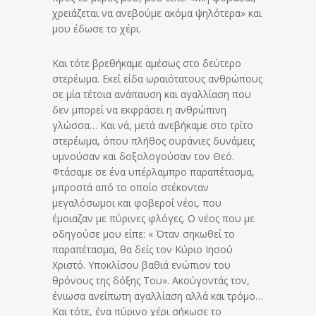
χρειάζεται να ανεβούμε ακόμα ψηλότερα» και
μου έδωσε το χέρι.
Και τότε βρεθήκαμε αμέσως στο δεύτερο
στερέωμα. Εκεί είδα ωραιότατους ανθρώπους
σε μία τέτοια ανάπαυση και αγαλλίαση που
δεν μπορεί να εκφράσει η ανθρώπινη
γλώσσα… Και νά, μετά ανεβήκαμε στο τρίτο
στερέωμα, όπου πλήθος ουράνιες δυνάμεις
υμνούσαν και δοξολογούσαν τον Θεό.
Φτάσαμε σε ένα υπέρλαμπρο παραπέτασμα,
μπροστά από το οποίο στέκονταν
μεγαλόσωμοι και φοβεροί νέοι, που
έμοιαζαν με πύρινες φλόγες. Ο νέος που με
οδηγούσε μου είπε: « Όταν σηκωθεί το
παραπέτασμα, θα δείς τον Κύριο Ιησού
Χριστό. Υποκλίσου βαθιά ενώπιον του
θρόνους της δόξης Του». Ακούγοντάς τον,
ένιωσα ανείπωτη αγαλλίαση αλλά και τρόμο…
Και τότε, ένα πύρινο χέρι σήκωσε το