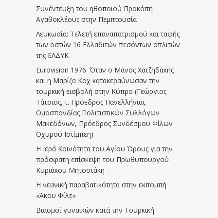
Συνέντευξη του ηθοποιού Προκόπη
Αγαθοκλέους στην Πεμπτουσία
Λευκωσία: Τελετή επαναπατρισμού και ταφής
των οστών 16 Ελλαδιτών πεσόντων οπλιτών
της ΕΛΔΥΚ
Eurovision 1976. Όταν ο Μάνος Χατζηδάκης
και η Μαρίζα Κοχ κατακεραύνωσαν την
τουρκική εισβολή στην Κύπρο (Γεώργιος
Τάτσιος, τ. Πρόεδρος Πανελλήνιας
Ομοσπονδίας Πολιτιστικών Συλλόγων
Μακεδόνων, Πρόεδρος Συνδέσμου Φίλων
Οχυρού Ιστίμπεη)
Η Ιερά Κοινότητα του Αγίου Όρους για την
πρόσφατη επίσκεψη του Πρωθυπουργού
Κυριάκου Μητσοτάκη
Η νεανική παραβατικότητα στην εκπομπή
«Άκου Φίλε»
Βιασμοί γυναικών κατά την Τουρκική