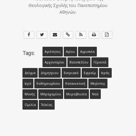
Θεολογικής Σχολής του Πανεπιστημίου
Αθηνών.
Αγιότητος
Αγίου
Αγρυπνία
Tags:
Αρχονταρίκι
Βατοπεδίου
Γέροντά
Δείγμα
Δημητριου
Ενοριακό
Εφραίμ
Ιεράς
Ιερό
Καθηγουμένου
Κατανυκτική
Μεγίστης
Μονής
Μπραχαμίου
Μυροβλυσία
Ναό
Ομιλία
Τελείας