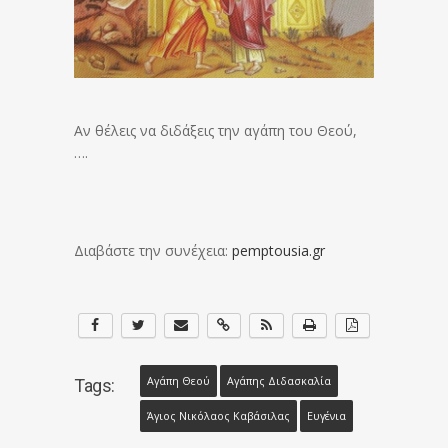
Αν θέλεις να διδάξεις την αγάπη του Θεού,
….
Διαβάστε την συνέχεια:
pemptousia.gr
Αγάπη Θεού
Αγάπης Διδασκαλία
Tags:
Άγιος Νικόλαος Καβάσιλας
Ευγένια