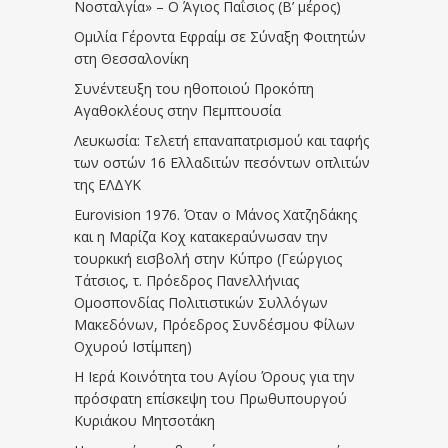
Νοσταλγία» – Ο Άγιος Παΐσιος (Β’ μέρος)
Ομιλία Γέροντα Εφραίμ σε Σύναξη Φοιτητών
στη Θεσσαλονίκη
Συνέντευξη του ηθοποιού Προκόπη
Αγαθοκλέους στην Πεμπτουσία
Λευκωσία: Τελετή επαναπατρισμού και ταφής
των οστών 16 Ελλαδιτών πεσόντων οπλιτών
της ΕΛΔΥΚ
Eurovision 1976. Όταν ο Μάνος Χατζηδάκης
και η Μαρίζα Κοχ κατακεραύνωσαν την
τουρκική εισβολή στην Κύπρο (Γεώργιος
Τάτσιος, τ. Πρόεδρος Πανελλήνιας
Ομοσπονδίας Πολιτιστικών Συλλόγων
Μακεδόνων, Πρόεδρος Συνδέσμου Φίλων
Οχυρού Ιστίμπεη)
Η Ιερά Κοινότητα του Αγίου Όρους για την
πρόσφατη επίσκεψη του Πρωθυπουργού
Κυριάκου Μητσοτάκη