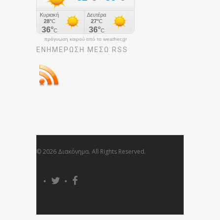
πρόγνωση καιρού από το weather.gr
ΕΝΗΜΈΡΩΣΉ ΜΕΣΩ RSS
© 2026 Διακόνημα. All Rights Reserved.