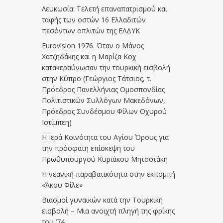
Λευκωσία: Τελετή επαναπατρισμού και
ταφής των οστών 16 Ελλαδιτών
πεσόντων οπλιτών της ΕΛΔΥΚ
Eurovision 1976. Όταν ο Μάνος
Χατζηδάκης και η Μαρίζα Κοχ
κατακεραύνωσαν την τουρκική εισβολή
στην Κύπρο (Γεώργιος Τάτσιος, τ.
Πρόεδρος Πανελλήνιας Ομοσπονδίας
Πολιτιστικών Συλλόγων Μακεδόνων,
Πρόεδρος Συνδέσμου Φίλων Οχυρού
Ιστίμπεη)
Η Ιερά Κοινότητα του Αγίου Όρους για
την πρόσφατη επίσκεψη του
Πρωθυπουργού Κυριάκου Μητσοτάκη
Η νεανική παραβατικότητα στην εκπομπή
«Άκου Φίλε»
Βιασμοί γυναικών κατά την Τουρκική
εισβολή – Μια ανοιχτή πληγή της φρίκης
του ’74