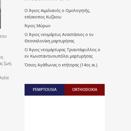
Ο Άγιος Αιμιλιανός ο Ομολογητής,
επίσκοπος Κυζίκου
Άγιος Μύρων
Ο Άγιος νεομάρτυς Αναστάσιος ο εν
στον
Θεσσαλονίκη μαρτυρήσας
Ο Άγιος νεομάρτυρας Τριαντάφυλλος ο
εν Κωνσταντινουπόλει μαρτυρήσας
υς
ς ζωή.
Όσιος Αγάθωνας ο κτήτορας (14ος αι.)
λείτε
PEMPTOUSIA
ORTHODOXIA