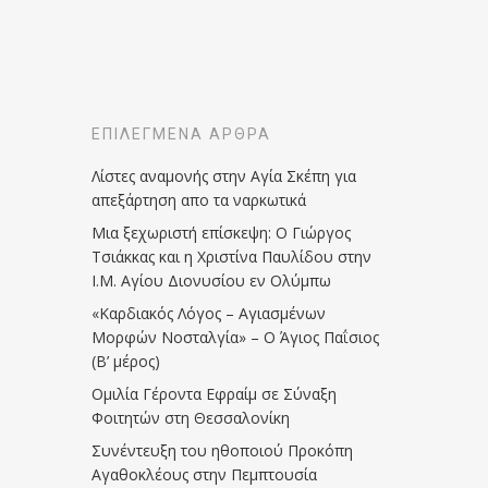
ΕΠΙΛΕΓΜΈΝΑ ΆΡΘΡΑ
Λίστες αναμονής στην Αγία Σκέπη για
απεξάρτηση απο τα ναρκωτικά
Μια ξεχωριστή επίσκεψη: Ο Γιώργος
Τσιάκκας και η Χριστίνα Παυλίδου στην
Ι.Μ. Αγίου Διονυσίου εν Ολύμπω
«Καρδιακός Λόγος – Αγιασμένων
Μορφών Νοσταλγία» – Ο Άγιος Παΐσιος
(Β’ μέρος)
Ομιλία Γέροντα Εφραίμ σε Σύναξη
Φοιτητών στη Θεσσαλονίκη
Συνέντευξη του ηθοποιού Προκόπη
Αγαθοκλέους στην Πεμπτουσία