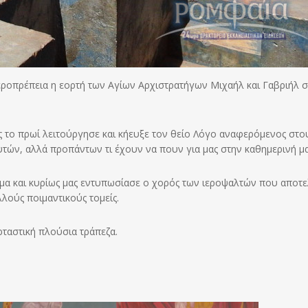
εροπρέπεια η εορτή των Αγίων Αρχιστρατήγων Μιχαήλ και Γαβριήλ 
ς το πρωί λειτούργησε και κήευξε τον θείο Λόγο αναφερόμενος στο
υτών, αλλά προπάντων τι έχουν να πουν για μας στην καθημερινή μα
μα και κυρίως μας εντυπωσίασε ο χορός των ιεροψαλτών που αποτε
λούς ποιμαντικούς τομείς.
ρταστική πλούσια τράπεζα.