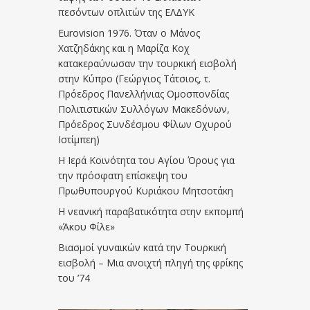
πεσόντων οπλιτών της ΕΛΔΥΚ
Eurovision 1976. Όταν ο Μάνος
Χατζηδάκης και η Μαρίζα Κοχ
κατακεραύνωσαν την τουρκική εισβολή
στην Κύπρο (Γεώργιος Τάτσιος, τ.
Πρόεδρος Πανελλήνιας Ομοσπονδίας
Πολιτιστικών Συλλόγων Μακεδόνων,
Πρόεδρος Συνδέσμου Φίλων Οχυρού
Ιστίμπεη)
Η Ιερά Κοινότητα του Αγίου Όρους για
την πρόσφατη επίσκεψη του
Πρωθυπουργού Κυριάκου Μητσοτάκη
Η νεανική παραβατικότητα στην εκπομπή
«Άκου Φίλε»
Βιασμοί γυναικών κατά την Τουρκική
εισβολή – Μια ανοιχτή πληγή της φρίκης
του ’74