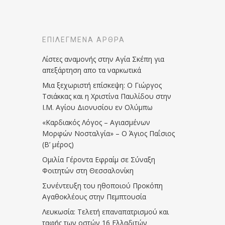
ΕΠΙΛΕΓΜΈΝΑ ΆΡΘΡΑ
Λίστες αναμονής στην Αγία Σκέπη για
απεξάρτηση απο τα ναρκωτικά
Μια ξεχωριστή επίσκεψη: Ο Γιώργος
Τσιάκκας και η Χριστίνα Παυλίδου στην
Ι.Μ. Αγίου Διονυσίου εν Ολύμπω
«Καρδιακός Λόγος – Αγιασμένων
Μορφών Νοσταλγία» – Ο Άγιος Παΐσιος
(Β’ μέρος)
Ομιλία Γέροντα Εφραίμ σε Σύναξη
Φοιτητών στη Θεσσαλονίκη
Συνέντευξη του ηθοποιού Προκόπη
Αγαθοκλέους στην Πεμπτουσία
Λευκωσία: Τελετή επαναπατρισμού και
ταφής των οστών 16 Ελλαδιτών