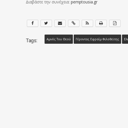
Διαβάστε την συνέχεια:
pemptousia.gr
Αμνός Του Θεού
Γέροντας Εφραίμ Φιλοθεϊτης
Ελ
Tags: