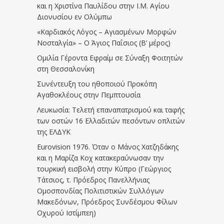
και η Χριστίνα Παυλίδου στην Ι.Μ. Αγίου
Διονυσίου εν Ολύμπω
«Καρδιακός Λόγος – Αγιασμένων Μορφών
Νοσταλγία» – Ο Άγιος Παΐσιος (Β’ μέρος)
Ομιλία Γέροντα Εφραίμ σε Σύναξη Φοιτητών
στη Θεσσαλονίκη
Συνέντευξη του ηθοποιού Προκόπη
Αγαθοκλέους στην Πεμπτουσία
Λευκωσία: Τελετή επαναπατρισμού και ταφής
των οστών 16 Ελλαδιτών πεσόντων οπλιτών
της ΕΛΔΥΚ
Eurovision 1976. Όταν ο Μάνος Χατζηδάκης
και η Μαρίζα Κοχ κατακεραύνωσαν την
τουρκική εισβολή στην Κύπρο (Γεώργιος
Τάτσιος, τ. Πρόεδρος Πανελλήνιας
Ομοσπονδίας Πολιτιστικών Συλλόγων
Μακεδόνων, Πρόεδρος Συνδέσμου Φίλων
Οχυρού Ιστίμπεη)