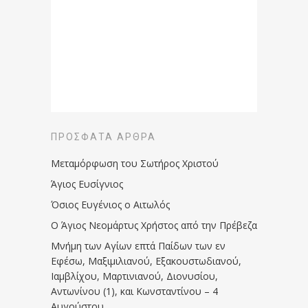
ΠΡΌΣΦΑΤΑ ΆΡΘΡΑ
Μεταμόρφωση του Σωτήρος Χριστού
Άγιος Ευσίγνιος
Όσιος Ευγένιος ο Αιτωλός
Ο Άγιος Νεομάρτυς Χρήστος από την Πρέβεζα
Μνήμη των Aγίων επτά Παίδων των εν
Eφέσω, Mαξιμιλιανού, Eξακουστωδιανού,
Iαμβλίχου, Mαρτινιανού, Διονυσίου,
Aντωνίνου (1), και Kωνσταντίνου – 4
Αυγούστου