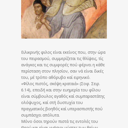
Ειλικρινής φιλος είναι εκείνος που, στην ώρα
του πειρασμού, συμμερίζεται τις θλίψεις, τίς
ανάγκες και τις συμφορές πού φέρνει η κάθε
περίσταση στον πλησίον, σαν νά είναι δικές
του, μέ τρόπο αθόρυβο καί ειρηνικό.
«Φίλος πιστός, σκέψη κραταιά» (Σοφ. Σειρ.
6.14), επειδή και στην ευημερία του φίλου
είναι σύμβουλος αγαθός καί συμπαραστάτης
ολόψυχος, καί στή δυστυχία του
πραγματικός βοηθός καί υπερασπιστής πού
συμπάσχει απόλυτα.
Μόνο όσοι τηρούν πιστά τις εντολές του
Θεού και είναι γνήσιοι μύστες των θείων