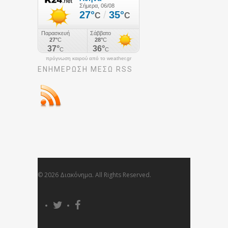
πρόγνωση καιρού από το weather.gr
ΕΝΗΜΈΡΩΣΉ ΜΕΣΩ RSS
© 2026 Διακόνημα. All Rights Reserved.