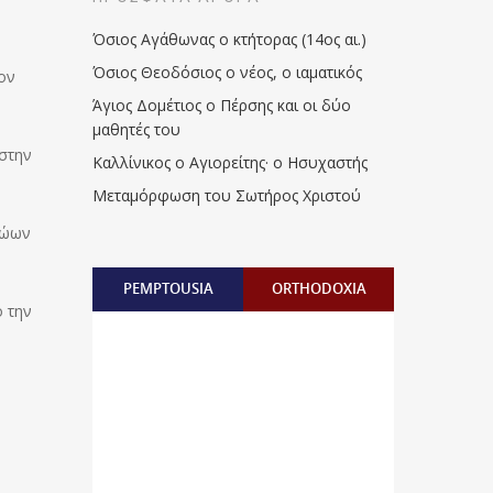
Όσιος Αγάθωνας ο κτήτορας (14ος αι.)
Όσιος Θεοδόσιος ο νέος, ο ιαματικός
τον
Άγιος Δομέτιος ο Πέρσης και οι δύο
μαθητές του
 στην
Καλλίνικος ο Αγιορείτης · ο Ησυχαστής
Μεταμόρφωση του Σωτήρος Χριστού
 ζώων
PEMPTOUSIA
ORTHODOXIA
ό την