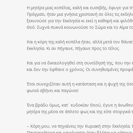
Η μητέρα μιας κοπέλας, καλή και ευσεβής, έφυγε για τ
Πράγματι, ήταν μια γνήσια χριστιανή σε όλες τις εκδη
ξεκινούσε για την Εκκλησία κι εκεί η καθαρή και φιλ
Θεό. Συχνά-πυκνά κοινωνούσε το Σώμα και το Αίμα το
Και η κόρη της καλή κοπέλα ήταν, αλλά μετά τον θάνατ
Εκκλησία. Κι αν πήγαινε, πήγαινε προς το τέλος.
Και για να δικαιολογηθεί στη συνείδησή της, που την
και δεν την έφθανε ο χρόνος. Οι συνηθισμένες προφάσ
Έτσι συνεχιζόταν αυτή η κατάσταση και η ψυχή της όσ
φωτιά σβήνει και παγώνει!
Ένα βράδυ όμως, κατ᾽ ευδοκίαν Θεού, έγινε η άνωθεν
μητέρα της μέσα σε άπλετο φως και της είπε στοργικά 
– Κόρη μου, να πηγαίνεις την Κυριακή στην Εκκλησία.
Παντοκράτορα και χαιρόμαστε όταν βλέπουμε κάποιον 