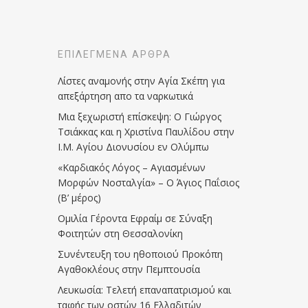
ΕΠΙΛΕΓΜΈΝΑ ΆΡΘΡΑ
Λίστες αναμονής στην Αγία Σκέπη για
απεξάρτηση απο τα ναρκωτικά
Μια ξεχωριστή επίσκεψη: Ο Γιώργος
Τσιάκκας και η Χριστίνα Παυλίδου στην
Ι.Μ. Αγίου Διονυσίου εν Ολύμπω
«Καρδιακός Λόγος – Αγιασμένων
Μορφών Νοσταλγία» – Ο Άγιος Παΐσιος
(Β’ μέρος)
Ομιλία Γέροντα Εφραίμ σε Σύναξη
Φοιτητών στη Θεσσαλονίκη
Συνέντευξη του ηθοποιού Προκόπη
Αγαθοκλέους στην Πεμπτουσία
Λευκωσία: Τελετή επαναπατρισμού και
ταφής των οστών 16 Ελλαδιτών