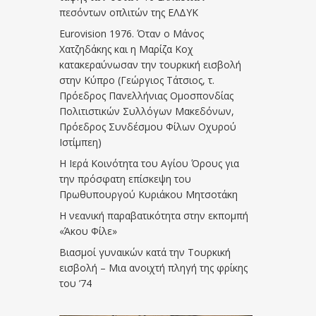
πεσόντων οπλιτών της ΕΛΔΥΚ
Eurovision 1976. Όταν ο Μάνος
Χατζηδάκης και η Μαρίζα Κοχ
κατακεραύνωσαν την τουρκική εισβολή
στην Κύπρο (Γεώργιος Τάτσιος, τ.
Πρόεδρος Πανελλήνιας Ομοσπονδίας
Πολιτιστικών Συλλόγων Μακεδόνων,
Πρόεδρος Συνδέσμου Φίλων Οχυρού
Ιστίμπεη)
Η Ιερά Κοινότητα του Αγίου Όρους για
την πρόσφατη επίσκεψη του
Πρωθυπουργού Κυριάκου Μητσοτάκη
Η νεανική παραβατικότητα στην εκπομπή
«Άκου Φίλε»
Βιασμοί γυναικών κατά την Τουρκική
εισβολή – Μια ανοιχτή πληγή της φρίκης
του ’74