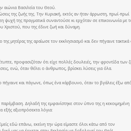
ην αιώνια Βασιλεία του Θεού.
λώσεις της ζωής της. Την Κυριακή, εκτός αν ήταν άρρωστη, πρωί-πρωί
όθεη ψυχή της πραγματικά συναντούσε κι ερχόταν σε επικοινωνία με 
υ Χριστού, που της έδινε ζωή και δύναμη.
ο της μητέρας της αραίωσε τον εκκλησιασμό και δεν πήγαινε τακτικά
 έτυπτε, προφασιζόταν ότι είχε πολλές δουλειές, την φροντίδα των
εις, ενώ, όταν θέλει ο άνθρωπος, βρίσκει λύσεις για όλα.
ο πήγαινε και πάγωνε, όπως ένα κάρβουνο, όταν το βγάλεις έξω απ
 παρέμβαση. Δηλαδή της εμφανίστηκε στον ύπνο της η κεκοιμημένη
τα εξής αξιοπρόσεκτα λόγια:
 Εμείς εδώ επάνω, εκείνη την ώρα είμαστε όλοι κάτω από τον
δικό μας να έρχεται στην Εκκλησία να δοξολογεί τον Θεό!