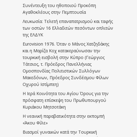
Συνέντευξη του ηθοποιού Προκόπη
Αγαθοκλέους στην Πεμπτουσία
Λευκωσία: Τελετή επαναπατρισμού και ταφής
των οστών 16 Ελλαδιτών πεσόντων οπλιτών
της ΕΛΔΥΚ
Eurovision 1976. Όταν ο Μάνος Χατζηδάκης
και η Μαρίζα Κοχ κατακεραύνωσαν την
τουρκική εισβολή στην Κύπρο (Γεώργιος
Τάτσιος, τ. Πρόεδρος Πανελλήνιας
Ομοσπονδίας Πολιτιστικών Συλλόγων
Μακεδόνων, Πρόεδρος Συνδέσμου Φίλων
Οχυρού Ιστίμπεη)
Η Ιερά Κοινότητα του Αγίου Όρους για την
πρόσφατη επίσκεψη του Πρωθυπουργού
Κυριάκου Μητσοτάκη
Η νεανική παραβατικότητα στην εκπομπή
«Άκου Φίλε»
Βιασμοί γυναικών κατά την Τουρκική