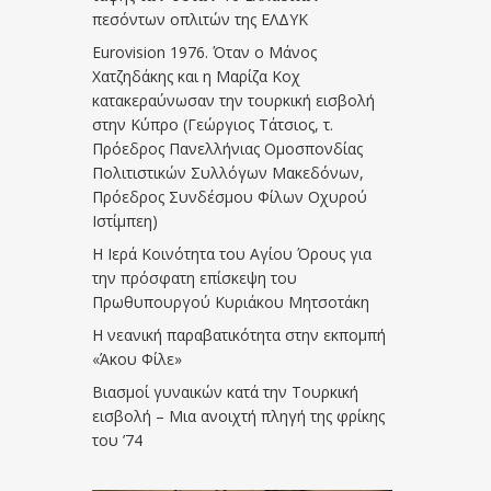
πεσόντων οπλιτών της ΕΛΔΥΚ
Eurovision 1976. Όταν ο Μάνος
Χατζηδάκης και η Μαρίζα Κοχ
κατακεραύνωσαν την τουρκική εισβολή
στην Κύπρο (Γεώργιος Τάτσιος, τ.
Πρόεδρος Πανελλήνιας Ομοσπονδίας
Πολιτιστικών Συλλόγων Μακεδόνων,
Πρόεδρος Συνδέσμου Φίλων Οχυρού
Ιστίμπεη)
Η Ιερά Κοινότητα του Αγίου Όρους για
την πρόσφατη επίσκεψη του
Πρωθυπουργού Κυριάκου Μητσοτάκη
Η νεανική παραβατικότητα στην εκπομπή
«Άκου Φίλε»
Βιασμοί γυναικών κατά την Τουρκική
εισβολή – Μια ανοιχτή πληγή της φρίκης
του ’74