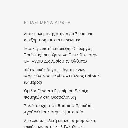
ΕΠΙΛΕΓΜΈΝΑ ΆΡΘΡΑ
Λίστες αναμονής στην Αγία Σκέπη για
απεξάρτηση απο τα ναρκωτικά
Μια ξεχωριστή επίσκεψη: Ο Γιώργος
Τσιάκκας και η Χριστίνα Παυλίδου στην
Ι.Μ. Αγίου Διονυσίου εν Ολύμπω
«Καρδιακός Λόγος – Αγιασμένων
Μορφών Νοσταλγία» – Ο Άγιος Παΐσιος
(Β’ μέρος)
Ομιλία Γέροντα Εφραίμ σε Σύναξη
Φοιτητών στη Θεσσαλονίκη
Συνέντευξη του ηθοποιού Προκόπη
Αγαθοκλέους στην Πεμπτουσία
Λευκωσία: Τελετή επαναπατρισμού και
ταφής των οστών 16 Ελλαδιτών