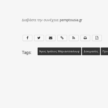
Διαβάστε την συνέχεια:
pemptousia.gr
Άγιος Ιγνάτιος Μπριαντσανίνωφ
Δοκιμασίες
Προ
Tags: