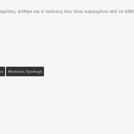
ρέσεις. Δόθηκε και σ’ εκείνους που είναι κυριευμένοι από τα πάθη 
ια
Μετανοίας Προσευχή