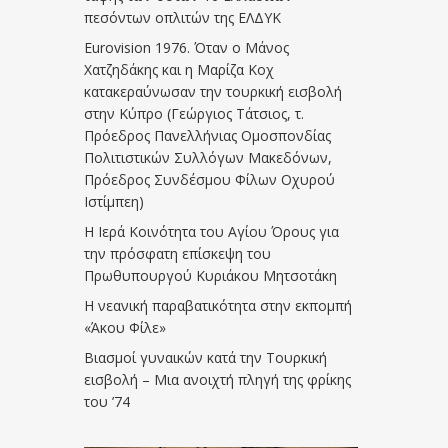
πεσόντων οπλιτών της ΕΛΔΥΚ
Eurovision 1976. Όταν ο Μάνος
Χατζηδάκης και η Μαρίζα Κοχ
κατακεραύνωσαν την τουρκική εισβολή
στην Κύπρο (Γεώργιος Τάτσιος, τ.
Πρόεδρος Πανελλήνιας Ομοσπονδίας
Πολιτιστικών Συλλόγων Μακεδόνων,
Πρόεδρος Συνδέσμου Φίλων Οχυρού
Ιστίμπεη)
Η Ιερά Κοινότητα του Αγίου Όρους για
την πρόσφατη επίσκεψη του
Πρωθυπουργού Κυριάκου Μητσοτάκη
Η νεανική παραβατικότητα στην εκπομπή
«Άκου Φίλε»
Βιασμοί γυναικών κατά την Τουρκική
εισβολή – Μια ανοιχτή πληγή της φρίκης
του ’74