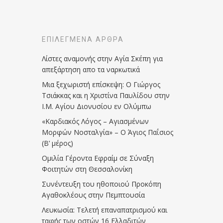
ΕΠΙΛΕΓΜΈΝΑ ΆΡΘΡΑ
Λίστες αναμονής στην Αγία Σκέπη για
απεξάρτηση απο τα ναρκωτικά
Μια ξεχωριστή επίσκεψη: Ο Γιώργος
Τσιάκκας και η Χριστίνα Παυλίδου στην
Ι.Μ. Αγίου Διονυσίου εν Ολύμπω
«Καρδιακός Λόγος – Αγιασμένων
Μορφών Νοσταλγία» – Ο Άγιος Παΐσιος
(Β’ μέρος)
Ομιλία Γέροντα Εφραίμ σε Σύναξη
Φοιτητών στη Θεσσαλονίκη
Συνέντευξη του ηθοποιού Προκόπη
Αγαθοκλέους στην Πεμπτουσία
Λευκωσία: Τελετή επαναπατρισμού και
ταφής των οστών 16 Ελλαδιτών