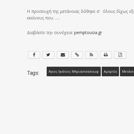
Η προσευχή της μετάνοιας δόθηκε σ’ όλους δίχως εξαι
εκείνους που …..
Διαβάστε την συνέχεια:
pemptousia.gr
Άγιος Ιγνάτιος Μπριαντσανίνωφ
Αμαρτία
Μετάνο
Tags: