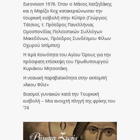
Eurovision 1976. Όταν ο Μάνος Χατζηδάκης
και η Μαρίζα Κοχ κατακεραύνωσαν την
τουρκική εισβολή στην Κύπρο (Γεώργιος
Τάτσιος, τ. Πρόεδρος Πανελλήνιας
Ομοσπονδίας Πολιτιστικών Συλλόγων
Μακεδόνων, Πρόεδρος Συνδέσμου Φίλων
Οχυρού Ιστίμπεη)
Η Ιερά Κοινότητα του Αγίου Όρους για την
πρόσφατη επίσκεψη του Πρωθυπουργού
Κυριάκου Μητσοτάκη
Η νεανική παραβατικότητα στην εκπομπή
«Άκου Φίλε»
Βιασμοί γυναικών κατά την Τουρκική
εισβολή – Μια ανοιχτή πληγή της φρίκης του
’74