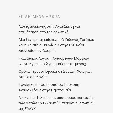
ΕΠΙΛΕΓΜΈΝΑ ΆΡΘΡΑ
Λίστες αναμονής στην Αγία Σκέπη για
απεξάρτηση απο τα ναρκωτικά
Μια ξεχωριστή επίσκεψη: Ο Γιώργος Τσιάκκας
και η Χριστίνα Παυλίδου στην Ι.Μ. Αγίου
Διονυσίου εν Ολύμπω
«Καρδιακός Λόγος – Αγιασμένων Μορφών
Νοσταλγία» – Ο Άγιος Παΐσιος (Β’ μέρος)
Ομιλία Γέροντα Εφραίμ σε Σύναξη Φοιτητών
στη Θεσσαλονίκη
Συνέντευξη του ηθοποιού Προκόπη
Αγαθοκλέους στην Πεμπτουσία
Λευκωσία: Τελετή επαναπατρισμού και ταφής
των οστών 16 Ελλαδιτών πεσόντων οπλιτών
της ΕΛΔΥΚ