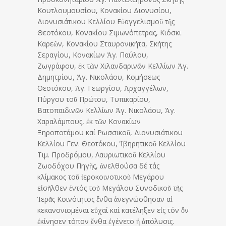
Κουτλουμουσίου, Κονακίου Διονυσίου,
Διονυσιάτικου Κελλίου Εὐαγγελισμοῦ τῆς
Θεοτόκου, Κονακίου Σιμωνόπετρας, Κιόσκι
Καρεῶν, Κονακίου Σταυρονικήτα, Σκήτης
Σεραγίου, Κονακίων Ἁγ. Παύλου,
Ζωγράφου, ἐκ τῶν Χιλανδαρινῶν Κελλίων Ἁγ.
Δημητρίου, Ἁγ. Νικολάου, Κομήσεως
Θεοτόκου, Ἁγ. Γεωργίου, Ἀρχαγγέλων,
Πύργου τοῦ Πρώτου, Τυπικαρίου,
Βατοπαιδινῶν Κελλίων Ἁγ. Νικολάου, Ἁγ.
Χαραλάμπους, ἐκ τῶν Κονακίων
Ξηροποτάμου καί Ρωσσικοῦ, Διονυσιάτικου
Κελλίου Γεν. Θεοτόκου, Ἰβηρητικοῦ Κελλίου
Τιμ. Προδρόμου, Λαυριωτικοῦ Κελλίου
Ζωοδόχου Πηγῆς, ἀνελθούσα δέ τάς
κλίμακος τοῦ ἱεροκοινοτικοῦ Μεγάρου
εἰσῆλθεν ἐντός τοῦ Μεγάλου Συνοδικοῦ τῆς
Ἱερᾶς Κοινότητος ἔνθα ἀνεγνώσθησαν αἱ
κεκανονισμέναι εὐχαί καί κατέληξεν εἰς τόν ὅν
ἐκίνησεν τόπον ἔνθα ἐγένετο ἡ ἀπόλυσις.