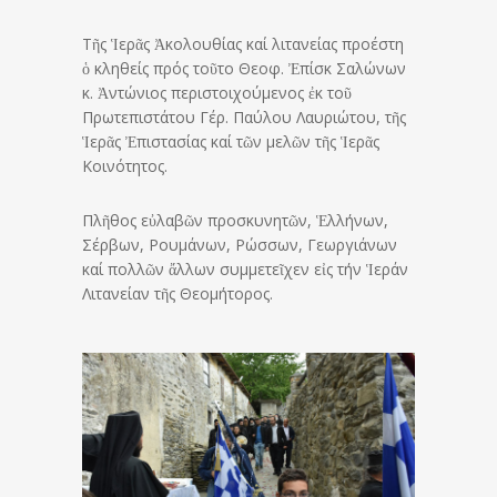
Τῆς Ἱερᾶς Ἀκολουθίας καί λιτανείας προέστη
ὁ κληθείς πρός τοῦτο Θεοφ. Ἐπίσκ Σαλώνων
κ. Ἀντώνιος περιστοιχούμενος ἐκ τοῦ
Πρωτεπιστάτου Γέρ. Παύλου Λαυριώτου, τῆς
Ἱερᾶς Ἐπιστασίας καί τῶν μελῶν τῆς Ἱερᾶς
Κοινότητος.
Πλῆθος εὐλαβῶν προσκυνητῶν, Ἑλλήνων,
Σέρβων, Ρουμάνων, Ρώσσων, Γεωργιάνων
καί πολλῶν ἄλλων συμμετεῖχεν εἰς τήν Ἱεράν
Λιτανείαν τῆς Θεομήτορος.