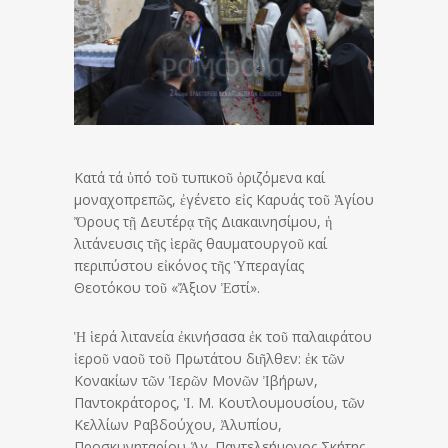
Κατά τά ὑπό τοῦ τυπικοῦ ὁριζόμενα καί
μοναχοπρεπῶς, ἐγένετο εἰς Καρυάς τοῦ Ἁγίου
Ὄρους τῇ Δευτέρᾳ τῆς Διακαινησίμου, ἡ
λιτάνευσις τῆς ἱερᾶς θαυματουργοῦ καί
περιπύστου εἰκόνος τῆς Ὑπεραγίας
Θεοτόκου τοῦ «Ἄξιον Ἐστί».
Ἡ ἱερά λιτανεία ἐκινήσασα ἐκ τοῦ παλαιφάτου
ἱεροῦ ναοῦ τοῦ Πρωτάτου διῆλθεν: ἐκ τῶν
Κονακίων τῶν Ἱερῶν Μονῶν Ἰβήρων,
Παντοκράτορος, Ἱ. Μ. Κουτλουμουσίου, τῶν
Κελλίων Ραβδούχου, Ἀλυπίου,
Προσκυνηταρίου Ἁγ. Παντελεήμονος Σκήτης