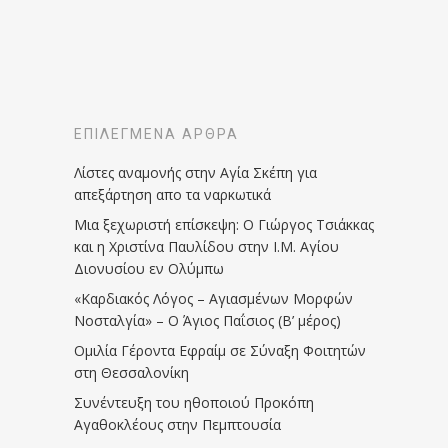
ΕΠΙΛΕΓΜΈΝΑ ΆΡΘΡΑ
Λίστες αναμονής στην Αγία Σκέπη για
απεξάρτηση απο τα ναρκωτικά
Μια ξεχωριστή επίσκεψη: Ο Γιώργος Τσιάκκας
και η Χριστίνα Παυλίδου στην Ι.Μ. Αγίου
Διονυσίου εν Ολύμπω
«Καρδιακός Λόγος – Αγιασμένων Μορφών
Νοσταλγία» – Ο Άγιος Παΐσιος (Β’ μέρος)
Ομιλία Γέροντα Εφραίμ σε Σύναξη Φοιτητών
στη Θεσσαλονίκη
Συνέντευξη του ηθοποιού Προκόπη
Αγαθοκλέους στην Πεμπτουσία