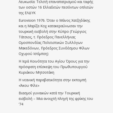
Λευκωσία: Τελετή επαναπατρισμού και ταφής
των οστών 16 Ελλαδιτών πεσόντων οπλιτών
της ΕΛΔΥΚ
Eurovision 1976. Όταν ο Μάνος Χατζηδάκης
και η Μαρίζα Κοχ κατακεραύνωσαν την
τουρκική εισβολή στην Κύπρο (Γεώργιος
Τάτσιος, τ. Πρόεδρος Πανελλήνιας
Ομοσπονδίας Πολιτιστικών Συλλόγων
Μακεδόνων, Πρόεδρος Συνδέσμου Φίλων
Οχυρού Ιστίμπεη)
Η Ιερά Κοινότητα του Αγίου Όρους για την
πρόσφατη επίσκεψη του Πρωθυπουργού
Κυριάκου Μητσοτάκη
Η νεανική παραβατικότητα στην εκπομπή
«Άκου Φίλε»
Βιασμοί γυναικών κατά την Τουρκική
εισβολή – Μια ανοιχτή πληγή της φρίκης του
’74