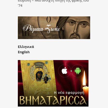
εισβολή – Μια ανοιχτή πληγή της φρίκης του
’74
Ελληνικά
English