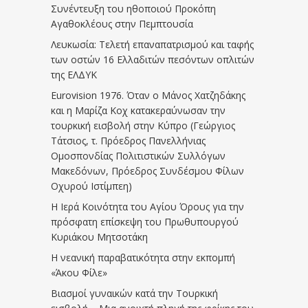
Συνέντευξη του ηθοποιού Προκόπη
Αγαθοκλέους στην Πεμπτουσία
Λευκωσία: Τελετή επαναπατρισμού και ταφής
των οστών 16 Ελλαδιτών πεσόντων οπλιτών
της ΕΛΔΥΚ
Eurovision 1976. Όταν ο Μάνος Χατζηδάκης
και η Μαρίζα Κοχ κατακεραύνωσαν την
τουρκική εισβολή στην Κύπρο (Γεώργιος
Τάτσιος, τ. Πρόεδρος Πανελλήνιας
Ομοσπονδίας Πολιτιστικών Συλλόγων
Μακεδόνων, Πρόεδρος Συνδέσμου Φίλων
Οχυρού Ιστίμπεη)
Η Ιερά Κοινότητα του Αγίου Όρους για την
πρόσφατη επίσκεψη του Πρωθυπουργού
Κυριάκου Μητσοτάκη
Η νεανική παραβατικότητα στην εκπομπή
«Άκου Φίλε»
Βιασμοί γυναικών κατά την Τουρκική