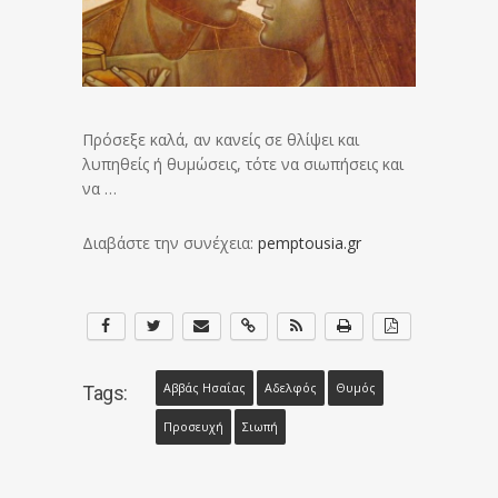
Πρόσεξε καλά, αν κανείς σε θλίψει και
λυπηθείς ή θυμώσεις, τότε να σιωπήσεις και
να …
Διαβάστε την συνέχεια:
pemptousia.gr
Αββάς Ησαΐας
Αδελφός
Θυμός
Tags:
Προσευχή
Σιωπή