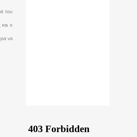
μά του
 και ο
για να