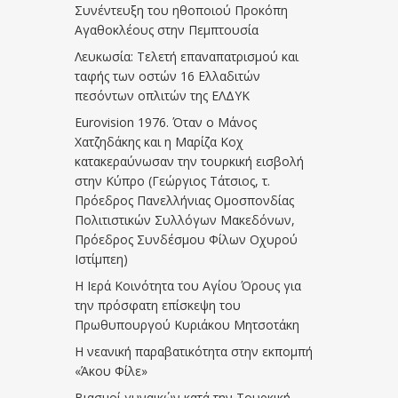
Συνέντευξη του ηθοποιού Προκόπη
Αγαθοκλέους στην Πεμπτουσία
Λευκωσία: Τελετή επαναπατρισμού και
ταφής των οστών 16 Ελλαδιτών
πεσόντων οπλιτών της ΕΛΔΥΚ
Eurovision 1976. Όταν ο Μάνος
Χατζηδάκης και η Μαρίζα Κοχ
κατακεραύνωσαν την τουρκική εισβολή
στην Κύπρο (Γεώργιος Τάτσιος, τ.
Πρόεδρος Πανελλήνιας Ομοσπονδίας
Πολιτιστικών Συλλόγων Μακεδόνων,
Πρόεδρος Συνδέσμου Φίλων Οχυρού
Ιστίμπεη)
Η Ιερά Κοινότητα του Αγίου Όρους για
την πρόσφατη επίσκεψη του
Πρωθυπουργού Κυριάκου Μητσοτάκη
Η νεανική παραβατικότητα στην εκπομπή
«Άκου Φίλε»
Βιασμοί γυναικών κατά την Τουρκική