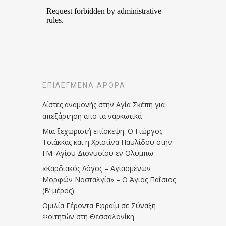
ΕΠΙΛΕΓΜΈΝΑ ΆΡΘΡΑ
Λίστες αναμονής στην Αγία Σκέπη για
απεξάρτηση απο τα ναρκωτικά
Μια ξεχωριστή επίσκεψη: Ο Γιώργος
Τσιάκκας και η Χριστίνα Παυλίδου στην
Ι.Μ. Αγίου Διονυσίου εν Ολύμπω
«Καρδιακός Λόγος – Αγιασμένων
Μορφών Νοσταλγία» – Ο Άγιος Παΐσιος
(Β’ μέρος)
Ομιλία Γέροντα Εφραίμ σε Σύναξη
Φοιτητών στη Θεσσαλονίκη