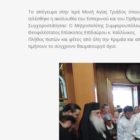
Το απόγευμα στην Ιερά Μονή Αγίας Τριάδος όπου 
τελέσθηκε η ακολουθία του Εσπερινού και του Όρθρου
Συγχοροστάτησαν: Ο Μητροπολίτης Συμφερουπόλεως κ
Θεοφιλέστατος Επίσκοπος Επῖδαύρου κ. Καλλίνικος.
Πλήθος πιστών και φέτος από όλη την Κριμαία και α
τιμήσουν το σύγχρονο θαυματουργό άγιο.