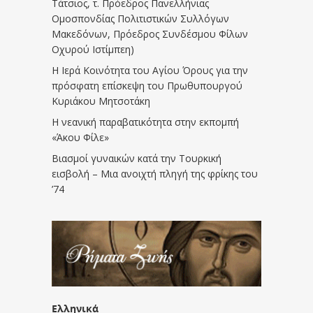
Τάτσιος, τ. Πρόεδρος Πανελλήνιας
Ομοσπονδίας Πολιτιστικών Συλλόγων
Μακεδόνων, Πρόεδρος Συνδέσμου Φίλων
Οχυρού Ιστίμπεη)
Η Ιερά Κοινότητα του Αγίου Όρους για την
πρόσφατη επίσκεψη του Πρωθυπουργού
Κυριάκου Μητσοτάκη
Η νεανική παραβατικότητα στην εκπομπή
«Άκου Φίλε»
Βιασμοί γυναικών κατά την Τουρκική
εισβολή – Μια ανοιχτή πληγή της φρίκης του
’74
Ελληνικά