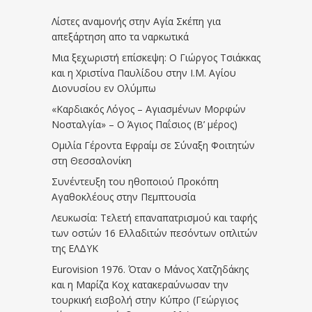
Λίστες αναμονής στην Αγία Σκέπη για
απεξάρτηση απο τα ναρκωτικά
Μια ξεχωριστή επίσκεψη: Ο Γιώργος Τσιάκκας
και η Χριστίνα Παυλίδου στην Ι.Μ. Αγίου
Διονυσίου εν Ολύμπω
«Καρδιακός Λόγος – Αγιασμένων Μορφών
Νοσταλγία» – Ο Άγιος Παΐσιος (Β’ μέρος)
Ομιλία Γέροντα Εφραίμ σε Σύναξη Φοιτητών
στη Θεσσαλονίκη
Συνέντευξη του ηθοποιού Προκόπη
Αγαθοκλέους στην Πεμπτουσία
Λευκωσία: Τελετή επαναπατρισμού και ταφής
των οστών 16 Ελλαδιτών πεσόντων οπλιτών
της ΕΛΔΥΚ
Eurovision 1976. Όταν ο Μάνος Χατζηδάκης
και η Μαρίζα Κοχ κατακεραύνωσαν την
τουρκική εισβολή στην Κύπρο (Γεώργιος