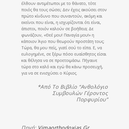
έλθουν αντιμέτωποι με το θάνατο, τότε
ποιός θα τους σώσει; Δεν έχεις ακούσει στον
πρώτο κίνδυνο που συναντούν, ακόμη και
εκείνοι που είναι, η ισχυρίζονται ότι είναι,
άπιστοι, ποιόν καλούν σε βοήθεια; Δε
φωνάζουν, «Θεέ μου! Παναγία μου!» η
κάποιον Άγιο που θεωρούν προστάτη τους;
Τώρα, θα μου πείς, γιατί σού το είπα. Ε, να
ευλογημένε, σε ξέρω πόσο ευαίσθητος είσαι
και θέλησα να σε προετοιμάσω. Πήγαινε
τώρα στο καλό και εγώ θα κάνω προσευχή,
για να σε ενισχύσει ο Κύριος.
*Από Το Βιβλίο “Ανθολόγιο
Συμβουλών Γέροντος
Πορφυρίου”
Πηγή:
Vimaorthodoxias.gr