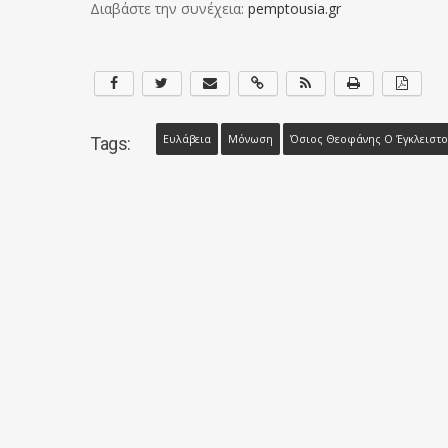
Διαβάστε την συνέχεια:
pemptousia.gr
Ευλάβεια
Μόνωση
Όσιος Θεοφάνης Ο Έγκλειστο
Tags: