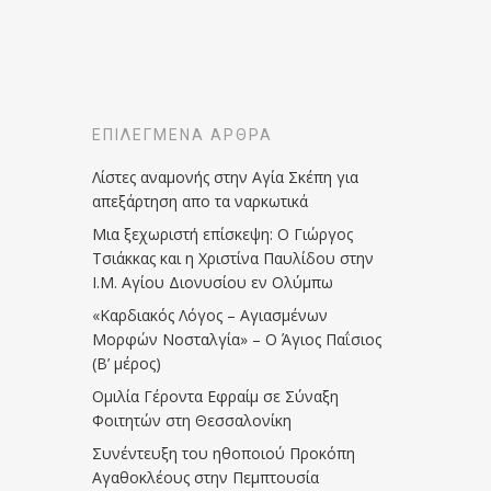
ΕΠΙΛΕΓΜΈΝΑ ΆΡΘΡΑ
Λίστες αναμονής στην Αγία Σκέπη για
απεξάρτηση απο τα ναρκωτικά
Μια ξεχωριστή επίσκεψη: Ο Γιώργος
Τσιάκκας και η Χριστίνα Παυλίδου στην
Ι.Μ. Αγίου Διονυσίου εν Ολύμπω
«Καρδιακός Λόγος – Αγιασμένων
Μορφών Νοσταλγία» – Ο Άγιος Παΐσιος
(Β’ μέρος)
Ομιλία Γέροντα Εφραίμ σε Σύναξη
Φοιτητών στη Θεσσαλονίκη
Συνέντευξη του ηθοποιού Προκόπη
Αγαθοκλέους στην Πεμπτουσία