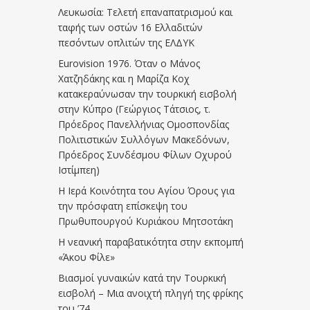
Λευκωσία: Τελετή επαναπατρισμού και
ταφής των οστών 16 Ελλαδιτών
πεσόντων οπλιτών της ΕΛΔΥΚ
Eurovision 1976. Όταν ο Μάνος
Χατζηδάκης και η Μαρίζα Κοχ
κατακεραύνωσαν την τουρκική εισβολή
στην Κύπρο (Γεώργιος Τάτσιος, τ.
Πρόεδρος Πανελλήνιας Ομοσπονδίας
Πολιτιστικών Συλλόγων Μακεδόνων,
Πρόεδρος Συνδέσμου Φίλων Οχυρού
Ιστίμπεη)
Η Ιερά Κοινότητα του Αγίου Όρους για
την πρόσφατη επίσκεψη του
Πρωθυπουργού Κυριάκου Μητσοτάκη
Η νεανική παραβατικότητα στην εκπομπή
«Άκου Φίλε»
Βιασμοί γυναικών κατά την Τουρκική
εισβολή – Μια ανοιχτή πληγή της φρίκης
του ’74