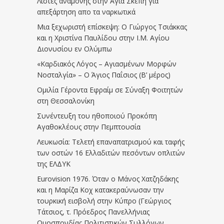
Λίστες αναμονής στην Αγία Σκέπη για
απεξάρτηση απο τα ναρκωτικά
Μια ξεχωριστή επίσκεψη: Ο Γιώργος Τσιάκκας
και η Χριστίνα Παυλίδου στην Ι.Μ. Αγίου
Διονυσίου εν Ολύμπω
«Καρδιακός Λόγος – Αγιασμένων Μορφών
Νοσταλγία» – Ο Άγιος Παΐσιος (Β’ μέρος)
Ομιλία Γέροντα Εφραίμ σε Σύναξη Φοιτητών
στη Θεσσαλονίκη
Συνέντευξη του ηθοποιού Προκόπη
Αγαθοκλέους στην Πεμπτουσία
Λευκωσία: Τελετή επαναπατρισμού και ταφής
των οστών 16 Ελλαδιτών πεσόντων οπλιτών
της ΕΛΔΥΚ
Eurovision 1976. Όταν ο Μάνος Χατζηδάκης
και η Μαρίζα Κοχ κατακεραύνωσαν την
τουρκική εισβολή στην Κύπρο (Γεώργιος
Τάτσιος, τ. Πρόεδρος Πανελλήνιας
Ομοσπονδίας Πολιτιστικών Συλλόγων