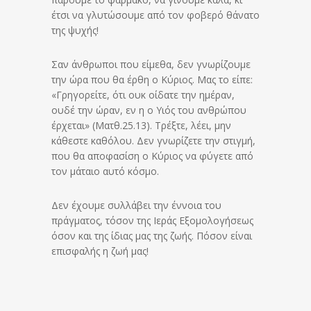
έτσι να γλυτώσουμε από τον φοβερό θάνατο
της ψυχής!
Σαν άνθρωποι που είμεθα, δεν γνωρίζουμε
την ώρα που θα έρθη ο Κύριος. Μας το είπε:
«Γρηγορείτε, ότι ουκ οίδατε την ημέραν,
ουδέ την ώραν, εν η ο Υιός του ανθρώπου
έρχεται» (Ματθ.25.13). Τρέξτε, λέει, μην
κάθεστε καθόλου. Δεν γνωρίζετε την στιγμή,
που θα αποφασίση ο Κύριος να φύγετε από
τον μάταιο αυτό κόσμο.
Δεν έχουμε συλλάβει την έννοια του
πράγματος, τόσον της Ιεράς Εξομολογήσεως
όσον και της ίδιας μας της ζωής. Πόσον είναι
επισφαλής η ζωή μας!