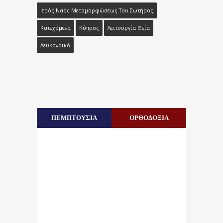
Ιερός Ναός Μεταμορφώσεως Του Σωτήρος
Κατεχόμενα
Κύπρος
Λειτουργία Θεία
Λευκόνοικό
ΠΕΜΠΤΟΥΣΙΑ
ΟΡΘΟΔΟΞΙΑ