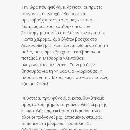
Την ώρα που φεύγαμε, άρχισαν οι πρώτες
σταγόνες της βροχής. Βιώσαμε τα
πρωτοβρόχια στον τόπο μας. Λες κι ο
Σωτήρας μας ευαρεστήθηκε που τον
λειτουργήσαμε και έστειλε την ευλογία του.
Πάντα χαίρομαι, άμα βλέπω βροχές στο
Λευκόνοικό μας. Είναι ένα απωθημένο από τα
παλιά, που, άμα έβρεχε και κατέβαιναν οι
ποταμοί, η Μεσαορία γλεντούσε,
αναγεννιόταν, γλένταγε. Το νερό ήταν
θησαυρός για τη γη μας. Θα «γιορκούσε» η
πλούσια γη της Μεσαρκάς, που «τρων μανάες
τζιαι παιθκιά»!
Κι ύστερα, πριν φύγουμε, κατευθυνθήκαμε
προς το κοιμητήριο, στην ανατολική άκρη της
κωμόπολής μας, εκεί όπου είναι θαμμένοι
όλοι οι πρόγονοί μας. Σπασμένοι σταυροί,
σπασμένα τα μάρμαρα. Ιεροσυλία. Οι
βάρβαροι πέρασαν. «Αλίμονο σε όσους