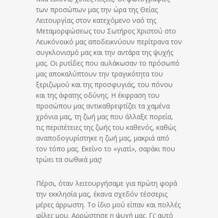
των προσώπων μας την ώρα της Θείας
Λειτουργίας στον κατεχόμενο ναό της
Μεταμορφώσεως του Σωτήρος Χριστού στο
Λευκόνοικό μας αποδεικνύουν περίτρανα τον
συγκλονισμό μας και την αντάρα της ψυχής
μας.
Οι ρυτίδες που αυλάκωσαν το πρόσωπό
μας αποκαλύπτουν την τραγικότητα του
ξεριζωμού και της προσφυγιάς, του πόνου
και της άφατης οδύνης. Η έκφραση του
προσώπου μας αντικαθρεφτίζει τα χαμένα
χρόνια μας, τη ζωή μας που άλλαξε πορεία,
τις περιπέτειες της ζωής του καθενός, καθώς
αναποδογυρίστηκε η ζωή μας, μακριά από
τον τόπο μας. Εκείνο το «γιατί», σαράκι που
τρώει τα σωθικά μας!
Πέρσι, όταν λειτουργήσαμε για πρώτη φορά
την εκκλησία μας, έκανα σχεδόν τέσσερις
μέρες άρρωστη. Το ίδιο μού είπαν και πολλές
φίλες μου. Αρρώστησε η ψυχή μας. Γι’ αυτό