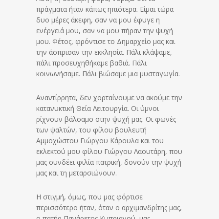
πράγματα ήταν κάπως ηπιότερα. Είμαι τώρα
δυο μέρες άκεφη, σαν να μου έφυγε η
ενέργειά μου, σαν να μου πήραν την ψυχή
μου. Φέτος, φρόντισε το Δημαρχείο μας και
την άσπρισαν την εκκλησία. Πάλι κλάψαμε,
πάλι προσευχηθήκαμε βαθιά. Πάλι
κοινωνήσαμε. Πάλι βιώσαμε μια μυσταγωγία.
Αναντίρρητα, δεν χορταίνουμε να ακούμε την
κατανυκτική Θεία Λειτουργία. Οι ύμνοι
ρίχνουν βάλσαμο στην ψυχή μας. Οι φωνές
των ψαλτών, του φίλου βουλευτή
Αμμοχώστου Γιώργου Κάρουλα και του
εκλεκτού μου φίλου Γιώργου Λαουτάρη, που
μας συνδέει φιλία πατρική, δονούν την ψυχή
μας και τη μεταρσιώνουν.
Η στιγμή, όμως, που μας φόρτισε
περισσότερο ήταν, όταν ο αρχιμανδρίτης μας,
ο πατήρ Πανάρετος Κυπριανού, μας