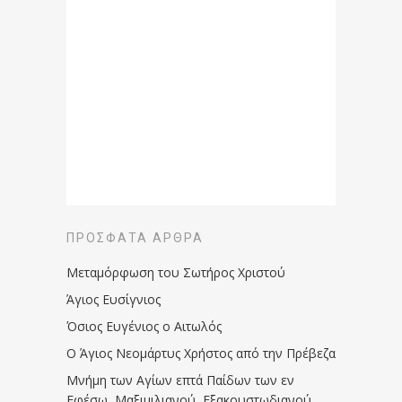
ΠΡΌΣΦΑΤΑ ΆΡΘΡΑ
Μεταμόρφωση του Σωτήρος Χριστού
Άγιος Ευσίγνιος
Όσιος Ευγένιος ο Αιτωλός
Ο Άγιος Νεομάρτυς Χρήστος από την Πρέβεζα
Μνήμη των Aγίων επτά Παίδων των εν
Eφέσω, Mαξιμιλιανού, Eξακουστωδιανού,