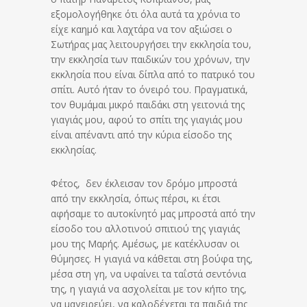
εξομολογήθηκε ότι όλα αυτά τα χρόνια το
είχε καημό και λαχτάρα να τον αξιώσει ο
Σωτήρας μας λειτουργήσει την εκκλησία του,
την εκκλησία των παιδικών του χρόνων, την
εκκλησία που είναι δίπλα από το πατρικό του
σπίτι. Αυτό ήταν το όνειρό του. Πραγματικά,
τον θυμάμαι μικρό παιδάκι στη γειτονιά της
γιαγιάς μου, αφού το σπίτι της γιαγιάς μου
είναι απέναντι από την κύρια είσοδο της
εκκλησίας.
Φέτος, δεν έκλεισαν τον δρόμο μπροστά
από την εκκλησία, όπως πέρσι, κι έτσι
αφήσαμε το αυτοκίνητό μας μπροστά από την
είσοδο του αλλοτινού σπιτιού της γιαγιάς
μου της Μαρής. Αμέσως, με κατέκλυσαν οι
θύμησες. Η γιαγιά να κάθεται στη βούφα της,
μέσα στη γη, να υφαίνει τα ταΐστά σεντόνια
της, η γιαγιά να ασχολείται με τον κήπο της,
να μαγειρεύει, να καλοδέχεται τα παιδιά της