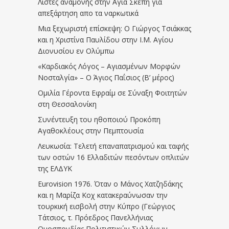
Λίστες αναμονής στην Αγία Σκέπη για
απεξάρτηση απο τα ναρκωτικά
Μια ξεχωριστή επίσκεψη: Ο Γιώργος Τσιάκκας
και η Χριστίνα Παυλίδου στην Ι.Μ. Αγίου
Διονυσίου εν Ολύμπω
«Καρδιακός Λόγος – Αγιασμένων Μορφών
Νοσταλγία» – Ο Άγιος Παΐσιος (Β’ μέρος)
Ομιλία Γέροντα Εφραίμ σε Σύναξη Φοιτητών
στη Θεσσαλονίκη
Συνέντευξη του ηθοποιού Προκόπη
Αγαθοκλέους στην Πεμπτουσία
Λευκωσία: Τελετή επαναπατρισμού και ταφής
των οστών 16 Ελλαδιτών πεσόντων οπλιτών
της ΕΛΔΥΚ
Eurovision 1976. Όταν ο Μάνος Χατζηδάκης
και η Μαρίζα Κοχ κατακεραύνωσαν την
τουρκική εισβολή στην Κύπρο (Γεώργιος
Τάτσιος, τ. Πρόεδρος Πανελλήνιας
Ομοσπονδίας Πολιτιστικών Συλλόγων