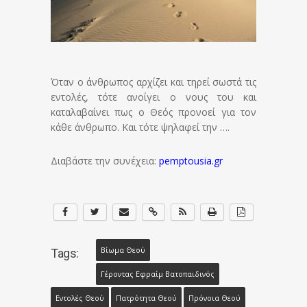
Όταν ο άνθρωπος αρχίζει και τηρεί σωστά τις
εντολές, τότε ανοίγει ο νους του και
καταλαβαίνει πως ο Θεός προνοεί για τον
κάθε άνθρωπο. Και τότε ψηλαφεί την ….
Διαβάστε την συνέχεια:
pemptousia.gr
Βίωμα Θεού
Tags:
Γέροντας Εφραίμ Βατοπαιδινός
Εντολές Θεού
Πατρότητα Θεού
Πρόνοια Θεού