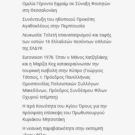
Ομιλία Γέροντα Εφραίμ σε Σύναξη Φοιτητών
στη Θεσσαλονίκη
Συνέντευξη του ηθοποιού Προκόπη
Αγαθοκλέους στην Πεμπτουσία
Λευκωσία: Τελετή επαναπατρισμού και ταφής
των οστών 16 Ελλαδιτών πεσόντων οπλιτών
της ΕΛΔΥΚ
Eurovision 1976. Όταν ο Μάνος Χατζηδάκης
και η Μαρίζα Κοχ κατακεραύνωσαν την
τουρκική εισβολή στην Κύπρο (Γεώργιος
Τάτσιος, τ. Πρόεδρος Πανελλήνιας
Ομοσπονδίας Πολιτιστικών Συλλόγων
Μακεδόνων, Πρόεδρος Συνδέσμου Φίλων
Οχυρού Ιστίμπεη)
Η Ιερά Κοινότητα του Αγίου Όρους για την
πρόσφατη επίσκεψη του Πρωθυπουργού
Κυριάκου Μητσοτάκη
Η νεανική παραβατικότητα στην εκπομπή
«Άκου Φίλε»