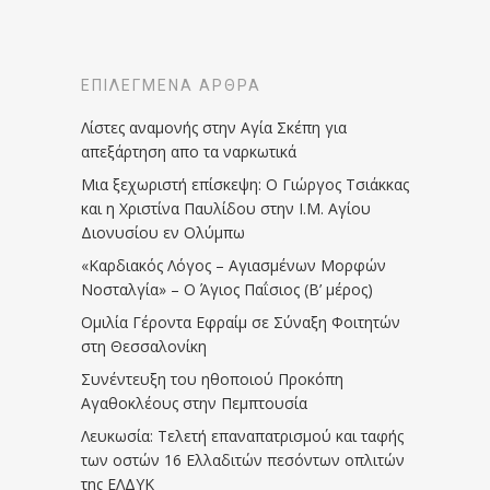
ΕΠΙΛΕΓΜΈΝΑ ΆΡΘΡΑ
Λίστες αναμονής στην Αγία Σκέπη για
απεξάρτηση απο τα ναρκωτικά
Μια ξεχωριστή επίσκεψη: Ο Γιώργος Τσιάκκας
και η Χριστίνα Παυλίδου στην Ι.Μ. Αγίου
Διονυσίου εν Ολύμπω
«Καρδιακός Λόγος – Αγιασμένων Μορφών
Νοσταλγία» – Ο Άγιος Παΐσιος (Β’ μέρος)
Ομιλία Γέροντα Εφραίμ σε Σύναξη Φοιτητών
στη Θεσσαλονίκη
Συνέντευξη του ηθοποιού Προκόπη
Αγαθοκλέους στην Πεμπτουσία
Λευκωσία: Τελετή επαναπατρισμού και ταφής
των οστών 16 Ελλαδιτών πεσόντων οπλιτών
της ΕΛΔΥΚ