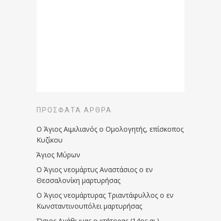
ΠΡΌΣΦΑΤΑ ΆΡΘΡΑ
Ο Άγιος Αιμιλιανός ο Ομολογητής, επίσκοπος
Κυζίκου
Άγιος Μύρων
Ο Άγιος νεομάρτυς Αναστάσιος ο εν
Θεσσαλονίκη μαρτυρήσας
Ο Άγιος νεομάρτυρας Τριαντάφυλλος ο εν
Κωνσταντινουπόλει μαρτυρήσας
Όσιος Αγάθωνας ο κτήτορας (14ος αι.)