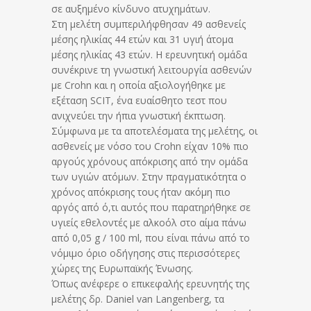
σε αυξημένο κίνδυνο ατυχημάτων.
Στη μελέτη συμπεριλήφθησαν 49 ασθενείς
μέσης ηλικίας 44 ετών και 31 υγιή άτομα
μέσης ηλικίας 43 ετών. Η ερευνητική ομάδα
συνέκρινε τη γνωστική λειτουργία ασθενών
με Crohn και η οποία αξιολογήθηκε με
εξέταση SCIT, ένα ευαίσθητο τεστ που
ανιχνεύει την ήπια γνωστική έκπτωση.
Σύμφωνα με τα αποτελέσματα της μελέτης, οι
ασθενείς με νόσο του Crohn είχαν 10% πιο
αργούς χρόνους απόκρισης από την ομάδα
των υγιών ατόμων. Στην πραγματικότητα ο
χρόνος απόκρισης τους ήταν ακόμη πιο
αργός από ό,τι αυτός που παρατηρήθηκε σε
υγιείς εθελοντές με αλκοόλ στο αίμα πάνω
από 0,05 g / 100 ml, που είναι πάνω από το
νόμιμο όριο οδήγησης στις περισσότερες
χώρες της Ευρωπαϊκής Ένωσης.
Όπως ανέφερε ο επικεφαλής ερευνητής της
μελέτης δρ. Daniel van Langenberg, τα