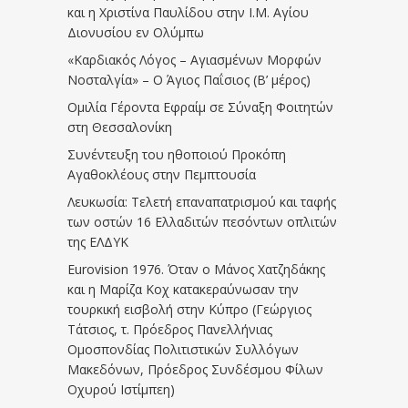
και η Χριστίνα Παυλίδου στην Ι.Μ. Αγίου
Διονυσίου εν Ολύμπω
«Καρδιακός Λόγος – Αγιασμένων Μορφών
Νοσταλγία» – Ο Άγιος Παΐσιος (Β’ μέρος)
Ομιλία Γέροντα Εφραίμ σε Σύναξη Φοιτητών
στη Θεσσαλονίκη
Συνέντευξη του ηθοποιού Προκόπη
Αγαθοκλέους στην Πεμπτουσία
Λευκωσία: Τελετή επαναπατρισμού και ταφής
των οστών 16 Ελλαδιτών πεσόντων οπλιτών
της ΕΛΔΥΚ
Eurovision 1976. Όταν ο Μάνος Χατζηδάκης
και η Μαρίζα Κοχ κατακεραύνωσαν την
τουρκική εισβολή στην Κύπρο (Γεώργιος
Τάτσιος, τ. Πρόεδρος Πανελλήνιας
Ομοσπονδίας Πολιτιστικών Συλλόγων
Μακεδόνων, Πρόεδρος Συνδέσμου Φίλων
Οχυρού Ιστίμπεη)