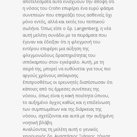
αποτελέσματα αυτά ενισχύουν την άποψη ότι
η νόσος του Crohn επιφέρει ένα ευρύ φάσμα
συνεπειών που επηρεάζει τους ασθενείς όχι
μόνο εντός, αλλά και εκτός του πεπτικού
σωλήνα. Όπως είπε ο δρ. Langenberg, η νέα
αυτή μελέτη συνάδει με τα πειράματα που
έγιναν και έδειξαν ότι η φλεγμονή του
εντέρου επιφέρει μια αύξηση της
φλεγμονώδους δραστηριότητας του
ιππόκαμπου στον εγκέφαλο. Αυτή, με τη
σειρά της, μπορεί να ευθύνεται για τους πιο
αργούς χρόνους απόκρισης.
Επιπροσθέτως οι ερευνητές διαπίστωσαν ότι
κάποιες από τις έμμεσες συνέπειες της
νόσου, όπως είναι η κακή ποιότητα ύπνου,
το αυξημένο άγχος καθώς και η επιδείνωση
των συμπτωμάτων και της διάρκειας της
νόσου, σχετίζονται και αυτά με την αυξημένη
νοητική βλάβη.
Αναλύοντας τη μελέτη αυτή ο γενικός
χειρουργός δρ. Αναστάσιος Ξιάρχος, τόνισε