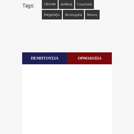
CROHN
Ασθενή
Γνωστική
Tags:
Επηρεάζει
Λειτουργία
Νόσος
ΠΕΜΠΤΟΥΣΙΑ
ΟΡΘΟΔΟΞΙΑ