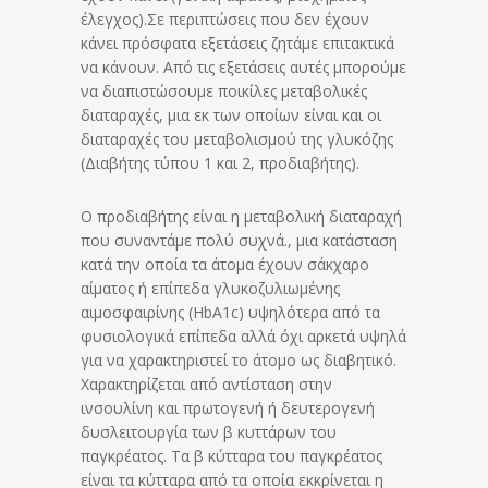
έλεγχος).Σε περιπτώσεις που δεν έχουν
κάνει πρόσφατα εξετάσεις ζητάμε επιτακτικά
να κάνουν. Από τις εξετάσεις αυτές μπορούμε
να διαπιστώσουμε ποικίλες μεταβολικές
διαταραχές, μια εκ των οποίων είναι και οι
διαταραχές του μεταβολισμού της γλυκόζης
(Διαβήτης τύπου 1 και 2, προδιαβήτης).
Ο προδιαβήτης είναι η μεταβολική διαταραχή
που συναντάμε πολύ συχνά., μια κατάσταση
κατά την οποία τα άτομα έχουν σάκχαρο
αίματος ή επίπεδα γλυκοζυλιωμένης
αιμοσφαιρίνης (HbA1c) υψηλότερα από τα
φυσιολογικά επίπεδα αλλά όχι αρκετά υψηλά
για να χαρακτηριστεί το άτομο ως διαβητικό.
Χαρακτηρίζεται από αντίσταση στην
ινσουλίνη και πρωτογενή ή δευτερογενή
δυσλειτουργία των β κυττάρων του
παγκρέατος. Τα β κύτταρα του παγκρέατος
είναι τα κύτταρα από τα οποία εκκρίνεται η