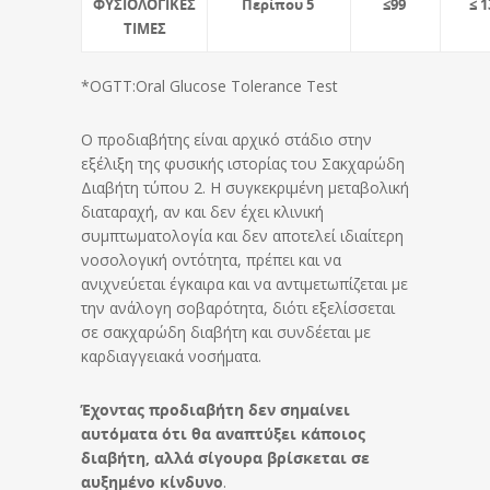
ΦΥΣΙΟΛΟΓΙΚΕΣ
Περίπου 5
≤99
≤ 1
ΤΙΜΕΣ
*OGTT:Oral Glucose Tolerance Test
Ο προδιαβήτης είναι αρχικό στάδιο στην
εξέλιξη της φυσικής ιστορίας του Σακχαρώδη
Διαβήτη τύπου 2. Η συγκεκριμένη μεταβολική
διαταραχή, αν και δεν έχει κλινική
συμπτωματολογία και δεν αποτελεί ιδιαίτερη
νοσολογική οντότητα, πρέπει και να
ανιχνεύεται έγκαιρα και να αντιμετωπίζεται με
την ανάλογη σοβαρότητα, διότι εξελίσσεται
σε σακχαρώδη διαβήτη και συνδέεται με
καρδιαγγειακά νοσήματα.
Έχοντας προδιαβήτη δεν σημαίνει
αυτόματα ότι θα αναπτύξει κάποιος
διαβήτη, αλλά σίγουρα βρίσκεται σε
αυξημένο κίνδυνο
.