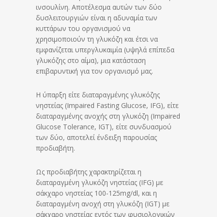
ινσουλίνη. Αποτέλεσμα αυτών των δύο
δυσλειτουργιών είναι η αδυναμία των
κυττάρων του οργανισμού να
χρησιμοποιούν τη γλυκόζη και έτσι να
εμφανίζεται υπεργλυκαιμία (υψηλά επίπεδα
γλυκόζης στο αίμα), μια κατάσταση
επιβαρυντική για τον οργανισμό μας.
Η ύπαρξη είτε διαταραγμένης γλυκόζης
νηστείας (Impaired Fasting Glucose, IFG), είτε
διαταραγμένης ανοχής στη γλυκόζη (Impaired
Glucose Tolerance, IGT), είτε συνδυασμού
των δύο, αποτελεί ένδειξη παρουσίας
προδιαβήτη.
Ως προδιαβήτης χαρακτηρίζεται η
διαταραγμένη γλυκόζη νηστείας (IFG) με
σάκχαρο νηστείας 100-125mg/dl, και η
διαταραγμένη ανοχή στη γλυκόζη (IGT) με
σάκχαρο νηστείας εντός των φυσιολογικών