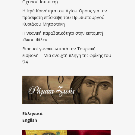
Οχυρού Ιστίμπεη)
Η Ιερά Κοινότητα του Αγίου Όρους για την
πρόσφατη επίσκεψη του Πρωθυπουργού
Κυριάκου Μητσοτάκη
Η νεανική παραβατικότητα στην εκπομπή
«Άκου Φίλε»
Βιασμοί γυναικών κατά την Τουρκική
εισβολή – Μια ανοιχτή πληγή της φρίκης του
’74
Ελληνικά
English