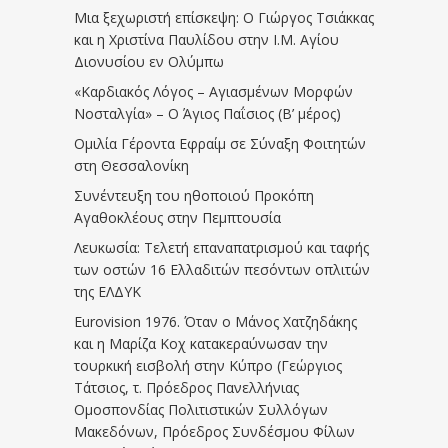
Μια ξεχωριστή επίσκεψη: Ο Γιώργος Τσιάκκας
και η Χριστίνα Παυλίδου στην Ι.Μ. Αγίου
Διονυσίου εν Ολύμπω
«Καρδιακός Λόγος – Αγιασμένων Μορφών
Νοσταλγία» – Ο Άγιος Παΐσιος (Β’ μέρος)
Ομιλία Γέροντα Εφραίμ σε Σύναξη Φοιτητών
στη Θεσσαλονίκη
Συνέντευξη του ηθοποιού Προκόπη
Αγαθοκλέους στην Πεμπτουσία
Λευκωσία: Τελετή επαναπατρισμού και ταφής
των οστών 16 Ελλαδιτών πεσόντων οπλιτών
της ΕΛΔΥΚ
Eurovision 1976. Όταν ο Μάνος Χατζηδάκης
και η Μαρίζα Κοχ κατακεραύνωσαν την
τουρκική εισβολή στην Κύπρο (Γεώργιος
Τάτσιος, τ. Πρόεδρος Πανελλήνιας
Ομοσπονδίας Πολιτιστικών Συλλόγων
Μακεδόνων, Πρόεδρος Συνδέσμου Φίλων