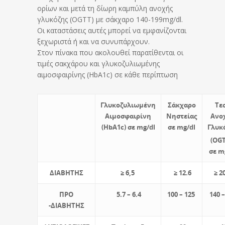
ορίων και μετά τη δίωρη καμπύλη ανοχής
γλυκόζης (OGTT) με σάκχαρο 140-199mg/dl.
Οι καταστάσεις αυτές μπορεί να εμφανίζονται
ξεχωριστά ή και να συνυπάρχουν.
Στον πίνακα που ακολουθεί παρατίθενται οι
τιμές σακχάρου και γλυκοζυλιωμένης
αιμοσφαιρίνης (HbA1c) σε κάθε περίπτωση
Γλυκοζυλιωμένη
Σάκχαρο
Τε
Αιμοσφαιρίνη
Νηστείας
Ανο
(HbA1c) σε mg/dl
σε mg/dl
Γλυκ
(OGT
σε m
ΔΙΑΒΗΤΗΣ
≥
6,5
≥ 12.6
≥ 2
ΠΡΟ
5.7 – 6.4
100 – 125
140 –
-ΔΙΑΒΗΤΗΣ