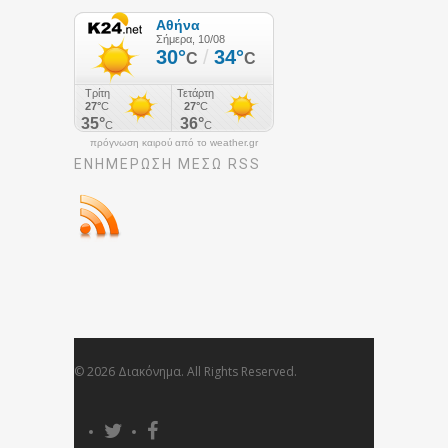
πρόγνωση καιρού από το weather.gr
ΕΝΗΜΈΡΩΣΉ ΜΕΣΩ RSS
© 2026 Διακόνημα. All Rights Reserved.