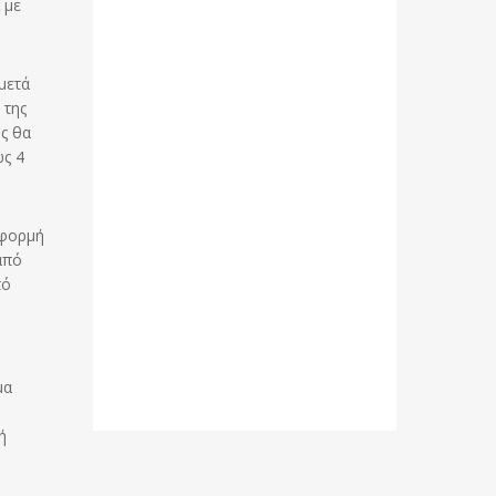
 με
μετά
 της
ς θα
ως 4
αφορμή
από
πό
μα
ή