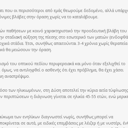
κάτι που οι περισσότεροι από εμάς θεωρούμε δεδομένο, αλλά υπάρ
νιμες βλάβες στην όραση χωρίς να το καταλάβουμε.
κών παθήσεων με κοινό χαρακτηριστικό την προοδευτική βλάβη του
ην σταδιακή αύξηση της πίεσης στο εσωτερικό των ματιών (ενδοφθά
χικά στάδια. Έτσι, συνήθως απαιτούνται 3-4 χρόνια χωρίς θεραπεία
ικά θα μειώσουν την όραση.
ισμό του οπτικού πεδίου περιφερειακά και μόνο όταν εξελιχθεί το
 όμως, να αντιληφθεί ο ασθενής ότι έχει πρόβλημα, θα έχει χάσει
μη αναστρέψιμο.
σο των ηλικιωμένων, στη Δύση αποτελεί την κύρια αιτία τύφλωσης
ν περιπτώσεων η διάγνωση γίνεται σε ηλικία 45-55 ετών, ενώ μερικ
γλαύκωμα των ενηλίκων διαγνωστεί νωρίς, συνήθως μπορεί να
κρίνεται σε αυτά, με ειδικές επεμβάσεις με λέιζερ ή με νυστέρι, έ