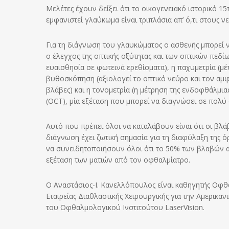
Μελέτες έχουν δείξει ότι το οικογενειακό ιστορικό 15
εμφανιστεί γλαύκωμα είναι τριπλάσια απ’ ό,τι στους 
Για τη διάγνωση του γλαυκώματος ο ασθενής μπορεί ν
ο έλεγχος της οπτικής οξύτητας και των οπτικών πεδί
ευαισθησία σε φωτεινά ερεθίσματα), η παχυμετρία (μ
βυθοσκόπηση (αξιολογεί το οπτικό νεύρο και τον αμφ
βλάβες) και η τονομετρία (η μέτρηση της ενδοφθάλμια
(OCT), μία εξέταση που μπορεί να διαγνώσει σε πολύ 
Αυτό που πρέπει όλοι να καταλάβουν είναι ότι οι βλά
διάγνωση έχει ζωτική σημασία για τη διαφύλαξη της 
να συνειδητοποιήσουν όλοι ότι το 50% των βλαβών α
εξέταση των ματιών από τον οφθαλμίατρο.
Ο Αναστάσιος-Ι. Κανελλόπουλος είναι καθηγητής Οφθ
Εταιρείας Διαθλαστικής Χειρουργικής για την Αμερικα
του Οφθαλμολογικού Ινστιτούτου LaserVision.