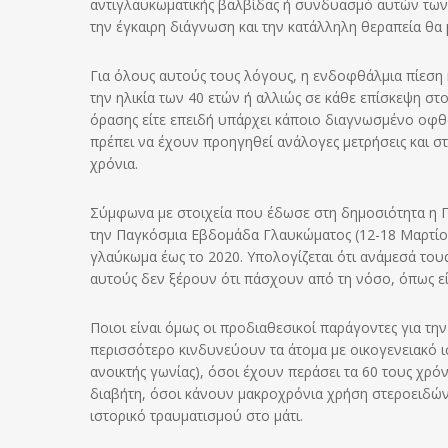
αντιγλαυκωματικής βαλβίδας ή συνδυασμό αυτών των θ
την έγκαιρη διάγνωση και την κατάλληλη θεραπεία θ
Για όλους αυτούς τους λόγους, η ενδοφθάλμια πίεση 
την ηλικία των 40 ετών ή αλλιώς σε κάθε επίσκεψη στο
όρασης είτε επειδή υπάρχει κάποιο διαγνωσμένο οφ
πρέπει να έχουν προηγηθεί ανάλογες μετρήσεις και στι
χρόνια.
Σύμφωνα με στοιχεία που έδωσε στη δημοσιότητα η Π
την Παγκόσμια Εβδομάδα Γλαυκώματος (12-18 Μαρτίο
γλαύκωμα έως το 2020. Υπολογίζεται ότι ανάμεσά του
αυτούς δεν ξέρουν ότι πάσχουν από τη νόσο, όπως είχ
Ποιοι είναι όμως οι προδιαθεσικοί παράγοντες για τη
περισσότερο κινδυνεύουν τα άτομα με οικογενειακό 
ανοικτής γωνίας), όσοι έχουν περάσει τα 60 τους χρό
διαβήτη, όσοι κάνουν μακροχρόνια χρήση στεροειδών
ιστορικό τραυματισμού στο μάτι.