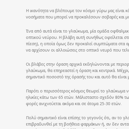
Η ικανότητα να βλέπουμε τον κόσμο γύρω μας είναι 
νοσήματα που μπορεί να προκαλέσουν σοβαρές και μό
Ένα από αυτά είναι το γλαύκωμα, μία ομάδα οφθαλμι
οπτικού νεύρου. Η βλάβη αυτή συνήθως οφείλεται στ
πίεση), η οποία όμως δεν προκαλεί συμπτώματα στα αρ
να αρχίσουν οι αλλοιώσεις στο οπτικό νευρό που τελ
Οι βλάβες στην όραση αρχικά εκδηλώνονται με περιορ
γλαύκωμα, θα επηρεαστεί η όραση και κεντρικά. Μέχρι,
σημαντικό ποσοστό της όρασής του και αυτό θα είναι 
Παρότι ο περισσότερος κόσμος θεωρεί το γλαύκωμα νό
ηλικίες κάτω των 65 ετών. Μάλισταστο σχεδόν 80% τω
φορές ανιχνεύεται ακόμα και σε άτομα 25-30 ετών.
Πολύ σημαντικό είναι επίσης το γεγονός ότι, αν το 
επιβραδυνθεί με τη βοήθεια φαρμάκων ή, αν δεν ανταπο