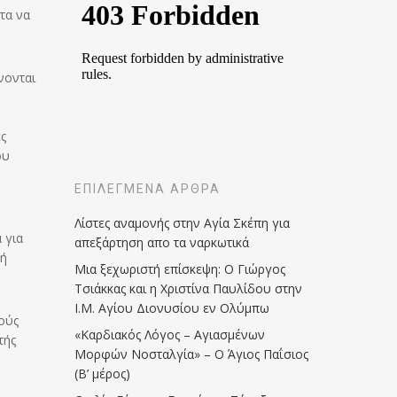
τα να
νονται
ς
ου
ΕΠΙΛΕΓΜΈΝΑ ΆΡΘΡΑ
Λίστες αναμονής στην Αγία Σκέπη για
 για
απεξάρτηση απο τα ναρκωτικά
λή
Μια ξεχωριστή επίσκεψη: Ο Γιώργος
Τσιάκκας και η Χριστίνα Παυλίδου στην
Ι.Μ. Αγίου Διονυσίου εν Ολύμπω
ούς
«Καρδιακός Λόγος – Αγιασμένων
τής
Μορφών Νοσταλγία» – Ο Άγιος Παΐσιος
(Β’ μέρος)