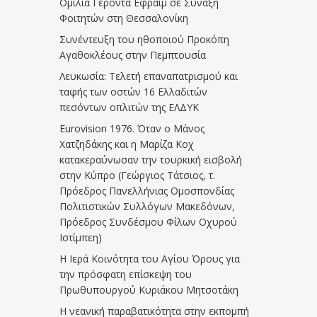
Ομιλία Γέροντα Εφραίμ σε Σύναξη
Φοιτητών στη Θεσσαλονίκη
Συνέντευξη του ηθοποιού Προκόπη
Αγαθοκλέους στην Πεμπτουσία
Λευκωσία: Τελετή επαναπατρισμού και
ταφής των οστών 16 Ελλαδιτών
πεσόντων οπλιτών της ΕΛΔΥΚ
Eurovision 1976. Όταν ο Μάνος
Χατζηδάκης και η Μαρίζα Κοχ
κατακεραύνωσαν την τουρκική εισβολή
στην Κύπρο (Γεώργιος Τάτσιος, τ.
Πρόεδρος Πανελλήνιας Ομοσπονδίας
Πολιτιστικών Συλλόγων Μακεδόνων,
Πρόεδρος Συνδέσμου Φίλων Οχυρού
Ιστίμπεη)
Η Ιερά Κοινότητα του Αγίου Όρους για
την πρόσφατη επίσκεψη του
Πρωθυπουργού Κυριάκου Μητσοτάκη
Η νεανική παραβατικότητα στην εκπομπή