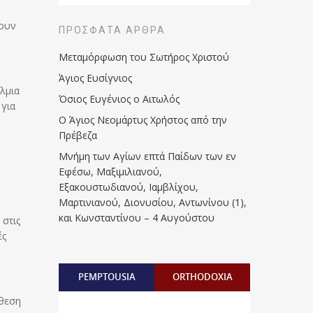
χουν
ΠΡΌΣΦΑΤΑ ΆΡΘΡΑ
Μεταμόρφωση του Σωτήρος Χριστού
Άγιος Ευσίγνιος
λμια
Όσιος Ευγένιος ο Αιτωλός
 για
Ο Άγιος Νεομάρτυς Χρήστος από την
Πρέβεζα
Μνήμη των Aγίων επτά Παίδων των εν
Eφέσω, Mαξιμιλιανού,
Eξακουστωδιανού, Iαμβλίχου,
Mαρτινιανού, Διονυσίου, Aντωνίνου (1),
και Kωνσταντίνου – 4 Αυγούστου
 στις
ές
PEMPTOUSIA
ORTHODOXIA
νθεση