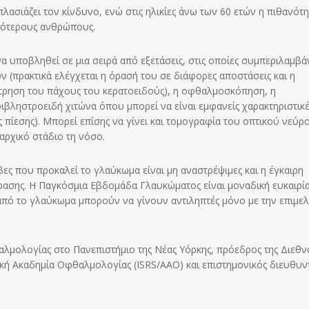
πλασιάζει τον κίνδυνο, ενώ στις ηλικίες άνω των 60 ετών η πιθανότη
νεότερους ανθρώπους.
α υποβληθεί σε μια σειρά από εξετάσεις, στις οποίες συμπεριλαμβά
ων (πρακτικά ελέγχεται η όρασή του σε διάφορες αποστάσεις και η
έτρηση του πάχους του κερατοειδούς), η οφθαλμοσκόπηση, η
ιβληστροειδή χιτώνα όπου μπορεί να είναι εμφανείς χαρακτηριστικέ
ς πίεσης). Μπορεί επίσης να γίνει και τομογραφία του οπτικού νεύρ
αρχικό στάδιο τη νόσο.
βες που προκαλεί το γλαύκωμα είναι μη αναστρέψιμες και η έγκαιρη
όρασης. Η Παγκόσμια Εβδομάδα Γλαυκώματος είναι μοναδική ευκαιρία
πό το γλαύκωμα μπορούν να γίνουν αντιληπτές μόνο με την επιμε
αλμολογίας στο Πανεπιστήμιο της Νέας Υόρκης, πρόεδρος της Διεθν
νική Ακαδημία Οφθαλμολογίας (ISRS/ΑΑΟ) και επιστημονικός διευθυν