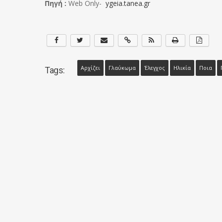
Πηγή :
Web Only-
ygeia.tanea.gr
Αρχίζει
Γλαύκωμα
Έλεγχος
Ηλικία
Ποια
Tags: