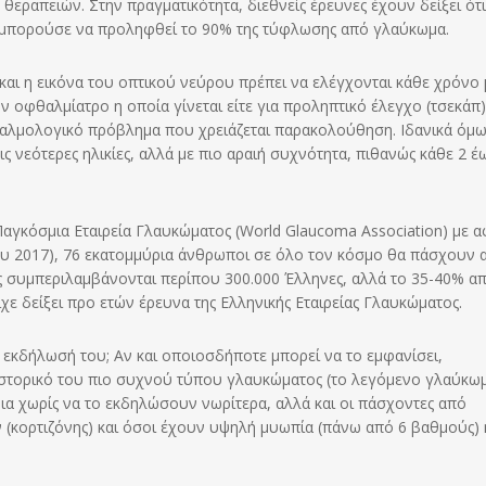
εραπειών. Στην πραγματικότητα, διεθνείς έρευνες έχουν δείξει ότι
α μπορούσε να προληφθεί το 90% της τύφλωσης από γλαύκωμα.
και η εικόνα του οπτικού νεύρου πρέπει να ελέγχονται κάθε χρόνο 
ν οφθαλμίατρο η οποία γίνεται είτε για προληπτικό έλεγχο (τσεκάπ)
θαλμολογικό πρόβλημα που χρειάζεται παρακολούθηση. Ιδανικά όμω
ς νεότερες ηλικίες, αλλά με πιο αραιή συχνότητα, πιθανώς κάθε 2 έ
αγκόσμια Εταιρεία Γλαυκώματος (World Glaucoma Association) με 
υ 2017), 76 εκατομμύρια άνθρωποι σε όλο τον κόσμο θα πάσχουν 
ς συμπεριλαμβάνονται περίπου 300.000 Έλληνες, αλλά το 35-40% α
ε δείξει προ ετών έρευνα της Ελληνικής Εταιρείας Γλαυκώματος.
ν εκδήλωσή του; Αν και οποιοσδήποτε μπορεί να το εμφανίσει,
ιστορικό του πιο συχνού τύπου γλαυκώματος (το λεγόμενο γλαύκω
νια χωρίς να το εκδηλώσουν νωρίτερα, αλλά και οι πάσχοντες από
 (κορτιζόνης) και όσοι έχουν υψηλή μυωπία (πάνω από 6 βαθμούς) 