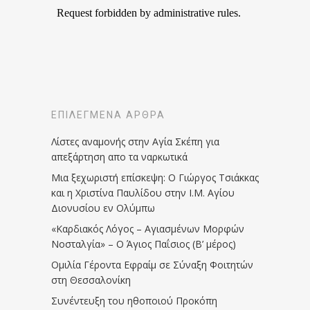
ΕΠΙΛΕΓΜΈΝΑ ΆΡΘΡΑ
Λίστες αναμονής στην Αγία Σκέπη για
απεξάρτηση απο τα ναρκωτικά
Μια ξεχωριστή επίσκεψη: Ο Γιώργος Τσιάκκας
και η Χριστίνα Παυλίδου στην Ι.Μ. Αγίου
Διονυσίου εν Ολύμπω
«Καρδιακός Λόγος – Αγιασμένων Μορφών
Νοσταλγία» – Ο Άγιος Παΐσιος (Β’ μέρος)
Ομιλία Γέροντα Εφραίμ σε Σύναξη Φοιτητών
στη Θεσσαλονίκη
Συνέντευξη του ηθοποιού Προκόπη