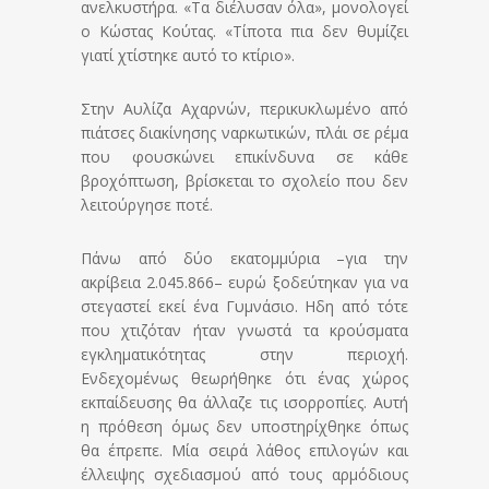
ανελκυστήρα. «Τα διέλυσαν όλα», μονολογεί
ο Κώστας Κούτας. «Τίποτα πια δεν θυμίζει
γιατί χτίστηκε αυτό το κτίριο».
Στην Αυλίζα Αχαρνών, περικυκλωμένο από
πιάτσες διακίνησης ναρκωτικών, πλάι σε ρέμα
που φουσκώνει επικίνδυνα σε κάθε
βροχόπτωση, βρίσκεται το σχολείο που δεν
λειτούργησε ποτέ.
Πάνω από δύο εκατομμύρια –για την
ακρίβεια 2.045.866– ευρώ ξοδεύτηκαν για να
στεγαστεί εκεί ένα Γυμνάσιο. Ηδη από τότε
που χτιζόταν ήταν γνωστά τα κρούσματα
εγκληματικότητας στην περιοχή.
Ενδεχομένως θεωρήθηκε ότι ένας χώρος
εκπαίδευσης θα άλλαζε τις ισορροπίες. Αυτή
η πρόθεση όμως δεν υποστηρίχθηκε όπως
θα έπρεπε. Μία σειρά λάθος επιλογών και
έλλειψης σχεδιασμού από τους αρμόδιους