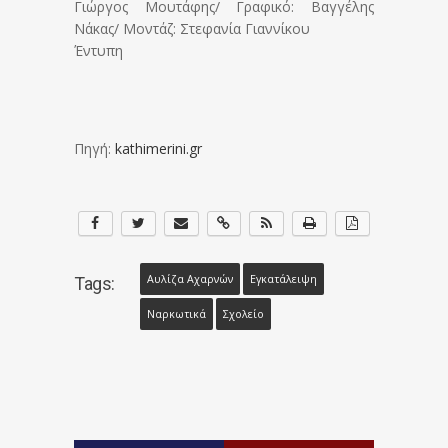
Γιώργος Μουτάφης/ Γραφικό: Βαγγέλης
Νάκας/ Μοντάζ: Στεφανία Γιαννίκου
Έντυπη
Πηγή:
kathimerini.gr
Αυλίζα Αχαρνών
Εγκατάλειψη
Tags:
Ναρκωτικά
Σχολείο