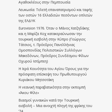
Αγαθοκλέους στην Πεμπτουσία
Λευκωσία: Τελετή επαναπατρισμού και ταφής
των οστών 16 Ελλαδιτών πεσόντων οπλιτών
της ΕΛΔΥΚ
Eurovision 1976. Όταν ο Μάνος Χατζηδάκης
και η Μαρίζα Κοχ κατακεραύνωσαν την
τουρκική εισβολή στην Κύπρο (Γεώργιος
Τάτσιος, τ. Πρόεδρος Πανελλήνιας
Ομοσπονδίας Πολιτιστικών Συλλόγων
Μακεδόνων, Πρόεδρος Συνδέσμου Φίλων
Οχυρού Ιστίμπεη)
Η Ιερά Κοινότητα του Αγίου Όρους για την
πρόσφατη επίσκεψη του Πρωθυπουργού
Κυριάκου Μητσοτάκη
Η νεανική παραβατικότητα στην εκπομπή
«Άκου Φίλε»
Βιασμοί γυναικών κατά την Τουρκική
εισβολή – Μια ανοιχτή πληγή της φρίκης του
’74