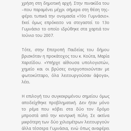
χρήση στη δημοτική αρχή. Στην πινακίδα του
–που παραμένει μέχρι σήμερα στη θέση της–
φέρει τυπικά την ονομασία «10ο Γυμνάσιο».
Εκεί όμως επρόκειτο να στεγαστεί το 13ο
Γυμνάσιο το οποίο ιδρύθηκε στα χαρτιά τον
Ιούνιο του 2007.
Τότε, στην Επιτροπή Παιδείας του δήμου
βρισκόταν η προκάτοχος του κ. Κούτα, Μαρία
Χαριτίδου. «Υπήρχε αίθουσα υπολογιστών,
χημείο και οι βρύσες ενεργοποιούνταν με
φωτοκύτταρο, όλα λειτουργούσαν άψογα»,
λέει.
Η επιλογή του συγκεκριμένου σημείου όμως
αποδείχθηκε προβληματική. Δεν ήταν μόνο
το ρέμα που κόβει στα δύο τον δρόμο
μπροστά από την κεντρική πύλη. Σε ακτίνα
μικρότερη των δύο χιλιομέτρων λειτουργούν
άλλα τέσσερα Γυμνάσια, ενώ όπως αναφέρει