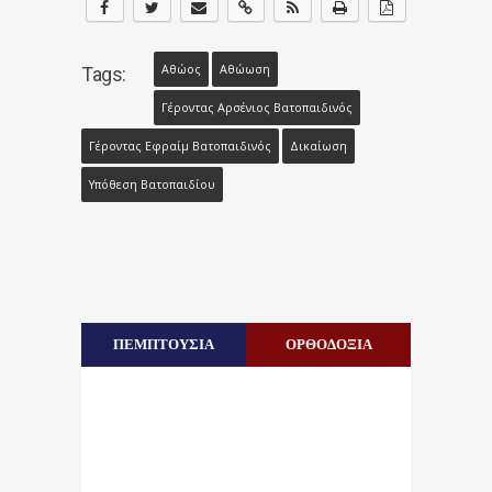
Αθώος
Αθώωση
Tags:
Γέροντας Αρσένιος Βατοπαιδινός
Γέροντας Εφραίμ Βατοπαιδινός
Δικαίωση
Υπόθεση Βατοπαιδίου
ΠΕΜΠΤΟΥΣΙΑ
ΟΡΘΟΔΟΞΙΑ