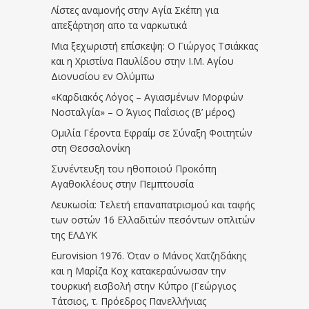
Λίστες αναμονής στην Αγία Σκέπη για
απεξάρτηση απο τα ναρκωτικά
Μια ξεχωριστή επίσκεψη: Ο Γιώργος Τσιάκκας
και η Χριστίνα Παυλίδου στην Ι.Μ. Αγίου
Διονυσίου εν Ολύμπω
«Καρδιακός Λόγος – Αγιασμένων Μορφών
Νοσταλγία» – Ο Άγιος Παΐσιος (Β’ μέρος)
Ομιλία Γέροντα Εφραίμ σε Σύναξη Φοιτητών
στη Θεσσαλονίκη
Συνέντευξη του ηθοποιού Προκόπη
Αγαθοκλέους στην Πεμπτουσία
Λευκωσία: Τελετή επαναπατρισμού και ταφής
των οστών 16 Ελλαδιτών πεσόντων οπλιτών
της ΕΛΔΥΚ
Eurovision 1976. Όταν ο Μάνος Χατζηδάκης
και η Μαρίζα Κοχ κατακεραύνωσαν την
τουρκική εισβολή στην Κύπρο (Γεώργιος
Τάτσιος, τ. Πρόεδρος Πανελλήνιας