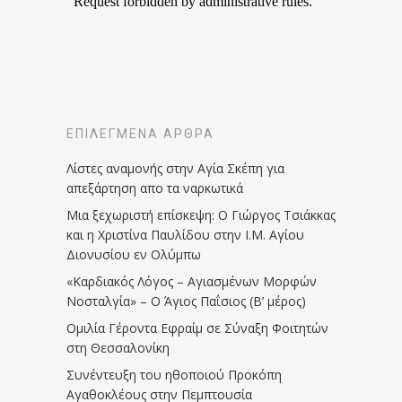
ΕΠΙΛΕΓΜΈΝΑ ΆΡΘΡΑ
Λίστες αναμονής στην Αγία Σκέπη για
απεξάρτηση απο τα ναρκωτικά
Μια ξεχωριστή επίσκεψη: Ο Γιώργος Τσιάκκας
και η Χριστίνα Παυλίδου στην Ι.Μ. Αγίου
Διονυσίου εν Ολύμπω
«Καρδιακός Λόγος – Αγιασμένων Μορφών
Νοσταλγία» – Ο Άγιος Παΐσιος (Β’ μέρος)
Ομιλία Γέροντα Εφραίμ σε Σύναξη Φοιτητών
στη Θεσσαλονίκη
Συνέντευξη του ηθοποιού Προκόπη
Αγαθοκλέους στην Πεμπτουσία