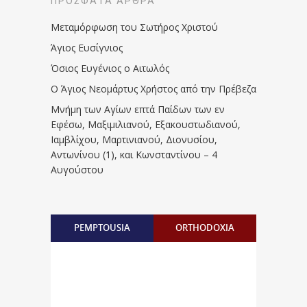
ΠΡΌΣΦΑΤΑ ΆΡΘΡΑ
Μεταμόρφωση του Σωτήρος Χριστού
Άγιος Ευσίγνιος
Όσιος Ευγένιος ο Αιτωλός
Ο Άγιος Νεομάρτυς Χρήστος από την Πρέβεζα
Μνήμη των Aγίων επτά Παίδων των εν
Eφέσω, Mαξιμιλιανού, Eξακουστωδιανού,
Iαμβλίχου, Mαρτινιανού, Διονυσίου,
Aντωνίνου (1), και Kωνσταντίνου – 4
Αυγούστου
PEMPTOUSIA
ORTHODOXIA