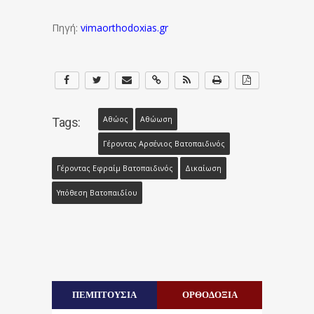
Πηγή:
vimaorthodoxias.gr
Αθώος
Αθώωση
Tags:
Γέροντας Αρσένιος Βατοπαιδινός
Γέροντας Εφραίμ Βατοπαιδινός
Δικαίωση
Υπόθεση Βατοπαιδίου
ΠΕΜΠΤΟΥΣΙΑ
ΟΡΘΟΔΟΞΙΑ