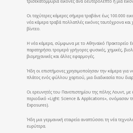
τρισεκατομμύρια εικόνες ανά δευτερόλεπτο ή μία εικ
Οι ταχύτερες κάμερες σήμερα τραβάνε έως 100.000 εικό
νέα κάμερα τραβά πολλαπλές εικόνες ταυτόχρονα και χ
βίντεο.
Η νέα κάμερα, σύμφωνα με το Αθηναϊκό Πρακτορείο Ει
παρατηρήσει τρομερά γρήγορες φυσικές, χημικές, βιολο
βιομηχανικές και άλλες εφαρμογές.
Ήδη οι επιστήμονες χρησιμοποίησαν την κάμερα για
πλάτος ενός φύλλου χαρτιού, μια διαδικασία που δια
Οι ερευνητές του Πανεπιστημίου της πόλης Λουντ, με
περιοδικό «Light: Science & Applications», ονόμασαν 
Exposures).
Ήδη μια γερμανική εταιρεία αναπτύσσει τη νέα τεχνολ
ευρύτερα.