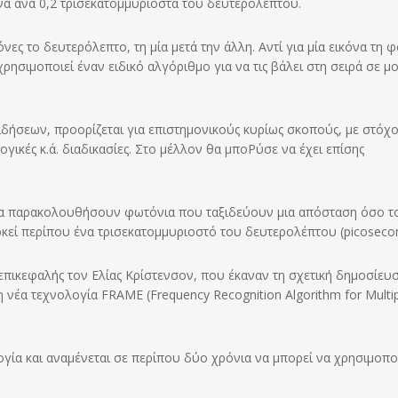
όνα ανά 0,2 τρισεκατομμυριοστά του δευτερολέπτου.
νες το δευτερόλεπτο, τη μία μετά την άλλη. Αντί για μία εικόνα τη φ
ρησιμοποιεί έναν ειδικό αλγόριθμο για να τις βάλει στη σειρά σε 
δήσεων, προορίζεται για επιστημονικούς κυρίως σκοπούς, με στόχο
γικές κ.ά. διαδικασίες. Στο μέλλον θα μποΡύσε να έχει επίσης
 να παρακολουθήσουν φωτόνια που ταξιδεύουν μια απόσταση όσο τ
ρκεί περίπου ένα τρισεκατομμυριοστό του δευτερολέπτου (picosecon
 επικεφαλής τον Ελίας Κρίστενσον, που έκαναν τη σχετική δημοσίευ
τη νέα τεχνολογία FRAME (Frequency Recognition Algorithm for Multi
ογία και αναμένεται σε περίπου δύο χρόνια να μπορεί να χρησιμοπο