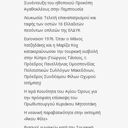
Συνέντευξη του ηθοποιού Προκόπη
Αγαθοκλέους στην Πεμπτουσία
Λευκωσία: Τελετή επαναπατρισμού και
ταφής των οστών 16 Ελλαδιτών
πεσόντων οπλιτών της ΕΛΔΥΚ
Eurovision 1976. Όταν ο Μάνος
Χατζηδάκης και η Μαρίζα Κοχ
κατακεραύνωσαν την τουρκική εισβολή
στην Κύπρο (Γεώργιος Τάτσιος, τ.
Πρόεδρος Πανελλήνιας Ομοσπονδίας
Πολιτιστικών Συλλόγων Μακεδόνων,
Πρόεδρος Συνδέσμου Φίλων Οχυρού
Ιστίμπεη)
Η Ιερά Κοινότητα του Αγίου Όρους για
την πρόσφατη επίσκεψη του
Πρωθυπουργού Κυριάκου Μητσοτάκη
Η νεανική παραβατικότητα στην εκπομπή
«Άκου Φίλε»
Βιασμοί γυναικών κατά την Τουρκική