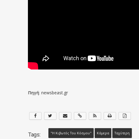
Πηγή
:
newsbeast.gr
"Η Κιβωτός Του Κόσμου"
Κάμερα
Ταχύτερη
Tags: