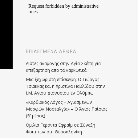
ΕΠΙΛΕΓΜΈΝΑ ΆΡΘΡΑ
Λίστες αναμονής στην Αγία Σκέπη για
απεξάρτηση απο τα ναρκωτικά
Μια ξεχωριστή επίσκεψη: Ο Γιώργος
Τσιάκκας και η Χριστίνα Παυλίδου στην
Ι.Μ. Αγίου Διονυσίου εν Ολύμπω
«Καρδιακός Λόγος – Αγιασμένων
Μορφών Νοσταλγία» – Ο Άγιος Παΐσιος
(Β’ μέρος)
Ομιλία Γέροντα Εφραίμ σε Σύναξη
Φοιτητών στη Θεσσαλονίκη