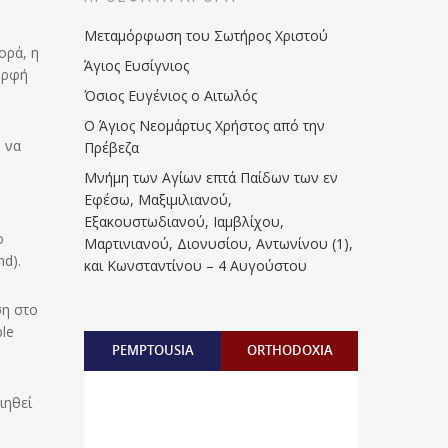
Μεταμόρφωση του Σωτήρος Χριστού
ορά, η
Άγιος Ευσίγνιος
μορφή
Όσιος Ευγένιος ο Αιτωλός
Ο Άγιος Νεομάρτυς Χρήστος από την
 να
Πρέβεζα
Μνήμη των Aγίων επτά Παίδων των εν
Eφέσω, Mαξιμιλιανού,
Eξακουστωδιανού, Iαμβλίχου,
ο
Mαρτινιανού, Διονυσίου, Aντωνίνου (1),
d).
και Kωνσταντίνου – 4 Αυγούστου
ση στο
ple
PEMPTOUSIA
ORTHODOXIA
ιηθεί