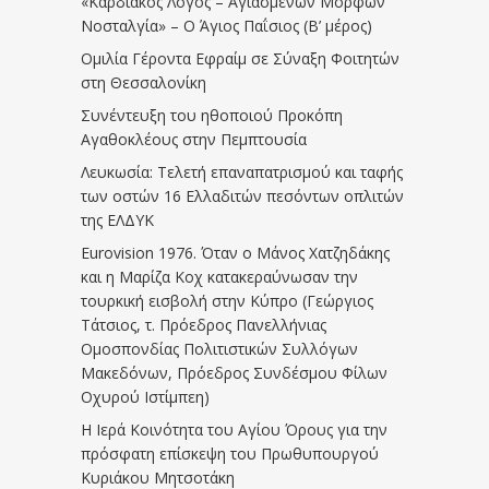
«Καρδιακός Λόγος – Αγιασμένων Μορφών
Νοσταλγία» – Ο Άγιος Παΐσιος (Β’ μέρος)
Ομιλία Γέροντα Εφραίμ σε Σύναξη Φοιτητών
στη Θεσσαλονίκη
Συνέντευξη του ηθοποιού Προκόπη
Αγαθοκλέους στην Πεμπτουσία
Λευκωσία: Τελετή επαναπατρισμού και ταφής
των οστών 16 Ελλαδιτών πεσόντων οπλιτών
της ΕΛΔΥΚ
Eurovision 1976. Όταν ο Μάνος Χατζηδάκης
και η Μαρίζα Κοχ κατακεραύνωσαν την
τουρκική εισβολή στην Κύπρο (Γεώργιος
Τάτσιος, τ. Πρόεδρος Πανελλήνιας
Ομοσπονδίας Πολιτιστικών Συλλόγων
Μακεδόνων, Πρόεδρος Συνδέσμου Φίλων
Οχυρού Ιστίμπεη)
Η Ιερά Κοινότητα του Αγίου Όρους για την
πρόσφατη επίσκεψη του Πρωθυπουργού
Κυριάκου Μητσοτάκη