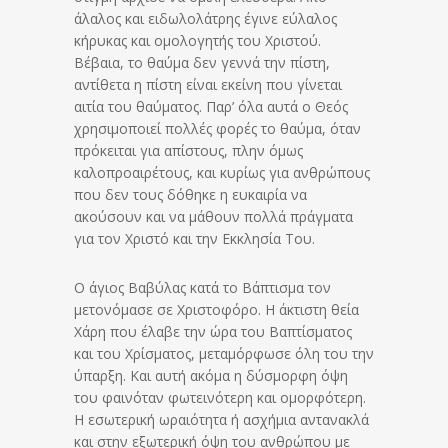
άλαλος και ειδωλολάτρης έγινε εύλαλος
κήρυκας και ομολογητής του Χριστού.
Βέβαια, το θαύμα δεν γεννά την πίστη,
αντίθετα η πίστη είναι εκείνη που γίνεται
αιτία του θαύματος. Παρ’ όλα αυτά ο Θεός
χρησιμοποιεί πολλές φορές το θαύμα, όταν
πρόκειται για απίστους, πλην όμως
καλοπροαιρέτους, και κυρίως για ανθρώπους
που δεν τους δόθηκε η ευκαιρία να
ακούσουν και να μάθουν πολλά πράγματα
για τον Χριστό και την Εκκλησία Του.
Ο άγιος Βαβύλας κατά το Βάπτισμα τον
μετονόμασε σε Χριστοφόρο. Η άκτιστη θεία
Χάρη που έλαβε την ώρα του Βαπτίσματος
και του Χρίσματος, μεταμόρφωσε όλη του την
ύπαρξη. Και αυτή ακόμα η δύσμορφη όψη
του φαινόταν φωτεινότερη και ομορφότερη.
Η εσωτερική ωραιότητα ή ασχήμια αντανακλά
και στην εξωτερική όψη του ανθρώπου με