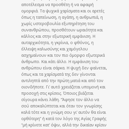
αποτέλεσμα να προσθέτη ή να αφαιρή
ομορφιά. Τα ψυχικά χαρίσματα και οι αρετές
όπως η ταπείνωση, η αγάπη, η ανθρωπιά, η
χωρίς υστεροβουλία εξυπηρέτηση του
συνανθρώπου, προσθέτουν ωραιότητα και
κάλλος και στην εξωτερική εμφάνιση. Η
αυταρχικότητα, η γκρίνια, ο φθόνος, η
έλλειψη καλωσύνης και χαμόγελου
ασχημαίνουν και τον πιο όμορφο εξωτερικά
άνθρωπο. Και κάτι άλλο. Η εμφάνιση του
ανθρώπου είναι σάρκα. Η ψυχή δεν φαίνεται,
όπως και τα χαρίσματά της δεν γίνονται
αντιληπτά από την πρώτη ματιά και από τον
οιονδήποτε. Γι’ αυτό χρειάζεται υπομονή και
προσοχή στις κρίσεις. Όποιος βιάζεται
σίγουρα κάνει λάθη. “Άφησε τον άλλο να
σού αποκαλύπτεται και όταν τον γνωρίσης
καλά τότε και η γνώμη σου γι’ αυτόν θα είναι
ορθότερη” ή κατά τον λόγο της Αγίας Γραφής
“μή κρίνετε κατ’ όψιν, αλλά την δικαίαν κρίσιν