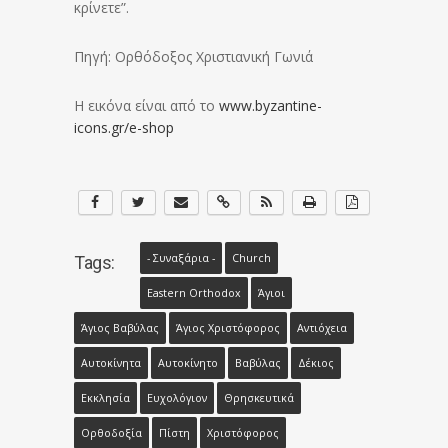
κρίνετε”.
Πηγή: Ορθόδοξος Χριστιανική Γωνιά
Η εικόνα είναι από το
www.byzantine-
icons.gr/e-shop
- Συναξάρια -
Church
Tags:
Eastern Orthodox
Άγιοι
Άγιος Βαβύλας
Άγιος Χριστόφορος
Αντιόχεια
Αυτοκίνητα
Αυτοκίνητο
Βαβύλας
Δέκιος
Εκκλησία
Ευχολόγιον
Θρησκευτικά
Ορθοδοξία
Πίστη
Χριστόφορος