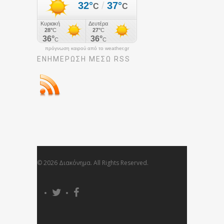
πρόγνωση καιρού από το weather.gr
ΕΝΗΜΈΡΩΣΉ ΜΕΣΩ RSS
© 2026 Διακόνημα. All Rights Reserved.