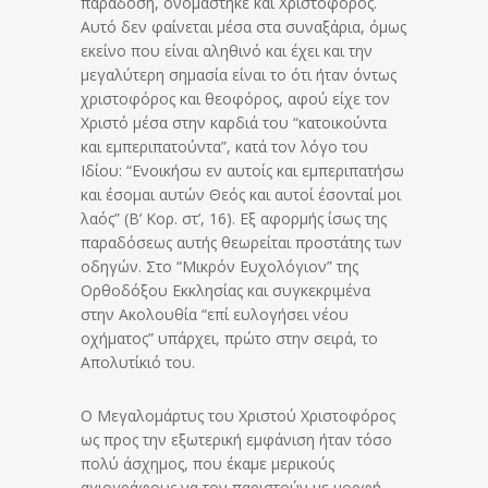
παράδοση, ονομάστηκε και Χριστοφόρος.
Αυτό δεν φαίνεται μέσα στα συναξάρια, όμως
εκείνο που είναι αληθινό και έχει και την
μεγαλύτερη σημασία είναι το ότι ήταν όντως
χριστοφόρος και θεοφόρος, αφού είχε τον
Χριστό μέσα στην καρδιά του “κατοικούντα
και εμπεριπατούντα”, κατά τον λόγο του
Ιδίου: “Ενοικήσω εν αυτοίς και εμπεριπατήσω
και έσομαι αυτών Θεός και αυτοί έσονταί μοι
λαός” (Β’ Κορ. στ’, 16). Εξ αφορμής ίσως της
παραδόσεως αυτής θεωρείται προστάτης των
οδηγών. Στο “Μικρόν Ευχολόγιον” της
Ορθοδόξου Εκκλησίας και συγκεκριμένα
στην Ακολουθία “επί ευλογήσει νέου
οχήματος” υπάρχει, πρώτο στην σειρά, το
Απολυτίκιό του.
Ο Μεγαλομάρτυς του Χριστού Χριστοφόρος
ως προς την εξωτερική εμφάνιση ήταν τόσο
πολύ άσχημος, που έκαμε μερικούς
αγιογράφους να τον παριστούν με μορφή