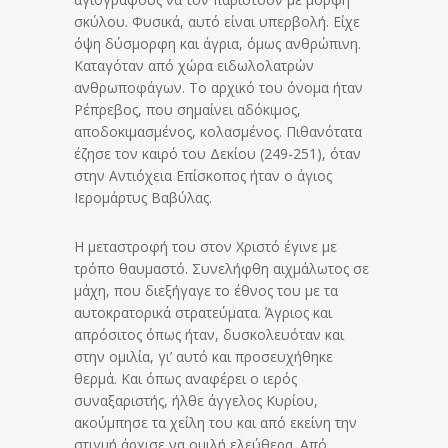
σκύλου. Φυσικά, αυτό είναι υπερβολή. Είχε
όψη δύσμορφη και άγρια, όμως ανθρώπινη.
Καταγόταν από χώρα ειδωλολατρών
ανθρωποφάγων. Το αρχικό του όνομα ήταν
Ρέπρεβος, που σημαίνει αδόκιμος,
αποδοκιμασμένος, κολασμένος. Πιθανότατα
έζησε τον καιρό του Δεκίου (249-251), όταν
στην Αντιόχεια Επίσκοπος ήταν ο άγιος
Ιερομάρτυς Βαβύλας.
Η μεταστροφή του στον Χριστό έγινε με
τρόπο θαυμαστό. Συνελήφθη αιχμάλωτος σε
μάχη, που διεξήγαγε το έθνος του με τα
αυτοκρατορικά στρατεύματα. Άγριος και
απρόσιτος όπως ήταν, δυσκολευόταν και
στην ομιλία, γι’ αυτό και προσευχήθηκε
θερμά. Και όπως αναφέρει ο ιερός
συναξαριστής, ήλθε άγγελος Κυρίου,
ακούμπησε τα χείλη του και από εκείνη την
στιγμή άρχισε να ομιλή ελεύθερα. Από