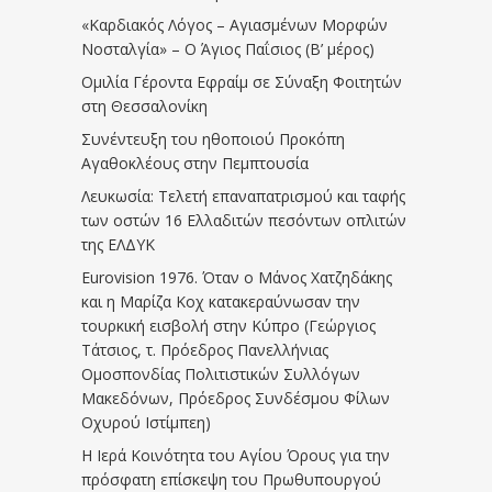
«Καρδιακός Λόγος – Αγιασμένων Μορφών
Νοσταλγία» – Ο Άγιος Παΐσιος (Β’ μέρος)
Ομιλία Γέροντα Εφραίμ σε Σύναξη Φοιτητών
στη Θεσσαλονίκη
Συνέντευξη του ηθοποιού Προκόπη
Αγαθοκλέους στην Πεμπτουσία
Λευκωσία: Τελετή επαναπατρισμού και ταφής
των οστών 16 Ελλαδιτών πεσόντων οπλιτών
της ΕΛΔΥΚ
Eurovision 1976. Όταν ο Μάνος Χατζηδάκης
και η Μαρίζα Κοχ κατακεραύνωσαν την
τουρκική εισβολή στην Κύπρο (Γεώργιος
Τάτσιος, τ. Πρόεδρος Πανελλήνιας
Ομοσπονδίας Πολιτιστικών Συλλόγων
Μακεδόνων, Πρόεδρος Συνδέσμου Φίλων
Οχυρού Ιστίμπεη)
Η Ιερά Κοινότητα του Αγίου Όρους για την
πρόσφατη επίσκεψη του Πρωθυπουργού