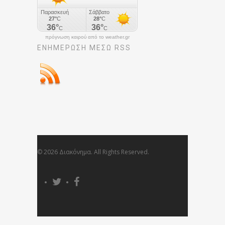
πρόγνωση καιρού από το weather.gr
ΕΝΗΜΈΡΩΣΉ ΜΕΣΩ RSS
© 2026 Διακόνημα. All Rights Reserved.