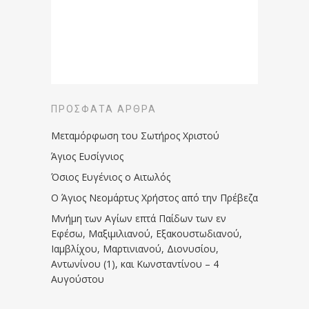
ΠΡΌΣΦΑΤΑ ΆΡΘΡΑ
Μεταμόρφωση του Σωτήρος Χριστού
Άγιος Ευσίγνιος
Όσιος Ευγένιος ο Αιτωλός
Ο Άγιος Νεομάρτυς Χρήστος από την Πρέβεζα
Μνήμη των Aγίων επτά Παίδων των εν
Eφέσω, Mαξιμιλιανού, Eξακουστωδιανού,
Iαμβλίχου, Mαρτινιανού, Διονυσίου,
Aντωνίνου (1), και Kωνσταντίνου – 4
Αυγούστου