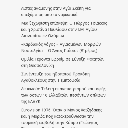
Λίστες αναμονής στην Αγία Σκέπη για
απεξάρτηση απο τα ναρκωτικά
Μια ξεχωριστή επίσκεψη: Ο Γιώργος Τσιάκκας
και η Χριστίνα Παυλίδου στην Ι.Μ. Αγίου
Διονυσίου εν Ολύμπω
«Καρδιακός Λόγος – Αγιασμένων Μορφών
Νοσταλγία» – Ο Άγιος Παΐσιος (Β’ μέρος)
Ομιλία Γέροντα Εφραίμ σε Σύναξη Φοιτητών
στη Θεσσαλονίκη
Συνέντευξη του ηθοποιού Προκόπη
Αγαθοκλέους στην Πεμπτουσία
Λευκωσία: Τελετή επαναπατρισμού και ταφής
των οστών 16 Ελλαδιτών πεσόντων οπλιτών
της ΕΛΔΥΚ
Eurovision 1976. Όταν ο Μάνος Χατζηδάκης
και η Μαρίζα Κοχ κατακεραύνωσαν την
τουρκική εισβολή στην Κύπρο (Γεώργιος