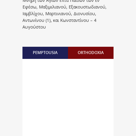
Μνήμη των Aγίων επτά Παίδων των εν
Eφέσω, Mαξιμιλιανού, Eξακουστωδιανού,
Iαμβλίχου, Mαρτινιανού, Διονυσίου,
Aντωνίνου (1), και Kωνσταντίνου – 4
Αυγούστου
PEMPTOUSIA
ORTHODOXIA