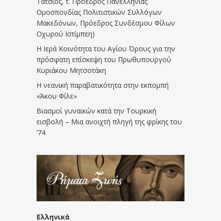
Τάτσιος, τ. Πρόεδρος Πανελλήνιας
Ομοσπονδίας Πολιτιστικών Συλλόγων
Μακεδόνων, Πρόεδρος Συνδέσμου Φίλων
Οχυρού Ιστίμπεη)
Η Ιερά Κοινότητα του Αγίου Όρους για την
πρόσφατη επίσκεψη του Πρωθυπουργού
Κυριάκου Μητσοτάκη
Η νεανική παραβατικότητα στην εκπομπή
«Άκου Φίλε»
Βιασμοί γυναικών κατά την Τουρκική
εισβολή – Μια ανοιχτή πληγή της φρίκης του
’74
Ελληνικά