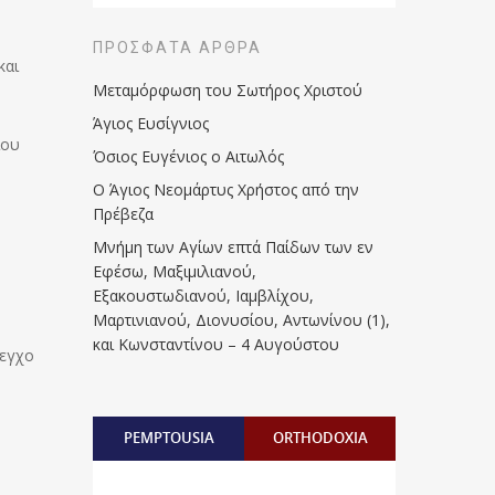
ΠΡΌΣΦΑΤΑ ΆΡΘΡΑ
και
Μεταμόρφωση του Σωτήρος Χριστού
Άγιος Ευσίγνιος
ίου
Όσιος Ευγένιος ο Αιτωλός
Ο Άγιος Νεομάρτυς Χρήστος από την
Πρέβεζα
Μνήμη των Aγίων επτά Παίδων των εν
Eφέσω, Mαξιμιλιανού,
Eξακουστωδιανού, Iαμβλίχου,
Mαρτινιανού, Διονυσίου, Aντωνίνου (1),
και Kωνσταντίνου – 4 Αυγούστου
λεγχο
PEMPTOUSIA
ORTHODOXIA