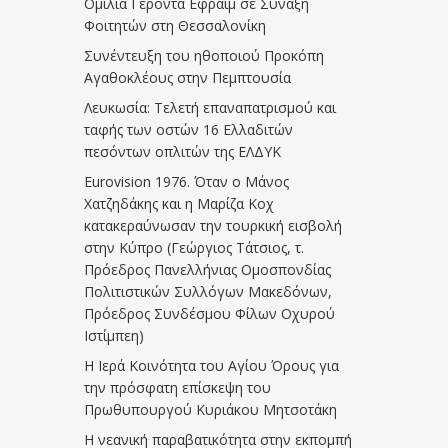
Ομιλία Γέροντα Εφραίμ σε Σύναξη
Φοιτητών στη Θεσσαλονίκη
Συνέντευξη του ηθοποιού Προκόπη
Αγαθοκλέους στην Πεμπτουσία
Λευκωσία: Τελετή επαναπατρισμού και
ταφής των οστών 16 Ελλαδιτών
πεσόντων οπλιτών της ΕΛΔΥΚ
Eurovision 1976. Όταν ο Μάνος
Χατζηδάκης και η Μαρίζα Κοχ
κατακεραύνωσαν την τουρκική εισβολή
στην Κύπρο (Γεώργιος Τάτσιος, τ.
Πρόεδρος Πανελλήνιας Ομοσπονδίας
Πολιτιστικών Συλλόγων Μακεδόνων,
Πρόεδρος Συνδέσμου Φίλων Οχυρού
Ιστίμπεη)
Η Ιερά Κοινότητα του Αγίου Όρους για
την πρόσφατη επίσκεψη του
Πρωθυπουργού Κυριάκου Μητσοτάκη
Η νεανική παραβατικότητα στην εκπομπή