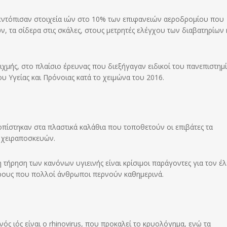
ντόπισαν στοιχεία ιών στο 10% των επιφανειών αεροδρομίου που
ν, τα σίδερα στις σκάλες, στους μετρητές ελέγχου των διαβατηρίων 
ιχμής, στο πλαίσιο έρευνας που διεξήγαγαν ειδικοί του πανεπιστημ
υ Υγείας και Πρόνοιας κατά το χειμώνα του 2016.
τοπίστηκαν στα πλαστικά καλάθια που τοποθετούν οι επιβάτες τα
ν χειραποσκευών.
 τήρηση των κανόνων υγιεινής είναι κρίσιμοι παράγοντες για τον έ
ρους που πολλοί άνθρωποι περνούν καθημερινά.
ός ιός είναι ο rhinovirus, που προκαλεί το κρυολόγημα, ενώ τα