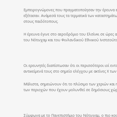
Εμπειρογνώμονες που πραγματοποίησαν την έρευνα ε
εξέτασαν. Ανάμεσά τους τα τερματικά των καταστημάτω
στους παιδότοπους.
Η έρευνα έγινε στο αεροδρόμιο του Ελσίνκι σε ώρες α
του Νότινχαμ και του Φινλανδικού Εθνικού Ινστιτούτο
Οι ερευνητές διαπίστωσαν ότι οι περισσότεροι ιοί εν
αντικείμενά τους στο σημείο ελέγχου με ακτίνες Χ τω
Μάλιστα, σημειώνουν ότι το πλύσιμο των χεριών και η
των περιοχών που έχουν μολυνθεί σε δημόσιους χώ
Σύμφωνα με το Πανεπιστήμιο του Νότινχαμ, ο πιο κοιν