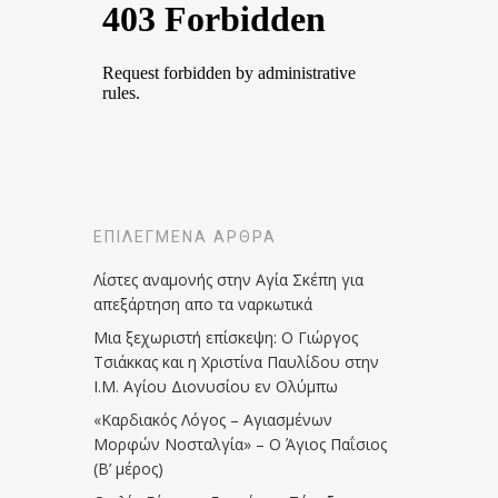
ΕΠΙΛΕΓΜΈΝΑ ΆΡΘΡΑ
Λίστες αναμονής στην Αγία Σκέπη για
απεξάρτηση απο τα ναρκωτικά
Μια ξεχωριστή επίσκεψη: Ο Γιώργος
Τσιάκκας και η Χριστίνα Παυλίδου στην
Ι.Μ. Αγίου Διονυσίου εν Ολύμπω
«Καρδιακός Λόγος – Αγιασμένων
Μορφών Νοσταλγία» – Ο Άγιος Παΐσιος
(Β’ μέρος)