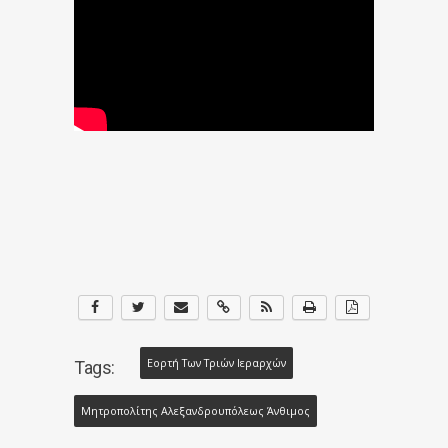
Εορτή Των Τριών Ιεραρχών
Tags:
Μητροπολίτης Αλεξανδρουπόλεως Άνθιμος