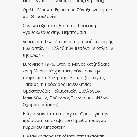
Νοσταλγία» – Ο Άγιος Παΐσιος (Β’ μέρος)
Ομιλία Γέροντα Εφραίμ σε Σύναξη Φοιτητών
στη Θεσσαλονίκη
Συνέντευξη του ηθοποιού Προκόπη
Αγαθοκλέους στην Πεμπτουσία
Λευκωσία: Τελετή επαναπατρισμού και ταφής
των οστών 16 Ελλαδιτών πεσόντων οπλιτών
της ΕΛΔΥΚ
Eurovision 1976. Όταν ο Μάνος Χατζηδάκης
και η Μαρίζα Κοχ κατακεραύνωσαν την
τουρκική εισβολή στην Κύπρο (Γεώργιος
Τάτσιος, τ. Πρόεδρος Πανελλήνιας
Ομοσπονδίας Πολιτιστικών Συλλόγων
Μακεδόνων, Πρόεδρος Συνδέσμου Φίλων
Οχυρού Ιστίμπεη)
Η Ιερά Κοινότητα του Αγίου Όρους για την
πρόσφατη επίσκεψη του Πρωθυπουργού
Κυριάκου Μητσοτάκη
Η νεανική παραβατικότητα στην εκπομπή