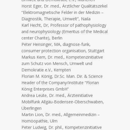
Horst Eger, Dr. med., Ärztlicher Qualitätszirkel
”Elektromagnetische Felder in der Medizin –
Diagnostik, Therapie, Umwelt”, Naila
Karl Hecht, Dr, Professor of pathophysiology
and neurophysiology (Emeritus of the Medical
center Charite), Berlin
Peter Hensinger, MA, diagnose-funk,
consumer protection organisation, Stuttgart
Markus Kern, Dr. med., Kompetenzinitiative
zum Schutz von Mensch, Umwelt und
Demokratie e.V., Kempten
Florian M. König, Dr.Sc. Man. Dir. & Science
Header of the Company/Institute “Florian
König Enterprises GmbH”
Andrea Leute, Dr. med., Ärzteinitiative
Mobilfunk Allgäu-Bodensee-Oberschwaben,
Überlingen
Martin Lion, Dr. med., Allgemeinmedizin –
Homöopathie, Ulm
Peter Ludwig, Dr. phil., Kompetenzinitiative