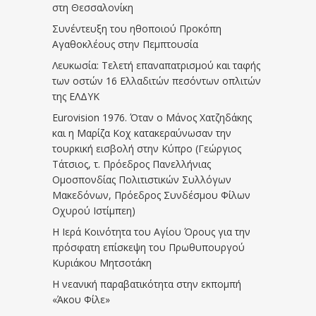
στη Θεσσαλονίκη
Συνέντευξη του ηθοποιού Προκόπη
Αγαθοκλέους στην Πεμπτουσία
Λευκωσία: Τελετή επαναπατρισμού και ταφής
των οστών 16 Ελλαδιτών πεσόντων οπλιτών
της ΕΛΔΥΚ
Eurovision 1976. Όταν ο Μάνος Χατζηδάκης
και η Μαρίζα Κοχ κατακεραύνωσαν την
τουρκική εισβολή στην Κύπρο (Γεώργιος
Τάτσιος, τ. Πρόεδρος Πανελλήνιας
Ομοσπονδίας Πολιτιστικών Συλλόγων
Μακεδόνων, Πρόεδρος Συνδέσμου Φίλων
Οχυρού Ιστίμπεη)
Η Ιερά Κοινότητα του Αγίου Όρους για την
πρόσφατη επίσκεψη του Πρωθυπουργού
Κυριάκου Μητσοτάκη
Η νεανική παραβατικότητα στην εκπομπή
«Άκου Φίλε»