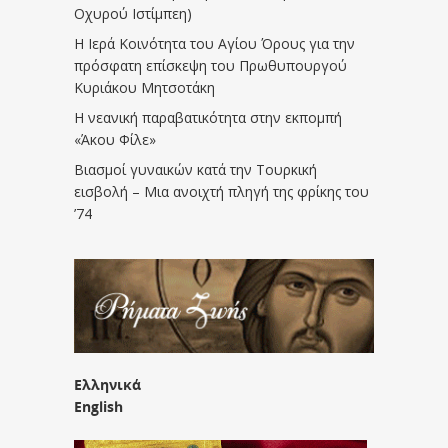
Οχυρού Ιστίμπεη)
Η Ιερά Κοινότητα του Αγίου Όρους για την
πρόσφατη επίσκεψη του Πρωθυπουργού
Κυριάκου Μητσοτάκη
Η νεανική παραβατικότητα στην εκπομπή
«Άκου Φίλε»
Βιασμοί γυναικών κατά την Τουρκική
εισβολή – Μια ανοιχτή πληγή της φρίκης του
’74
Ελληνικά
English