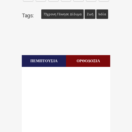
73χρονη Γέννησε Δίδυμα
Ζωή
Ινδία
Tags:
ΠΕΜΠΤΟΥΣΙΑ
ΟΡΘΟΔΟΞΙΑ