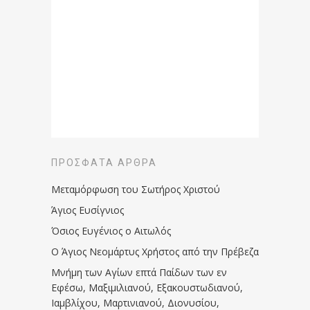
ΠΡΌΣΦΑΤΑ ΆΡΘΡΑ
Μεταμόρφωση του Σωτήρος Χριστού
Άγιος Ευσίγνιος
Όσιος Ευγένιος ο Αιτωλός
Ο Άγιος Νεομάρτυς Χρήστος από την Πρέβεζα
Μνήμη των Aγίων επτά Παίδων των εν
Eφέσω, Mαξιμιλιανού, Eξακουστωδιανού,
Iαμβλίχου, Mαρτινιανού, Διονυσίου,