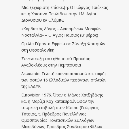
Μια ξεχωριστή επίσκεψη: Ο Γιώργος Τσιάκκας
και η Χριστίνα Παυλίδου στην Ι.Μ. Αγίου
Διονυσίου εν Ολύμπω
«Καρδιακός Λόγος – Αγιασμένων Μορφών
Νοσταλγία» – Ο Άγιος Παΐσιος (Β’ μέρος)
Ομιλία Γέροντα Εφραίμ σε Σύναξη Φοιτητών
στη Θεσσαλονίκη
Συνέντευξη του ηθοποιού Προκόπη
Αγαθοκλέους στην Πεμπτουσία
Λευκωσία: Τελετή επαναπατρισμού και ταφής
των οστών 16 Ελλαδιτών πεσόντων οπλιτών
της ΕΛΔΥΚ
Eurovision 1976. Όταν ο Μάνος Χατζηδάκης
και η Μαρίζα Κοχ κατακεραύνωσαν την
τουρκική εισβολή στην Κύπρο (Γεώργιος
Τάτσιος, τ. Πρόεδρος Πανελλήνιας
Ομοσπονδίας Πολιτιστικών Συλλόγων
Μακεδόνων, Πρόεδρος Συνδέσμου Φίλων