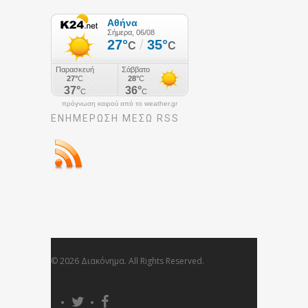
πρόγνωση καιρού από το weather.gr
ΕΝΗΜΈΡΩΣΉ ΜΕΣΩ RSS
© 2026 Διακόνημα. All Rights Reserved.