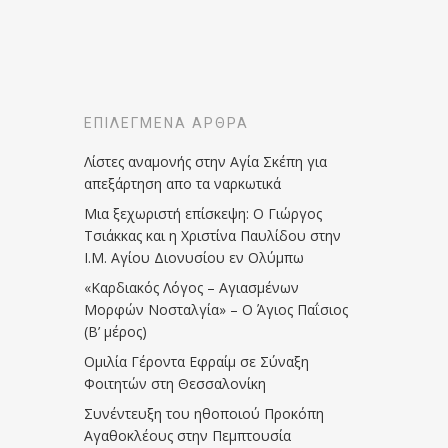
ΕΠΙΛΕΓΜΈΝΑ ΆΡΘΡΑ
Λίστες αναμονής στην Αγία Σκέπη για
απεξάρτηση απο τα ναρκωτικά
Μια ξεχωριστή επίσκεψη: Ο Γιώργος
Τσιάκκας και η Χριστίνα Παυλίδου στην
Ι.Μ. Αγίου Διονυσίου εν Ολύμπω
«Καρδιακός Λόγος – Αγιασμένων
Μορφών Νοσταλγία» – Ο Άγιος Παΐσιος
(Β’ μέρος)
Ομιλία Γέροντα Εφραίμ σε Σύναξη
Φοιτητών στη Θεσσαλονίκη
Συνέντευξη του ηθοποιού Προκόπη
Αγαθοκλέους στην Πεμπτουσία