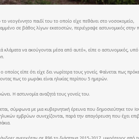
 το νεογέννητο παιδί του το οποίο είχε πεθάνει στο νοσοκομείο,
 θαμμένο σε βάθος λίγων εκατοστών, περιέγραψε αστυνομικός στην 
κά κλάματα να ακούγονται μέσα από αυτό», είπε ο αστυνομικός, υπό
n.
οποίος είπε ότι είχε δει νωρίτερα τους γονείς. Φαίνεται πως πρόκε
οντας πως το μωράκι είναι ηλικίας περίπου 5 ημερών.
νει. Η αστυνομία αναζητά τους γονείς του.
νεται, σύμφωνα με μια κυβερνητική έρευνα που δημοσιεύτηκε τον Ιο
 θηλυκών εμβρύων συνεχίζονται, παρά την απαγόρευση που έχει επι
άκια.
 άνδρες ανερχόταν σε 896 το διάστημα 2015-2017, μικρότερος από τ