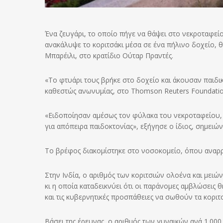
Ένα ζευγάρι, το οποίο πήγε να θάψει στο νεκροταφείο
ανακάλυψε το κοριτσάκι μέσα σε ένα πήλινο δοχείο,
Μπαρέιλι, στο κρατίδιο Ούταρ Πραντές.
«Το φτυάρι τους βρήκε στο δοχείο και άκουσαν παιδι
καθεστώς ανωνυμίας, στο Thomson Reuters Foundatio
«Ειδοποίησαν αμέσως τον φύλακα του νεκροταφείου, ο 
για απόπειρα παιδοκτονίας», εξήγησε ο ίδιος, σημειών
Το βρέφος διακομίστηκε στο νοσοκομείο, όπου αναρρώ
Στην Ινδία, ο αριθμός των κοριτσιών ολοένα και μειώ
κι η οποία καταδεικνύει ότι οι παράνομες αμβλώσεις
και τις κυβερνητικές προσπάθειες να σωθούν τα κοριτσ
Βάσει της έρευνας, ο αριθμός των γυναικών ανά 1.000