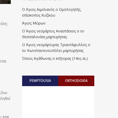
Ο Άγιος Αιμιλιανός ο Ομολογητής,
επίσκοπος Κυζίκου
Άγιος Μύρων
πόλη
Ο Άγιος νεομάρτυς Αναστάσιος ο εν
Θεσσαλονίκη μαρτυρήσας
Ο Άγιος νεομάρτυρας Τριαντάφυλλος ο
εν Κωνσταντινουπόλει μαρτυρήσας
Όσιος Αγάθωνας ο κτήτορας (14ος αι.)
ιται
PEMPTOUSIA
ORTHODOXIA
ύλιο
βληθεί
ο 898