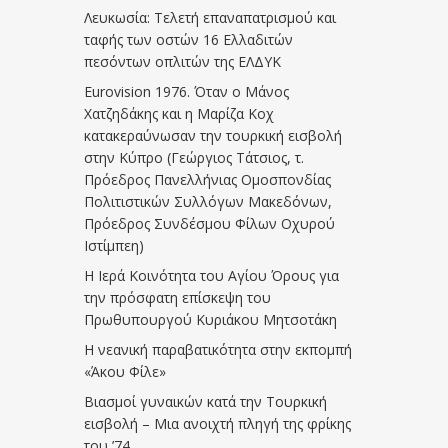
Λευκωσία: Τελετή επαναπατρισμού και
ταφής των οστών 16 Ελλαδιτών
πεσόντων οπλιτών της ΕΛΔΥΚ
Eurovision 1976. Όταν ο Μάνος
Χατζηδάκης και η Μαρίζα Κοχ
κατακεραύνωσαν την τουρκική εισβολή
στην Κύπρο (Γεώργιος Τάτσιος, τ.
Πρόεδρος Πανελλήνιας Ομοσπονδίας
Πολιτιστικών Συλλόγων Μακεδόνων,
Πρόεδρος Συνδέσμου Φίλων Οχυρού
Ιστίμπεη)
Η Ιερά Κοινότητα του Αγίου Όρους για
την πρόσφατη επίσκεψη του
Πρωθυπουργού Κυριάκου Μητσοτάκη
Η νεανική παραβατικότητα στην εκπομπή
«Άκου Φίλε»
Βιασμοί γυναικών κατά την Τουρκική
εισβολή – Μια ανοιχτή πληγή της φρίκης
του ’74