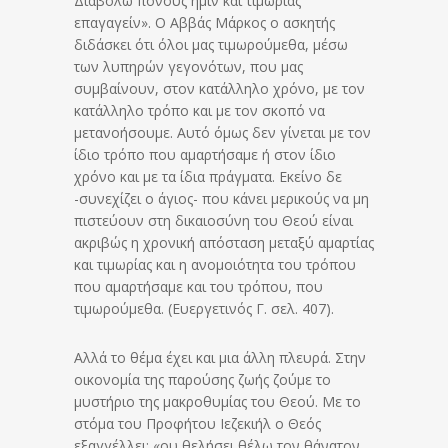
Διαβόλω πόνους ημίν και τιμωρίας
επαγαγείν». Ο Αββάς Μάρκος ο ασκητής
διδάσκει ότι όλοι μας τιμωρούμεθα, μέσω
των λυπηρών γεγονότων, που μας
συμβαίνουν, στον κατάλληλο χρόνο, με τον
κατάλληλο τρόπο και με τον σκοπό να
μετανοήσουμε. Αυτό όμως δεν γίνεται με τον
ίδιο τρόπο που αμαρτήσαμε ή στον ίδιο
χρόνο και με τα ίδια πράγματα. Εκείνο δε
-συνεχίζει ο άγιος- που κάνει μερικούς να μη
πιστεύουν στη δικαιοσύνη του Θεού είναι
ακριβώς η χρονική απόσταση μεταξύ αμαρτίας
και τιμωρίας και η ανομοιότητα του τρόπου
που αμαρτήσαμε και του τρόπου, που
τιμωρούμεθα. (Ευεργετινός Γ. σελ. 407).
Αλλά το θέμα έχει και μια άλλη πλευρά. Στην
οικονομία της παρούσης ζωής ζούμε το
μυστήριο της μακροθυμίας του Θεού. Με το
στόμα του Προφήτου Ιεζεκιήλ ο Θεός
εξαγγέλλει: «ου θελήσει θέλω τον θάνατον