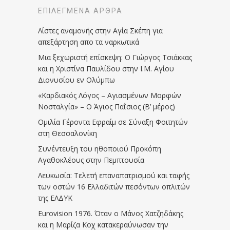
ΕΠΙΛΕΓΜΈΝΑ ΆΡΘΡΑ
Λίστες αναμονής στην Αγία Σκέπη για
απεξάρτηση απο τα ναρκωτικά
Μια ξεχωριστή επίσκεψη: Ο Γιώργος Τσιάκκας
και η Χριστίνα Παυλίδου στην Ι.Μ. Αγίου
Διονυσίου εν Ολύμπω
«Καρδιακός Λόγος – Αγιασμένων Μορφών
Νοσταλγία» – Ο Άγιος Παΐσιος (Β’ μέρος)
Ομιλία Γέροντα Εφραίμ σε Σύναξη Φοιτητών
στη Θεσσαλονίκη
Συνέντευξη του ηθοποιού Προκόπη
Αγαθοκλέους στην Πεμπτουσία
Λευκωσία: Τελετή επαναπατρισμού και ταφής
των οστών 16 Ελλαδιτών πεσόντων οπλιτών
της ΕΛΔΥΚ
Eurovision 1976. Όταν ο Μάνος Χατζηδάκης
και η Μαρίζα Κοχ κατακεραύνωσαν την