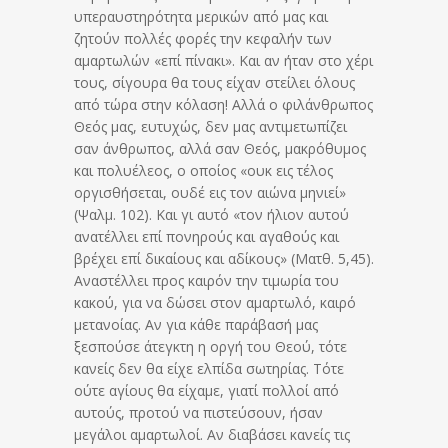
υπεραυστηρότητα μερικών από μας και
ζητούν πολλές φορές την κεφαλήν των
αμαρτωλών «επί πίνακι». Και αν ήταν στο χέρι
τους, σίγουρα θα τους είχαν στείλει όλους
από τώρα στην κόλαση! Αλλά ο φιλάνθρωπος
Θεός μας, ευτυχώς, δεν μας αντιμετωπίζει
σαν άνθρωπος, αλλά σαν Θεός, μακρόθυμος
και πολυέλεος, ο οποίος «ουκ εις τέλος
οργισθήσεται, ουδέ εις τον αιώνα μηνιεί»
(Ψαλμ. 102). Και γι αυτό «τον ήλιον αυτού
ανατέλλει επί πονηρούς και αγαθούς και
βρέχει επί δικαίους και αδίκους» (Ματθ. 5,45).
Αναστέλλει προς καιρόν την τιμωρία του
κακού, για να δώσει στον αμαρτωλό, καιρό
μετανοίας. Αν για κάθε παράβασή μας
ξεσπούσε άτεγκτη η οργή του Θεού, τότε
κανείς δεν θα είχε ελπίδα σωτηρίας. Τότε
ούτε αγίους θα είχαμε, γιατί πολλοί από
αυτούς, προτού να πιστεύσουν, ήσαν
μεγάλοι αμαρτωλοί. Αν διαβάσει κανείς τις