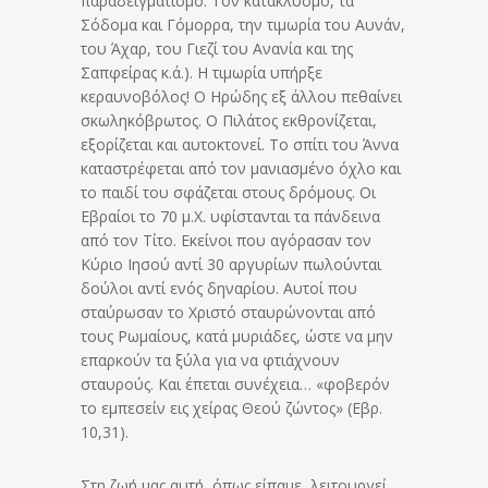
παραδειγματισμό. Τον κατακλυσμό, τα
Σόδομα και Γόμορρα, την τιμωρία του Αυνάν,
του Άχαρ, του Γιεζί του Ανανία και της
Σαπφείρας κ.ά.). Η τιμωρία υπήρξε
κεραυνοβόλος! Ο Ηρώδης εξ άλλου πεθαίνει
σκωληκόβρωτος. Ο Πιλάτος εκθρονίζεται,
εξορίζεται και αυτοκτονεί. Το σπίτι του Άννα
καταστρέφεται από τον μανιασμένο όχλο και
το παιδί του σφάζεται στους δρόμους. Οι
Εβραίοι το 70 μ.Χ. υφίστανται τα πάνδεινα
από τον Τίτο. Εκείνοι που αγόρασαν τον
Κύριο Ιησού αντί 30 αργυρίων πωλούνται
δούλοι αντί ενός δηναρίου. Αυτοί που
σταύρωσαν το Χριστό σταυρώνονται από
τους Ρωμαίους, κατά μυριάδες, ώστε να μην
επαρκούν τα ξύλα για να φτιάχνουν
σταυρούς. Και έπεται συνέχεια… «φοβερόν
το εμπεσείν εις χείρας Θεού ζώντος» (Εβρ.
10,31).
Στη ζωή μας αυτή, όπως είπαμε, λειτουργεί