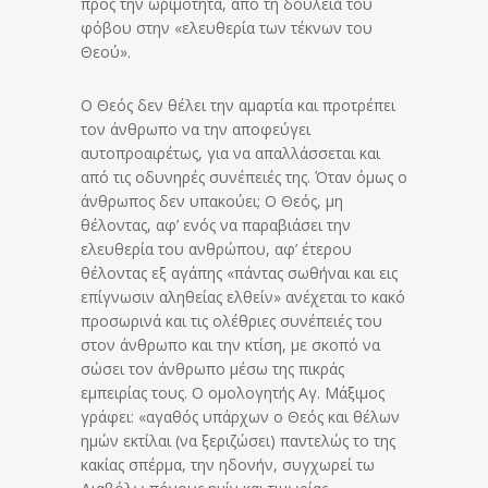
προς την ωριμότητα, από τη δουλεία του
φόβου στην «ελευθερία των τέκνων του
Θεού».
Ο Θεός δεν θέλει την αμαρτία και προτρέπει
τον άνθρωπο να την αποφεύγει
αυτοπροαιρέτως, για να απαλλάσσεται και
από τις οδυνηρές συνέπειές της. Όταν όμως ο
άνθρωπος δεν υπακούει; Ο Θεός, μη
θέλοντας, αφ’ ενός να παραβιάσει την
ελευθερία του ανθρώπου, αφ’ έτερου
θέλοντας εξ αγάπης «πάντας σωθήναι και εις
επίγνωσιν αληθείας ελθείν» ανέχεται το κακό
προσωρινά και τις ολέθριες συνέπειές του
στον άνθρωπο και την κτίση, με σκοπό να
σώσει τον άνθρωπο μέσω της πικράς
εμπειρίας τους. Ο ομολογητής Αγ. Μάξιμος
γράφει: «αγαθός υπάρχων ο Θεός και θέλων
ημών εκτίλαι (να ξεριζώσει) παντελώς το της
κακίας σπέρμα, την ηδονήν, συγχωρεί τω