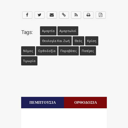
Αμαρτία
Αμαρτωλοί
Tags:
Θεολογία Και Ζωή
Θεός
Κρίση
Νόμος
Ορθοδοξία
Παραβάτες
Πατέρες
Τιμωρία
ΠΕΜΠΤΟΥΣΙΑ
ΟΡΘΟΔΟΞΙΑ