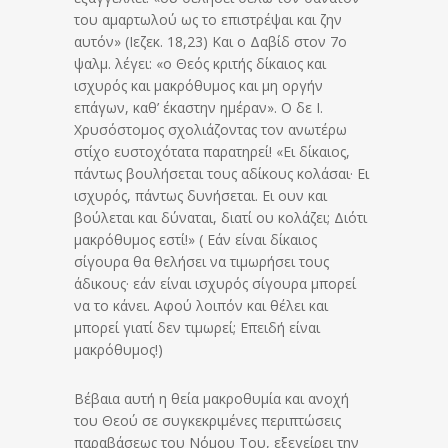
του αμαρτωλού ως το επιστρέψαι και ζην
αυτόν» (Ιεζεκ. 18,23) Και ο Δαβίδ στον 7ο
ψαλμ. λέγει: «ο Θεός κριτής δίκαιος και
ισχυρός και μακρόθυμος και μη οργήν
επάγων, καθ’ έκαστην ημέραν». Ο δε Ι.
Χρυσόστομος σχολιάζοντας τον ανωτέρω
στίχο ευστοχότατα παρατηρεί! «Ει δίκαιος,
πάντως βουλήσεται τους αδίκους κολάσαι· Ει
ισχυρός, πάντως δυνήσεται. Ει ουν και
βούλεται και δύναται, διατί ου κολάζει; Διότι
μακρόθυμος εστί!» ( Εάν είναι δίκαιος
σίγουρα θα θελήσει να τιμωρήσει τους
άδικους· εάν είναι ισχυρός σίγουρα μπορεί
να το κάνει. Αφού λοιπόν και θέλει και
μπορεί γιατί δεν τιμωρεί; Επειδή είναι
μακρόθυμος!)
Βέβαια αυτή η θεία μακροθυμία και ανοχή
του Θεού σε συγκεκριμένες περιπτώσεις
παραβάσεως του Νόμου Του, εξεγείρει την