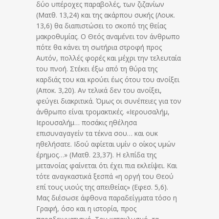
δύο υπέροχες παραβολές, των ζιζανίων
(Ματθ. 13,24) και της ακάρπου συκής (Λουκ.
13,6) θα διαπιστώσει το σκοπό της θείας
μακροθυμίας. Ο Θεός αναμένει τον άνθρωπο
πότε θα κάνει τη σωτήρια στροφή προς
Αυτόν, πολλές φορές και μέχρι την τελευταία
του πνοή. Στέκει έξω από τη θύρα της
καρδιάς του και κρούει έως ότου του ανοίξει
(Αποκ. 3,20). Αν τελικά δεν του ανοίξει,
φεύγει διακριτικά. Όμως οι συνέπειες για τον
άνθρωπο είναι τρομακτικές. «Ιερουσαλήμ,
Ιερουσαλήμ… ποσάκις ηθέλησα
επισυναγαγείν τα τέκνα σου… και ουκ
ηθελήσατε. Ιδού αφίεται υμίν ο οίκος υμών
έρημος…» (Ματθ. 23,37). Η ελπίδα της
μετανοίας φαίνεται ότι έχει πια εκλείψει. Και
τότε αναγκαστικά ξεσπά «η οργή του Θεού
επί τους υιούς της απειθείας» (Εφεσ. 5,6).
Μας διέσωσε άφθονα παραδείγματα τόσο η
Γραφή, όσο και η ιστορία, προς