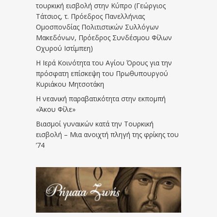
τουρκική εισβολή στην Κύπρο (Γεώργιος
Τάτσιος, τ. Πρόεδρος Πανελλήνιας
Ομοσπονδίας Πολιτιστικών Συλλόγων
Μακεδόνων, Πρόεδρος Συνδέσμου Φίλων
Οχυρού Ιστίμπεη)
Η Ιερά Κοινότητα του Αγίου Όρους για την
πρόσφατη επίσκεψη του Πρωθυπουργού
Κυριάκου Μητσοτάκη
Η νεανική παραβατικότητα στην εκπομπή
«Άκου Φίλε»
Βιασμοί γυναικών κατά την Τουρκική
εισβολή – Μια ανοιχτή πληγή της φρίκης του
’74