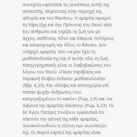
συνεχεία υφίσταται τις συνέπειες αυτής της
αποκοπής, πέφτοντας στην περιοχή της
φθοράς και του θανάτου. Η αμαρτία αφαιρεί
τη Χάρη (όχι και την Πρόνοια) του Θεού από
τον άνθρωπο και γεμίζει τη ζωή του με
άγχος, ασθένεια, πόνο και δάκρυα, πολέμους
και καταστροφές και τέλος το θάνατο. Δεν
υπάρχει αμαρτία, που να μην έχει τη
μισθαποδοσία της και σ’ αυτήν εδώ τη ζωή.
Κατηγορηματικές είναι οι διαβεβαιώσεις του
λόγου του Θεού: «Πάσα παράβασις και
παρακοή έλαβεν ένδικον μισθαποδοσίαν
(Έβρ. 6,23). Και «Θλίψις και στενοχώρια επί
πάσαν ψυχήν άνθρωπου του
κατεργαζομένου το κακόν» (Ρωμ. 2,9) και «τα
οψώνια της αμαρτίας θάνατος» (Ρωμ. 6,23). Οι
δε Άγιοι Πατέρες τονίζουν εμφαντικά ότι
πάντοτε την ηδονή της κάθε αμαρτίας,
συνακολουθούν η οδύνη των συνεπειών
της. Οι πικροί καρποί της αμαρτίας είναι