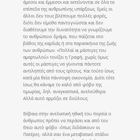
άμεσοι και έμμεσοι και εκτείνονται σε όλα τα
επίπεδα της ανθρωπίνης υπάρξεως. Εμείς οι
άλλοι δεν τους βλέπουμε πολλές φορές,
διότι δεν είμεθα παντογνώσται και δεν
διαθέτουμε την δυνατότητα να γνωρίζουμε
το ανθρώπινο δράμα, που παίζεται στο
βάθος της καρδιάς ή στα παρασκήνια της ζωής
των ανθρώπων. «Πολλαί αι μάστιγες του
αμαρτωλού» τονίζει η Γραφή, χωρίς όμως
αυτές οι μάστιγες να γίνονται πάντοτε
αντιληπτές από τους τρίτους. Και τούτο ίσως
κατά μία θεία πάνσοφη οικονομία. Διότι τότε
ίσως θα κάναμε το καλό από φόβο της
τιμωρίας, δηλ. αναγκαστικά, ανελεύθερα.
Αλλά αυτό αρμόζει σε δούλους.
Βέβαια στην ανελικτική ηθική του πορεία ο
άνθρωπος πρέπει να περάσει και από τον
Θειο αυτό φόβο -όπως διδάσκουν οι
Πατέρες- αλλά σαν ένα μεταβατικό στάδιο