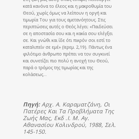
κατά κανόνα το έλεος και η μακροθυμία του
Θεού, χωρίς όμως να λείπουν η οργή και
τιμωρία Του για τους αμετανόητους. Στις
περιπτώσεις αυτές ο Θεός λέγει: «Παιδεύσει
σε η αποστασία σου και η κακία σου ελέγξει
σε. Και γνώθι και ίδε ότι πικρόν σοι εστί το
καταλιπείν σε εμέ» (Ιερεμ. 2,19). Πάντως ένα
φιλότιμο άνθρωπο πρέπει να τον συγκινεί
και συνετίζει πιο πολύ η ανοχή του Θεού,
παρά ο τρόμος της τιμωρίας και της
κολάσεως…
Πηγή:
Αρχ. Α. Καραματζάνη, Οι
Πατέρες Και Τα Προβλήματα Της
Ζωής Μας, Εκδ .Ι. Μ. Αγ.
Αθανασίου Κολινδρού, 1988, Σελ.
145-150.