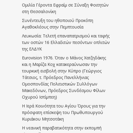
Ομιλία Γέροντα Εφραίμ σε Σύναξη Φοιτητών
στη Θεσσαλονίκη
Συνέντευξη του ηθοποιού Προκόπη
Αγαθοκλέους στην Πεμπτουσία
Λευκωσία: Τελετή επαναπατρισμού και ταφής
των οστών 16 Ελλαδιτών πεσόντων οπλιτών
της ΕΛΔΥΚ
Eurovision 1976. Όταν ο Μάνος Χατζηδάκης
και η Μαρίζα Κοχ κατακεραύνωσαν την
τουρκική εισβολή στην Κύπρο (Γεώργιος
Τάτσιος, τ. Πρόεδρος Πανελλήνιας
Ομοσπονδίας Πολιτιστικών Συλλόγων
Μακεδόνων, Πρόεδρος Συνδέσμου Φίλων
Οχυρού Ιστίμπεη)
Η Ιερά Κοινότητα του Αγίου Όρους για την
πρόσφατη επίσκεψη του Πρωθυπουργού
Κυριάκου Μητσοτάκη
Η νεανική παραβατικότητα στην εκπομπή