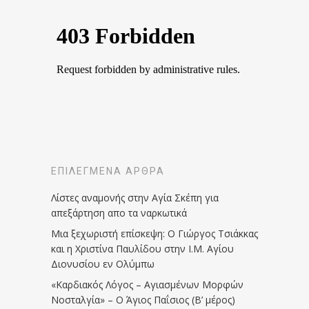
ΕΠΙΛΕΓΜΈΝΑ ΆΡΘΡΑ
Λίστες αναμονής στην Αγία Σκέπη για
απεξάρτηση απο τα ναρκωτικά
Μια ξεχωριστή επίσκεψη: Ο Γιώργος Τσιάκκας
και η Χριστίνα Παυλίδου στην Ι.Μ. Αγίου
Διονυσίου εν Ολύμπω
«Καρδιακός Λόγος – Αγιασμένων Μορφών
Νοσταλγία» – Ο Άγιος Παΐσιος (Β’ μέρος)