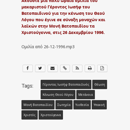
Ακούστε μία πολύ ωραία ομιλία του
μακαριστού Γέροντος Ιωσήφ του
Βατοπαιδινού για την κένωση του Θεού
Λόγου που έγινε σε σύναξη μοναχών και
λαϊκών στην Μονή Βατοπαιδίου τα
Χριστούγεννα, στις 26 Δεκεμβρίου 1996.
Ομιλία από 26-12-1996.mp3
Γέροντας Ιωσήφ Βατοπαιδινός
Θέωση
Tags:
Κένωση Θεού Λόγου
Μετάνοια
Μονή Βατοπαιδίου
Σωτηρία
Υιοθεσία
Υπακοή
Χριστός
Χριστούγεννα