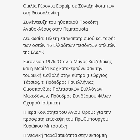
Ομιλία Γέροντα Εφραίμ σε Σύναξη Φοιτητών
στη Θεσσαλονίκη
Συνέντευξη του ηθοποιού Προκόπη
Αγαθοκλέους στην Πεμπτουσία
Λευκωσία: Τελετή επαναπατρισμού και ταφής
των οστών 16 Ελλαδιτών πεσόντων οπλιτών
της ΕΛΔΥΚ
Eurovision 1976. Όταν ο Μάνος Χατζηδάκης
και η Μαρίζα Κοχ κατακεραύνωσαν την
τουρκική εισβολή στην Κύπρο (Γεώργιος
Τάτσιος, τ. Πρόεδρος Πανελλήνιας
Ομοσπονδίας Πολιτιστικών Συλλόγων
Μακεδόνων, Πρόεδρος Συνδέσμου Φίλων
Οχυρού Ιστίμπεη)
Η Ιερά Κοινότητα του Αγίου Όρους για την
πρόσφατη επίσκεψη του Πρωθυπουργού
Κυριάκου Μητσοτάκη
Η νεανική παραβατικότητα στην εκπομπή