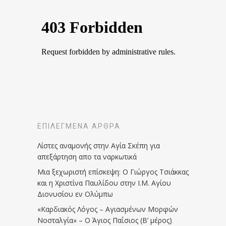
ΕΠΙΛΕΓΜΈΝΑ ΆΡΘΡΑ
Λίστες αναμονής στην Αγία Σκέπη για
απεξάρτηση απο τα ναρκωτικά
Μια ξεχωριστή επίσκεψη: Ο Γιώργος Τσιάκκας
και η Χριστίνα Παυλίδου στην Ι.Μ. Αγίου
Διονυσίου εν Ολύμπω
«Καρδιακός Λόγος – Αγιασμένων Μορφών
Νοσταλγία» – Ο Άγιος Παΐσιος (Β’ μέρος)