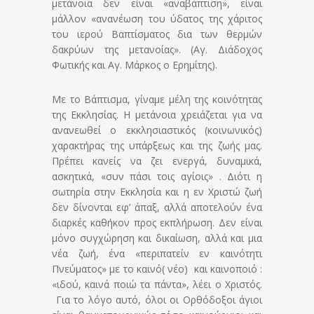
μετάνοια δεν είναι «αναβάπτιση», είναι
μάλλον «ανανέωση του ύδατος της χάριτος
του ιερού Βαπτίσματος δια των θερμών
δακρύων της μετανοίας». (Αγ. Διάδοχος
Φωτικής και Αγ. Μάρκος ο Ερημίτης).
Με το Βάπτισμα, γίναμε μέλη της κοινότητας
της Εκκλησίας. Η μετάνοια χρειάζεται για να
ανανεωθεί ο εκκλησιαστικός (κοινωνικός)
χαρακτήρας της υπάρξεως και της ζωής μας.
Πρέπει κανείς να ζει ενεργά, δυναμικά,
ασκητικά, «συν πάσι τοις αγίοις» . Διότι η
σωτηρία στην Εκκλησία και η εν Χριστώ ζωή
δεν δίνονται εφ’ άπαξ, αλλά αποτελούν ένα
διαρκές καθήκον προς εκπλήρωση. Δεν είναι
μόνο συγχώρηση και δικαίωση, αλλά και μια
νέα ζωή, ένα «περιπατείν εν καινότητι
Πνεύματος» με το καινό( νέο) και καινοποιό :
«ιδού, καινά ποιώ τα πάντα», λέει ο Χριστός.
Για το λόγο αυτό, όλοι οι Ορθόδοξοι άγιοι