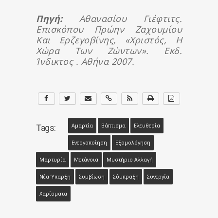
Πηγή:
Αθανασίου Γιέφτιτς.
Επισκόπου Πρώην Ζαχουμίου
Και Ερζεγοβίνης, «Χριστός, Η
Χώρα Των Ζώντων». Εκδ.
Ίνδικτος . Αθήνα 2007.
Αμαρτία
Βάπτισμα
Ελευθερία
Tags:
Ενεργοποίηση
Εξομολόγηση
Μαρτυρία
Μετάνοια
Μυστήριο Αλλαγή
Νέα Ύπαρξη
Συμβίωση
Σύμπραξη
Συνεργία
Χαρίσματα