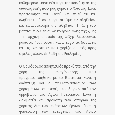
καθημερινά μαρτυρία περί της καινότητας της
αιώνιας ζωής που μας χάρισε ο Χριστός. Είναι
προσκύνηση του Θεού «εν πνεύματι και
αληθεία» όταν «περιπατούμε εν αληθεία»,
και εφαρμόζουμε την αλήθεια. Η ζωή του
βαπτισμένου είναι λειτουργία όλης της ζωής
– η αρχική σημασία της λέξης λειτουργία,
μάλιστα, ήταν τούτη: κάνω έργο τις δυνάμεις
και τις ικανότητες που χαρίζει ο Θεός προς
όφελος όλων, δηλαδή της Εκκλησίας.
Ο Ορθόδοξος ασκητισμός προκύπτει από την
χάρη της αναγέννησης που
πραγματοποιήθηκε με το Βάπτισμα. Είναι η
ανάπτυξη και ο πολλαπλασιασμός των
χαρισμάτων του Θεού, των δώρων από τον
αρραβώνα του Αγίου Πνεύματος. Είναι η
δοκιμασία και προκοπή των σπόρων της
χάριτος δια των ενάρετων έργων. Είναι η
φανέρωση των ενεργειών του Αγίου