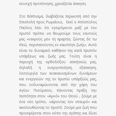
συνεχή προπόνηση, χρειάζεται άσκηση.
Στο Βάπτισμα, διαβάζεται περικοπή από την
Επιστολή προς Ρωμαίους. Εκεί ο Απόστολος
Παύλος λέει ότι εγειρόμενοι μαζί με τον
Χριστό πρέπει να θεωρούμε τους εαυτούς
μας «νεκρούς μεν τη αμαρτία, ζώντας δε τω
Θεώ, περιπατούντες εv καινότητι ζωής». Αυτό
είναι το δυναμικό καθήκον της κατά Χριστόν
υπάρξεως και ζωής μας. Τούτη είναι η
περιοχή της ορθοδόξου ασκήσεώς μας,
δηλαδή η ενεργοποίηση, εξάσκηση,
λειτουργία των ανακαινισμένων δυνάμεων
και ενεργειών της εν Χριστώ υπάρξεώς μας,
που ενδυναμώνονται από την χάρη του
Αγίου Πνεύματος. Κάνοντας πράξη την
πιστότητα στον «Αμνό» του Θεού , ζούμε με
ένα νέο τρόπο, «αίροντας τον σταυρό» και
ακολουθώντας το Χριστό. Ζούμε μια ζωή που
προσφέρεται στον κόπο της αγάπης και δίνει