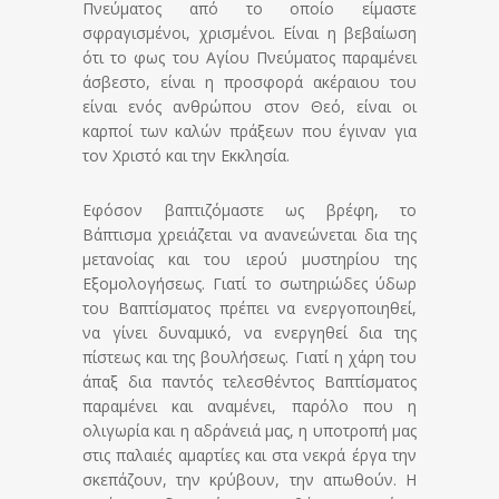
Πνεύματος από το οποίο είμαστε
σφραγισμένοι, χρισμένοι. Είναι η βεβαίωση
ότι το φως του Αγίου Πνεύματος παραμένει
άσβεστο, είναι η προσφορά ακέραιου του
είναι ενός ανθρώπου στον Θεό, είναι οι
καρποί των καλών πράξεων που έγιναν για
τον Χριστό και την Εκκλησία.
Εφόσον βαπτιζόμαστε ως βρέφη, το
Βάπτισμα χρειάζεται να ανανεώνεται δια της
μετανοίας και του ιερού μυστηρίου της
Εξομολογήσεως. Γιατί το σωτηριώδες ύδωρ
του Βαπτίσματος πρέπει να ενεργοποιηθεί,
να γίνει δυναμικό, να ενεργηθεί δια της
πίστεως και της βουλήσεως. Γιατί η χάρη του
άπαξ δια παντός τελεσθέντος Βαπτίσματος
παραμένει και αναμένει, παρόλο που η
ολιγωρία και η αδράνειά μας, η υποτροπή μας
στις παλαιές αμαρτίες και στα νεκρά έργα την
σκεπάζουν, την κρύβουν, την απωθούν. Η