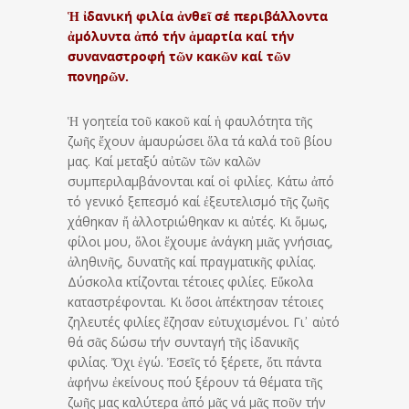
Ἡ ἰδανική φιλία ἀνθεῖ σέ περιβάλλοντα
ἀμόλυντα ἀπό τήν ἁμαρτία καί τήν
συναναστροφή τῶν κακῶν καί τῶν
πονηρῶν.
Ἡ γοητεία τοῦ κακοῦ καί ἡ φαυλότητα τῆς
ζωῆς ἔχουν ἀμαυρώσει ὅλα τά καλά τοῦ βίου
μας. Καί μεταξύ αὐτῶν τῶν καλῶν
συμπεριλαμβάνονται καί οἱ φιλίες. Κάτω ἀπό
τό γενικό ξεπεσμό καί ἐξευτελισμό τῆς ζωῆς
χάθηκαν ἤ ἀλλοτριώθηκαν κι αὐτές. Κι ὅμως,
φίλοι μου, ὅλοι ἔχουμε ἀνάγκη μιᾶς γνήσιας,
ἀληθινῆς, δυνατῆς καί πραγματικῆς φιλίας.
Δύσκολα κτίζονται τέτοιες φιλίες. Εὔκολα
καταστρέφονται. Κι ὅσοι ἀπέκτησαν τέτοιες
ζηλευτές φιλίες ἔζησαν εὐτυχισμένοι. Γι᾽ αὐτό
θά σᾶς δώσω τήν συνταγή τῆς ἰδανικῆς
φιλίας. Ὄχι ἐγώ. Ἐσεῖς τό ξέρετε, ὅτι πάντα
ἀφήνω ἐκείνους πού ξέρουν τά θέματα τῆς
ζωῆς μας καλύτερα ἀπό μᾶς νά μᾶς ποῦν τήν