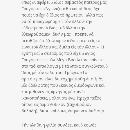
ὅπως ἀναφέρει ὁ ἴδιος σεβαστός πατέρας μας
Γρηγόριος: «Ἀγωνιζόμεθα καί οἱ δυό, ὄχι
ποιός νά ἔχῃ ὁ ἴδιος τό πρωτεῖον, ἀλλά πῶς
νά τό παραχωρήσῃ εἰς τόν ἄλλον· τήν
εὐδοκίμησιν ὁ ἕνας τοῦ ἄλλου τήν
ἐθεωρούσαμεν ἰδικήν μας… πρέπει νά
πεισθῆτε ὅτι ἐζούσαμεν ὁ ἕνας μέσα εἰς τό
εἶναι τοῦ ἄλλου καί δίπλα εἰς τόν ἄλλον». Ἡ
ἀγάπη καί ὁ σεβασμός πού εἶχε ὁ ἅγιος
Γρηγόριος εἰς τόν Μέγα Βασίλειον φαίνεται
στά πιό κάτω λόγια μέ τά ὁποῖα συγκρίνεται ὁ
ἴδιος μέ τόν φίλο του. Γράφει: «Τό
ὡραιότερον εἶναι ὅτι ἐσχηματίσθη ἀπό ἐμᾶς
μία ἀδελφότης πού ἐκεῖνος διεμόρφωνε καί
κατηύθυνεν ὡς ἀρχηγός μέ κοινές
ἱκανοποήσεις, μολονότι ἐγώ ἔτρεχα πεζός
δίπλα εἰς ἅρμα Λυδικόν (ταχυδρόμον
δηλαδή), ὅπου καί ὅπως ἐπήγαινεν ἑκεῖνος».
Τήν ἀληθινή φιλία συνδέει καί ὁ κοινός