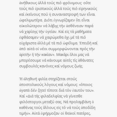
ἀνήθικους ἀλλά τούς πιό φρόνιμους· οὔτε
τούς πιό ἐριστικούς ἀλλά τούς πιό εἰρηνικούς
καί ἐκείνους πού ἡ συναναστροφή των εἶναι
ὠφελιμωτέρα. Διότι ἐγνωρίζαμεν ὅτι εἶναι
εὐκολώτερον νά λάβῃς τήν ἀσθένειαν παρά
νά χαρίσῃς τήν ὑγείαν. Καί εἰς τά μαθήματα
ἐφθάσαμεν νά χαιρώμεθα ὄχι μέ τά πιό
εὐχάριστα ἀλλά μέ τά πιό ὠφέλιμα. Ἐπειδή καί
ἀπό αὐτά οἱ νέοι συμμορφώνονται πρός τήν
ἀρετήν ἤ τήν κακίαν». Μακάρι ὅλοι μας νά
μπορέσουμε νά κάνουμε αὐτές τίς ἀθάνατες
συμβουλές κανόνες καί νόμους ζωῆς.
Ἡ ἀληθινή φιλία στηρίζεται στούς
ἀποστολικούς λόγους καί νόμους: «ὅποιος
ἀγαπᾶ δέν ζητεῖ τίποτε διά τόν ἑαυτόν του».
Καί «Διά τῆς φιλαδελφίας νά γίνεσθε
φιλόστοργοι μεταξύ σας. Νά προλαμβάνη ὁ
καθένας τούς ἄλλους εἰς τό νά τούς ἀποδίδη
τιμήν». Αὐτά ἐφήρμοζαν οἱ θεϊκοί πατέρες,