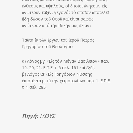
ἐνθέους καί ὑψηλούς, οἱ ὁποῖοι ἀνήκουν εἰς
ἀνωτέραν τάξιν, γεγονός τό ὁποῖον ἀποτελεῖ
ἤδη δῶρον τοῦ Θεοῦ καί εἶναι σαφῶς
ἀνώτερον ἀπό τήν ἰδικήν μας ἀξίαν».
Ταῦτα ἐκ τῶν ἔργων τοῦ ἱεροῦ Πατρός
Γρηγορίου τοῦ Θεολόγου:
α) Λόγος μγ’ «Εἰς τόν Μέγαν Βασίλειον» παρ.
19, 20, 21. Ε.Π.Ε. τ. 6 σελ. 161 καί ἑξῆς.
β) Λόγος ια’ «Εἰς Γρηγόριον Νύσσης
ἐπιστάντα μετά τήν χειροτονίαν» παρ. 1. Ε.Π.Ε.
τ. 1 σελ. 285.
Πηγή:
ΙΧΘΥΣ