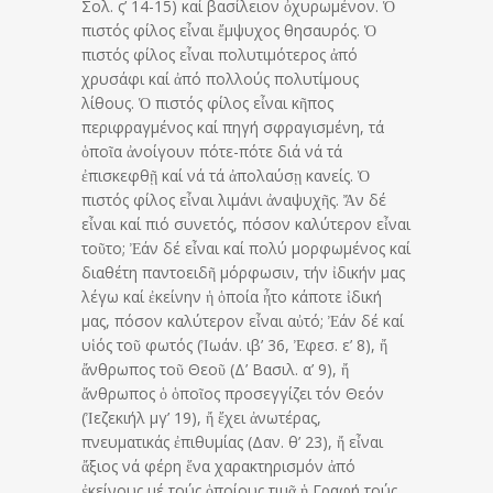
Σολ. ς’ 14-15) καί βασίλειον ὀχυρωμένον. Ὁ
πιστός φίλος εἶναι ἔμψυχος θησαυρός. Ὁ
πιστός φίλος εἶναι πολυτιμότερος ἀπό
χρυσάφι καί ἀπό πολλούς πολυτίμους
λίθους. Ὁ πιστός φίλος εἶναι κῆπος
περιφραγμένος καί πηγή σφραγισμένη, τά
ὁποῖα ἀνοίγουν πότε-πότε διά νά τά
ἐπισκεφθῇ καί νά τά ἀπολαύσῃ κανείς. Ὁ
πιστός φίλος εἶναι λιμάνι ἀναψυχῆς. Ἄν δέ
εἶναι καί πιό συνετός, πόσον καλύτερον εἶναι
τοῦτο; Ἐάν δέ εἶναι καί πολύ μορφωμένος καί
διαθέτη παντοειδῆ μόρφωσιν, τήν ἰδικήν μας
λέγω καί ἐκείνην ἡ ὁποία ἦτο κάποτε ἰδική
μας, πόσον καλύτερον εἶναι αὐτό; Ἐάν δέ καί
υἱός τοῦ φωτός (Ἰωάν. ιβ’ 36, Ἐφεσ. ε’ 8), ἤ
ἄνθρωπος τοῦ Θεοῦ (Δ’ Βασιλ. α’ 9), ἤ
ἄνθρωπος ὁ ὁποῖος προσεγγίζει τόν Θεόν
(Ἰεζεκιήλ μγ’ 19), ἤ ἔχει ἀνωτέρας,
πνευματικάς ἐπιθυμίας (Δαν. θ’ 23), ἤ εἶναι
ἄξιος νά φέρη ἕνα χαρακτηρισμόν ἀπό
ἐκείνους μέ τούς ὁποίους τιμᾶ ἡ Γραφή τούς