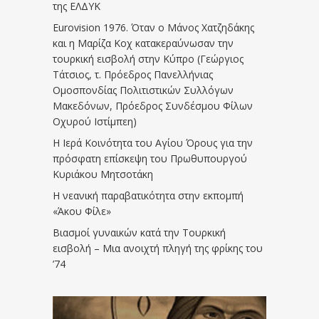
της ΕΛΔΥΚ
Eurovision 1976. Όταν ο Μάνος Χατζηδάκης
και η Μαρίζα Κοχ κατακεραύνωσαν την
τουρκική εισβολή στην Κύπρο (Γεώργιος
Τάτσιος, τ. Πρόεδρος Πανελλήνιας
Ομοσπονδίας Πολιτιστικών Συλλόγων
Μακεδόνων, Πρόεδρος Συνδέσμου Φίλων
Οχυρού Ιστίμπεη)
Η Ιερά Κοινότητα του Αγίου Όρους για την
πρόσφατη επίσκεψη του Πρωθυπουργού
Κυριάκου Μητσοτάκη
Η νεανική παραβατικότητα στην εκπομπή
«Άκου Φίλε»
Βιασμοί γυναικών κατά την Τουρκική
εισβολή – Μια ανοιχτή πληγή της φρίκης του
’74