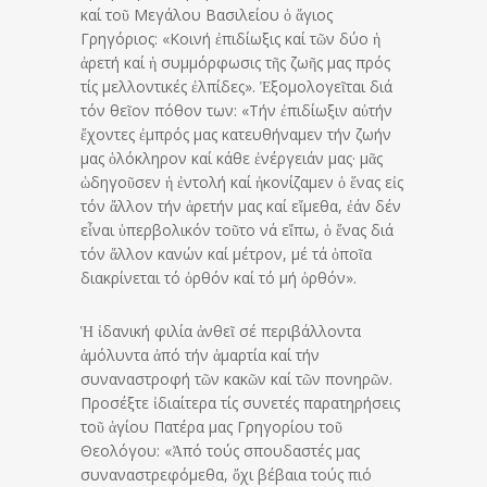
καί τοῦ Μεγάλου Βασιλείου ὁ ἅγιος
Γρηγόριος: «Κοινή ἐπιδίωξις καί τῶν δύο ἡ
ἀρετή καί ἡ συμμόρφωσις τῆς ζωῆς μας πρός
τίς μελλοντικές ἐλπίδες». Ἐξομολογεῖται διά
τόν θεῖον πόθον των: «Τήν ἐπιδίωξιν αὐτήν
ἔχοντες ἐμπρός μας κατευθήναμεν τήν ζωήν
μας ὁλόκληρον καί κάθε ἐνέργειάν μας· μᾶς
ὡδηγοῦσεν ἡ ἐντολή καί ἠκονίζαμεν ὁ ἕνας εἰς
τόν ἄλλον τήν ἀρετήν μας καί εἴμεθα, ἐάν δέν
εἶναι ὑπερβολικόν τοῦτο νά εἴπω, ὁ ἕνας διά
τόν ἄλλον κανών καί μέτρον, μέ τά ὁποῖα
διακρίνεται τό ὀρθόν καί τό μή ὀρθόν».
Ἡ ἰδανική φιλία ἀνθεῖ σέ περιβάλλοντα
ἀμόλυντα ἀπό τήν ἁμαρτία καί τήν
συναναστροφή τῶν κακῶν καί τῶν πονηρῶν.
Προσέξτε ἰδιαίτερα τίς συνετές παρατηρήσεις
τοῦ ἁγίου Πατέρα μας Γρηγορίου τοῦ
Θεολόγου: «Ἀπό τούς σπουδαστές μας
συναναστρεφόμεθα, ὄχι βέβαια τούς πιό