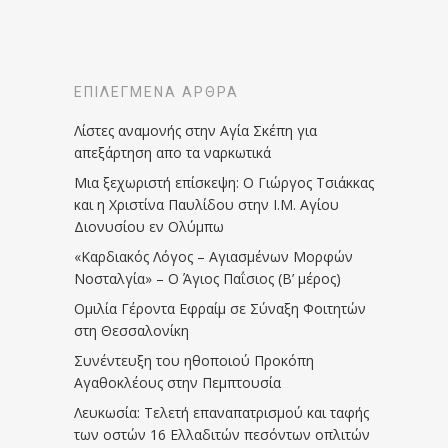
ΕΠΙΛΕΓΜΈΝΑ ΆΡΘΡΑ
Λίστες αναμονής στην Αγία Σκέπη για
απεξάρτηση απο τα ναρκωτικά
Μια ξεχωριστή επίσκεψη: Ο Γιώργος Τσιάκκας
και η Χριστίνα Παυλίδου στην Ι.Μ. Αγίου
Διονυσίου εν Ολύμπω
«Καρδιακός Λόγος – Αγιασμένων Μορφών
Νοσταλγία» – Ο Άγιος Παΐσιος (Β’ μέρος)
Ομιλία Γέροντα Εφραίμ σε Σύναξη Φοιτητών
στη Θεσσαλονίκη
Συνέντευξη του ηθοποιού Προκόπη
Αγαθοκλέους στην Πεμπτουσία
Λευκωσία: Τελετή επαναπατρισμού και ταφής
των οστών 16 Ελλαδιτών πεσόντων οπλιτών