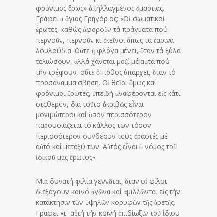
φρόνιμος ἔρως» ἀπηλλαγμένος ἁμαρτίας.
Γράφει ὁ ἅγιος Γρηγόριος: «Οἱ σωματικοί
ἔρωτες, καθώς ἀφοροῦν τά πράγματα πού
περνοῦν, περνοῦν κι ἐκεῖνοι ὅπως τά ἐαρινά
λουλούδια. Οὔτε ἡ φλόγα μένει, ὅταν τά ξύλα
τελιώσουν, ἀλλά χάνεται μαζί μέ αὐτά πού
τήν τρέφουν, οὔτε ὁ πόθος ὑπάρχει, ὅταν τό
προσάναμμα σβήση. Οἱ θεῖοι ὅμως καί
φρόνιμοι ἔρωτες, ἐπειδή ἀναφέρονται εἰς κάτι
σταθερόν, διά τοῦτο ἀκριβῶς εἶναι
μονιμώτεροι καί ὅσον περισσότερον
παρουσιάζεται τό κάλλος των τόσον
περισσότερον συνδέουν τούς ἐραστές μέ
αὐτό καί μεταξύ των. Αὐτός εἶναι ὁ νόμος τοῦ
ἰδικοῦ μας ἔρωτος».
Μιά δυνατή φιλία γεννᾶται, ὅταν οἱ φίλοι
διεξάγουν κοινό ἀγῶνα καί ἁμιλλῶνται εἰς τήν
κατάκτησιν τῶν ὑψηλῶν κορυφῶν τῆς ἀρετῆς.
Γράφει γι᾽ αὐτή τήν κοινή ἐπιδίωξιν τοῦ ἰδίου