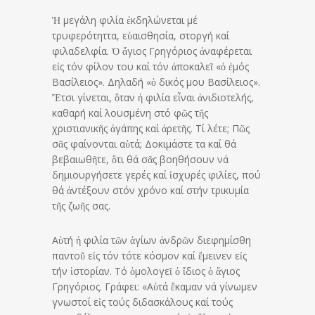
Ἡ μεγάλη φιλία ἐκδηλώνεται μέ
τρυφερότηττα, εὐαισθησία, στοργή καί
φιλαδελφία. Ὁ ἅγιος Γρηγόριος ἀναφέρεται
εἰς τόν φίλον του καί τόν ἀποκαλεῖ «ὁ ἐμός
Βασίλειος». Δηλαδή «ὁ δικός μου Βασίλειος».
Ἔτσι γίνεται, ὅταν ἡ φιλία εἶναι ἀνιδιοτελής,
καθαρή καί λουσμένη στό φῶς τῆς
χριστιανικῆς ἀγάπης καί ἀρετῆς. Τί λέτε; Πῶς
σᾶς φαίνονται αὐτά; Δοκιμάστε τα καί θά
βεβαιωθῆτε, ὅτι θά σᾶς βοηθήσουν νά
δημιουργήσετε γερές καί ἰσχυρές φιλίες, πού
θά ἀντέξουν στόν χρόνο καί στήν τρικυμία
τῆς ζωῆς σας.
Αὐτή ἡ φιλία τῶν ἁγίων ἀνδρῶν διεφημίσθη
παντοῦ εἰς τόν τότε κόσμον καί ἔμεινεν εἰς
τήν ἱστορίαν. Τό ὁμολογεῖ ὁ ἴδιος ὁ ἅγιος
Γρηγόριος. Γράφει: «Αὐτά ἔκαμαν νά γίνωμεν
γνωστοί εἰς τούς διδασκάλους καί τούς