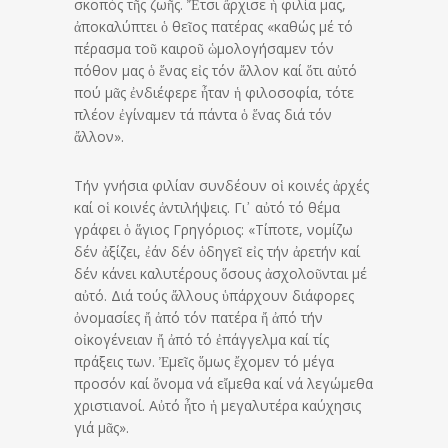
σκοπός τῆς ζωῆς. Ἔτσι ἄρχισε ἡ φιλία μας,
ἀποκαλύπτει ὁ θεῖος πατέρας «καθώς μέ τό
πέρασμα τοῦ καιροῦ ὡμολογήσαμεν τόν
πόθον μας ὁ ἕνας εἰς τόν ἄλλον καί ὅτι αὐτό
πού μᾶς ἐνδιέφερε ἦταν ἡ φιλοσοφία, τότε
πλέον ἐγίναμεν τά πάντα ὁ ἕνας διά τόν
ἄλλον».
Τήν γνήσια φιλίαν συνδέουν οἱ κοινές ἀρχές
καί οἱ κοινές ἀντιλήψεις. Γι᾽ αὐτό τό θέμα
γράφει ὁ ἅγιος Γρηγόριος: «Τίποτε, νομίζω
δέν ἀξίζει, ἐάν δέν ὁδηγεῖ εἰς τήν ἀρετήν καί
δέν κάνει καλυτέρους ὅσους ἀσχολοῦνται μέ
αὐτό. Διά τούς ἄλλους ὑπάρχουν διάφορες
ὀνομασίες ἤ ἀπό τόν πατέρα ἤ ἀπό τήν
οἰκογένειαν ἤ ἀπό τό ἐπάγγελμα καί τίς
πράξεις των. Ἐμεῖς ὅμως ἔχομεν τό μέγα
προσόν καί ὄνομα νά εἴμεθα καί νά λεγώμεθα
χριστιανοί. Αὐτό ἦτο ἡ μεγαλυτέρα καύχησις
γιά μᾶς».