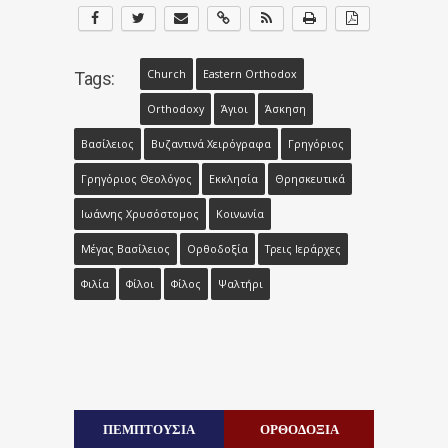
Church
Eastern Orthodox
Tags:
Orthodoxy
Άγιοι
Άσκηση
Βασίλειος
Βυζαντινά Χειρόγραφα
Γρηγόριος
Γρηγόριος Θεολόγος
Εκκλησία
Θρησκευτικά
Ιωάννης Χρυσόστομος
Κοινωνία
Μέγας Βασίλειος
Ορθοδοξία
Τρεις Ιεράρχες
Φιλία
Φίλοι
Φίλος
Ψαλτήρι
ΠΕΜΠΤΟΥΣΙΑ
ΟΡΘΟΔΟΞΙΑ