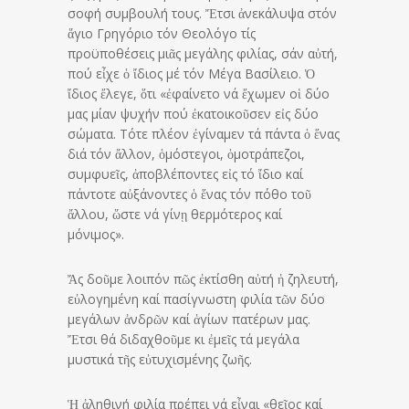
σοφή συμβουλή τους. Ἔτσι ἀνεκάλυψα στόν
ἅγιο Γρηγόριο τόν Θεολόγο τίς
προϋποθέσεις μιᾶς μεγάλης φιλίας, σάν αὐτή,
πού εἶχε ὁ ἴδιος μέ τόν Μέγα Βασίλειο. Ὁ
ἴδιος ἔλεγε, ὅτι «ἐφαίνετο νά ἔχωμεν οἱ δύο
μας μίαν ψυχήν πού ἐκατοικοῦσεν εἰς δύο
σώματα. Τότε πλέον ἐγίναμεν τά πάντα ὁ ἕνας
διά τόν ἄλλον, ὁμόστεγοι, ὁμοτράπεζοι,
συμφυεῖς, ἀποβλέποντες εἰς τό ἴδιο καί
πάντοτε αὐξάνοντες ὁ ἕνας τόν πόθο τοῦ
ἄλλου, ὥστε νά γίνῃ θερμότερος καί
μόνιμος».
Ἄς δοῦμε λοιπόν πῶς ἐκτίσθη αὐτή ἡ ζηλευτή,
εὐλογημένη καί πασίγνωστη φιλία τῶν δύο
μεγάλων ἀνδρῶν καί ἁγίων πατέρων μας.
Ἔτσι θά διδαχθοῦμε κι ἐμεῖς τά μεγάλα
μυστικά τῆς εὐτυχισμένης ζωῆς.
Ἡ ἀληθινή φιλία πρέπει νά εἶναι «θεῖος καί