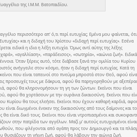
υαγγέλιο της Ι.Μ.Μ. Βατοπαιδίου.
υαγγέλιο περισσότερο απ’ ό,τι περί ευτυχίας; Εμένα μου φαίνεται, ότι
υτυχίας» και η διδαχή του Χρίστου «διδαχή περί ευτυχίας». Εσένα
ται ειδικά η ιδια η λέξη ευτυχία. Όμως αντί αύτης της λέξης
χαρά», «αγαλλίαση», «παράδεισος», «σωτηρία», «αιώνια ζωή». Ειδικά
έννοια. Όταν ξέρεις αυτό, τότε διάβασε ξανά την ομιλία του Κυρίου
ιστός ανήγγειλε στον κόσμο, ήταν η διδαχή περί ευτυχίας. Κατά τη
εκείνοι που είναι ταπεινοί στο πνεύμα μπροστά στον Θεό, αφού είνα
 τις προσευχές τους με δάκρυα, αφού θα παρηγορηθούν με αξεπέρα
ρνιά, αφού θα κληρονομήσουν τη γη των ζώντων. Εκείνοι που είναι
ού, αφού θα χορτάσουν με την ουράνια δικαιοσύνη. Εκείνοι που είν
 του Κυρίου θα τους ελεήσει. Εκείνοι που έχουν καθαρή καρδιά, αφο
ου είναι διωγμένοι ένεκεν της δικαιοσύνης από τους δαίμονες και τ
 θα είναι δικό τους. Εκείνοι που είναι ντροπιασμένοι και συκοφαντ
άζουν στην πατρίδα των αγγέλων. Μαζί μ’ αυτούς ευτυχισμένοι είναι
ωθούν, που φλέγονται από αγάπη προς τον Δημιουργό και τα πλάσ
 θυσιάζουν τη γήινη ζωή, αφού θα λάβουν την αιώνια ζωή.