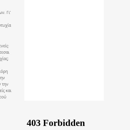
ν. Γι’
υτυχία
νείς·
τεσαι
χίας;
κόρη
την
ν την
ίς και
Θεού