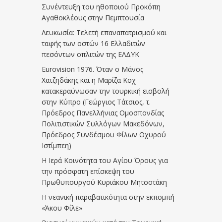
Συνέντευξη του ηθοποιού Προκόπη
Αγαθοκλέους στην Πεμπτουσία
Λευκωσία: Τελετή επαναπατρισμού και
ταφής των οστών 16 Ελλαδιτών
πεσόντων οπλιτών της ΕΛΔΥΚ
Eurovision 1976. Όταν ο Μάνος
Χατζηδάκης και η Μαρίζα Κοχ
κατακεραύνωσαν την τουρκική εισβολή
στην Κύπρο (Γεώργιος Τάτσιος, τ.
Πρόεδρος Πανελλήνιας Ομοσπονδίας
Πολιτιστικών Συλλόγων Μακεδόνων,
Πρόεδρος Συνδέσμου Φίλων Οχυρού
Ιστίμπεη)
Η Ιερά Κοινότητα του Αγίου Όρους για
την πρόσφατη επίσκεψη του
Πρωθυπουργού Κυριάκου Μητσοτάκη
Η νεανική παραβατικότητα στην εκπομπή
«Άκου Φίλε»