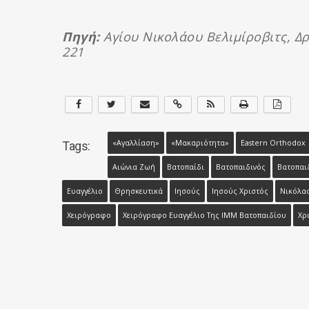
Πηγή:
Αγίου Νικολάου Βελιμίροβιτς, Δρό
221
«αγαλλίαση»
«μακαριότητα»
Eastern Orthodox
Tags:
Αιώνια Ζωή
Βατοπαίδι
Βατοπαιδινός
Βατοπαι
Ευαγγέλιο
Θρησκευτικά
Ιησούς
Ιησούς Χριστός
Νικόλαο
Χειρόγραφο
Χειρόγραφο Ευαγγέλιο Της ΙΜΜ Βατοπαιδίου
Χρ