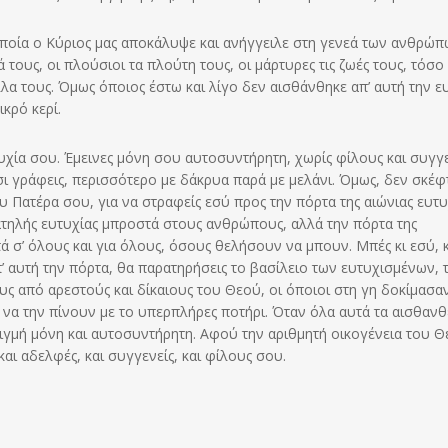
 οποία ο Κύριος μας αποκάλυψε και ανήγγειλε στη γενεά των ανθρώπω
 τους, οι πλούσιοι τα πλούτη τους, οι μάρτυρες τις ζωές τους, τόσο
 τους. Όμως όποιος έστω και λίγο δεν αισθάνθηκε απ’ αυτή την ε
ικρό κερί.
χία σου. Έμεινες μόνη σου αυτοσυντήρητη, χωρίς φίλους και συγγε
Έτσι γράφεις, περισσότερο με δάκρυα παρά με μελάνι. Όμως, δεν σκέφ
υ Πατέρα σου, για να στραφείς εσύ προς την πόρτα της αιώνιας ευτυ
ατηλής ευτυχίας μπροστά στους ανθρώπους, αλλά την πόρτα της
ά σ’ όλους και για όλους, όσους θελήσουν να μπουν. Μπές κι εσύ, 
π’ αυτή την πόρτα, θα παρατηρήσεις το βασίλειο των ευτυχισμένων, 
ς από αρεστούς και δίκαιους του Θεού, οι όποιοι στη γη δοκίμασα
να την πίνουν με το υπερπλήρες ποτήρι. Όταν όλα αυτά τα αισθανθε
 στιγμή μόνη και αυτοσυντήρητη. Αφού την αριθμητή οικογένεια του 
ι αδελφές, και συγγενείς, και φίλους σου.