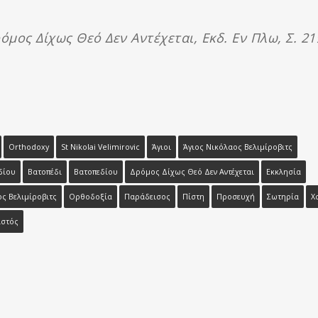
μος Δίχως Θεό Δεν Αντέχεται, Εκδ. Εν Πλω, Σ. 21
Orthodoxy
St Nikolai Velimirovic
Άγιοι
Άγιος Νικόλαος Βελιμίροβιτς
δίου
Βατοπέδι
Βατοπεδίου
Δρόμος Δίχως Θεό Δεν Αντέχεται
Εκκλησία
ς Βελιμίροβιτς
Ορθοδοξία
Παράδεισος
Πίστη
Προσευχή
Σωτηρία
Χ
ιστός