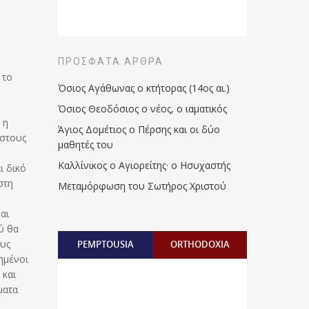
ΠΡΌΣΦΑΤΑ ΆΡΘΡΑ
 το
Όσιος Αγάθωνας ο κτήτορας (14ος αι.)
Όσιος Θεοδόσιος ο νέος, ο ιαματικός
 η
Άγιος Δομέτιος ο Πέρσης και οι δύο
 στους
μαθητές του
Καλλίνικος ο Αγιορείτης · ο Ησυχαστής
ι δικό
στη
Μεταμόρφωση του Σωτήρος Χριστού
αι
ύ θα
ους
PEMPTOUSIA
ORTHODOXIA
ημένοι
 και
ματα