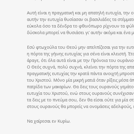
Αυτή είναι η πραγματική και μη απατηλή ευτυχία, την
αυτήν την ευτυχία θυσίασαν οι βασιλιάδες τα στέμματά
εύκολα όσο τα δένδρα το φθινόπωρο ρίχνουν τα φύλλα
δύσκολα μπορεί να θυσιάσει γι’ αυτήν ακόμα και ένα μ
Εσύ φτωχούλα του Θεού μην απελπίζεσαι για την ευτυ
η πόρτα της γήινης ευτυχίας για σένα είναι κλειστή. 
άραγε, ότι όλα αυτά είναι με την Πρόνοια του ουράνιο
Ο Θεός συχνά, πολύ συχνά, κλείνει την πόρτα της απ
πραγματικής ευτυχίας την κρατά πάντα ανοιχτή μπροστ
του Χριστού. Μόνο μία μικρή ματιά όταν ρίξεις μέσα ά
πατρίδα των μακαρίων. Θα δεις τους ουρανούς γεμάτου
ευτυχία του Χριστού, ενώ στους ουρανούς συνέχισαν 
τα δεις με το πνεύμα σου, δεν θα είσαι ούτε για μία
στους ουρανούς θα μπορείς να ονομάσεις αδελφούς, κα
Να χαίρεσαι εν Κυρίω.