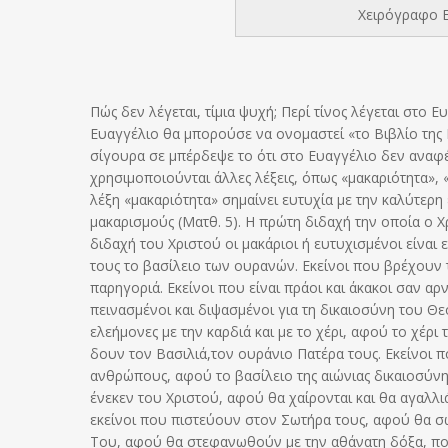
Χειρόγραφο Ε
Πώς δεν λέγεται, τίμια ψυχή; Περί τίνος λέγεται στο Ε
Ευαγγέλιο θα μπορούσε να ονομαστεί «το Βιβλίο της Ε
σίγουρα σε μπέρδεψε το ότι στο Ευαγγέλιο δεν αναφέρε
χρησιμοποιούνται άλλες λέξεις, όπως «μακαριότητα», «
λέξη «μακαριότητα» σημαίνει ευτυχία με την καλύτερη 
μακαρισμούς (Ματθ. 5). Η πρώτη διδαχή την οποία ο Χρ
διδαχή του Χριστού οι μακάριοι ή ευτυχισμένοι είναι 
τους το βασίλειο των ουρανών. Εκείνοι που βρέχουν
παρηγοριά. Εκείνοι που είναι πράοι και άκακοι σαν α
πεινασμένοι και διψασμένοι για τη δικαιοσύνη του Θε
ελεήμονες με την καρδιά και με το χέρι, αφού το χέρι
δουν τον Βασιλιά,τον ουράνιο Πατέρα τους. Εκείνοι π
ανθρώπους, αφού το βασίλειο της αιώνιας δικαιοσύνης
ένεκεν του Χριστού, αφού θα χαίρονται και θα αγαλλι
εκείνοι που πιστεύουν στον Σωτήρα τους, αφού θα σ
Του, αφού θα στεφανωθούν με την αθάνατη δόξα, που