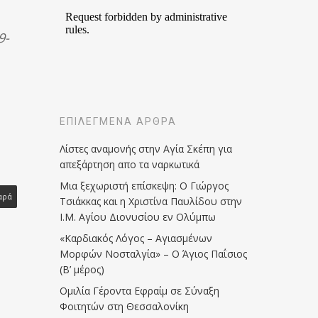
9-
ΕΠΙΛΕΓΜΈΝΑ ΆΡΘΡΑ
Λίστες αναμονής στην Αγία Σκέπη για
απεξάρτηση απο τα ναρκωτικά
Μια ξεχωριστή επίσκεψη: Ο Γιώργος
αρά
Τσιάκκας και η Χριστίνα Παυλίδου στην
Ι.Μ. Αγίου Διονυσίου εν Ολύμπω
«Καρδιακός Λόγος – Αγιασμένων
Μορφών Νοσταλγία» – Ο Άγιος Παΐσιος
(Β’ μέρος)
Ομιλία Γέροντα Εφραίμ σε Σύναξη
Φοιτητών στη Θεσσαλονίκη