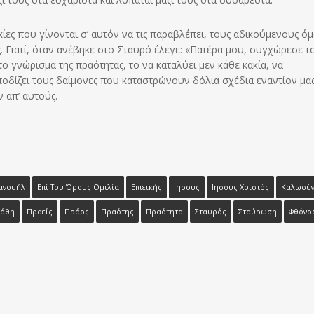
κίες που γίνονται σ’ αυτόν να τις παραβλέπει, τους αδικούμενους ό
ς. Γιατί, όταν ανέβηκε στο Σταυρό έλεγε: «Πατέρα μου, συγχώρεσε τ
ο γνώρισμα της πραότητας, το να καταλύει μεν κάθε κακία, να
ποδίζει τους δαίμονες που καταστρώνουν δόλια σχέδια εναντίον μας
 απ’ αυτούς.
ανουήλ
Επί Του Όρους Ομιλία
Επιεικής
Ιησούς
Ιησούς Χριστός
Καλωσύ
άθη
Πραείς
Πράος
Πραότης
Πραότητα
Σταυρός
Σταύρωση
Φθόνο