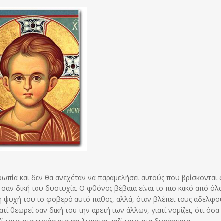
θρωπία και δεν θα ανεχόταν να παραμελήσει αυτούς που βρίσκονται 
 σαν δική του δυστυχία. Ο φθόνος βέβαια είναι το πιο κακό από όλ
τη ψυχή του το φοβερό αυτό πάθος, αλλά, όταν βλέπει τους αδελφο
ιατί θεωρεί σαν δική του την αρετή των άλλων, γιατί νομίζει, ότι όσ
αζί τους στα ευχάριστα και λυπάται μαζί τους στα δυσάρεστα.