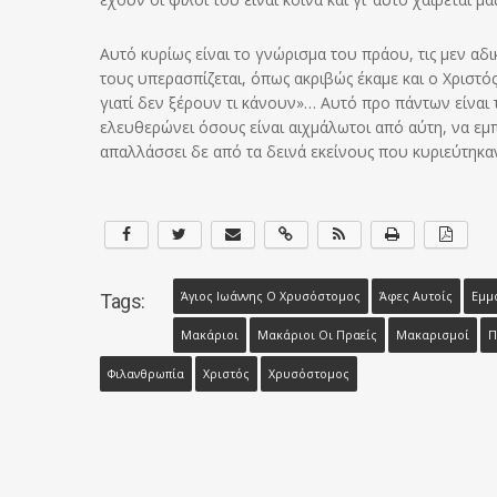
Αυτό κυρίως είναι το γνώρισμα του πράου, τις μεν αδι
τους υπερασπίζεται, όπως ακριβώς έκαμε και ο Χριστό
γιατί δεν ξέρουν τι κάνουν»… Αυτό προ πάντων είναι τ
ελευθερώνει όσους είναι αιχμάλωτοι από αύτη, να εμ
απαλλάσσει δε από τα δεινά εκείνους που κυριεύτηκαν
Άγιος Ιωάννης Ο Χρυσόστομος
Άφες Αυτοίς
Εμμ
Tags:
Μακάριοι
Μακάριοι Οι Πραείς
Μακαρισμοί
Π
Φιλανθρωπία
Χριστός
Χρυσόστομος