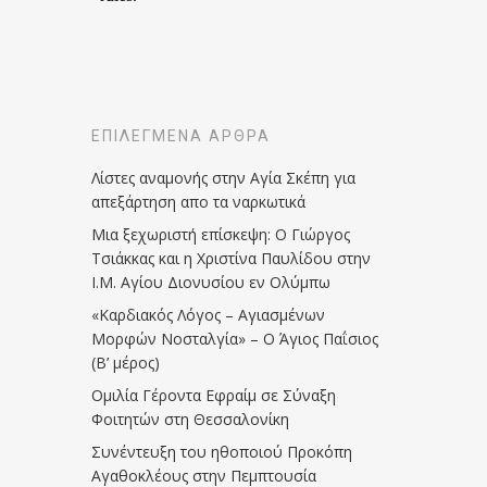
ΕΠΙΛΕΓΜΈΝΑ ΆΡΘΡΑ
Λίστες αναμονής στην Αγία Σκέπη για
απεξάρτηση απο τα ναρκωτικά
Μια ξεχωριστή επίσκεψη: Ο Γιώργος
Τσιάκκας και η Χριστίνα Παυλίδου στην
Ι.Μ. Αγίου Διονυσίου εν Ολύμπω
«Καρδιακός Λόγος – Αγιασμένων
Μορφών Νοσταλγία» – Ο Άγιος Παΐσιος
(Β’ μέρος)
Ομιλία Γέροντα Εφραίμ σε Σύναξη
Φοιτητών στη Θεσσαλονίκη
Συνέντευξη του ηθοποιού Προκόπη
Αγαθοκλέους στην Πεμπτουσία