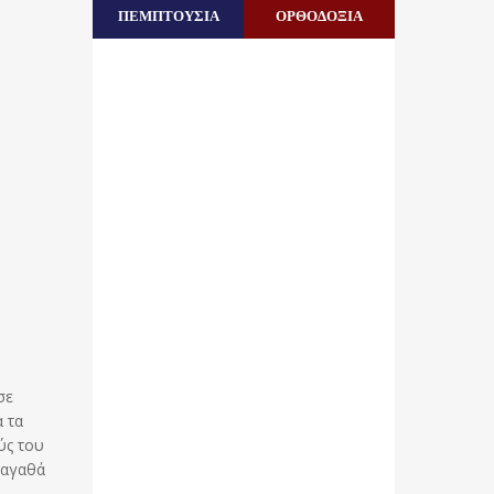
ΠΕΜΠΤΟΥΣΙΑ
ΟΡΘΟΔΟΞΙΑ
σε
α τα
ύς του
α αγαθά