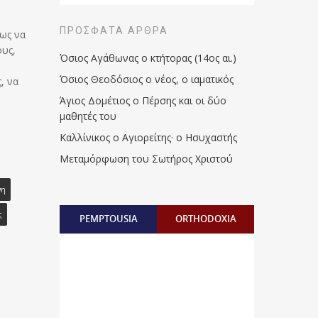
ΠΡΌΣΦΑΤΑ ΆΡΘΡΑ
μως να
ους,
Όσιος Αγάθωνας ο κτήτορας (14ος αι.)
Όσιος Θεοδόσιος ο νέος, ο ιαματικός
, να
Άγιος Δομέτιος ο Πέρσης και οι δύο
μαθητές του
Καλλίνικος ο Αγιορείτης · ο Ησυχαστής
Μεταμόρφωση του Σωτήρος Χριστού
νη
ς
PEMPTOUSIA
ORTHODOXIA