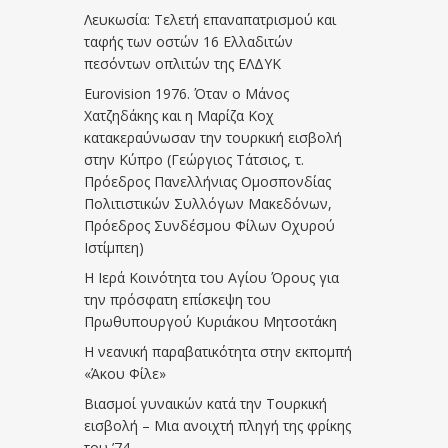
Λευκωσία: Τελετή επαναπατρισμού και
ταφής των οστών 16 Ελλαδιτών
πεσόντων οπλιτών της ΕΛΔΥΚ
Eurovision 1976. Όταν ο Μάνος
Χατζηδάκης και η Μαρίζα Κοχ
κατακεραύνωσαν την τουρκική εισβολή
στην Κύπρο (Γεώργιος Τάτσιος, τ.
Πρόεδρος Πανελλήνιας Ομοσπονδίας
Πολιτιστικών Συλλόγων Μακεδόνων,
Πρόεδρος Συνδέσμου Φίλων Οχυρού
Ιστίμπεη)
Η Ιερά Κοινότητα του Αγίου Όρους για
την πρόσφατη επίσκεψη του
Πρωθυπουργού Κυριάκου Μητσοτάκη
Η νεανική παραβατικότητα στην εκπομπή
«Άκου Φίλε»
Βιασμοί γυναικών κατά την Τουρκική
εισβολή – Μια ανοιχτή πληγή της φρίκης
του ’74