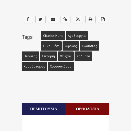
Charles Hunt
Αγαθοεργία
Tags:
Οικουμένη
Όφελος
Πλούσιος
Πλούτος
Στέρηση
Φτωχός
Χρήματα
Χρυσόστομος
Χρυσοστόμου
ΠΕΜΠΤΟΥΣΙΑ
ΟΡΘΟΔΟΞΙΑ