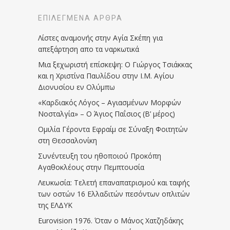
ΕΠΙΛΕΓΜΈΝΑ ΆΡΘΡΑ
Λίστες αναμονής στην Αγία Σκέπη για
απεξάρτηση απο τα ναρκωτικά
Μια ξεχωριστή επίσκεψη: Ο Γιώργος Τσιάκκας
και η Χριστίνα Παυλίδου στην Ι.Μ. Αγίου
Διονυσίου εν Ολύμπω
«Καρδιακός Λόγος – Αγιασμένων Μορφών
Νοσταλγία» – Ο Άγιος Παΐσιος (Β’ μέρος)
Ομιλία Γέροντα Εφραίμ σε Σύναξη Φοιτητών
στη Θεσσαλονίκη
Συνέντευξη του ηθοποιού Προκόπη
Αγαθοκλέους στην Πεμπτουσία
Λευκωσία: Τελετή επαναπατρισμού και ταφής
των οστών 16 Ελλαδιτών πεσόντων οπλιτών
της ΕΛΔΥΚ
Eurovision 1976. Όταν ο Μάνος Χατζηδάκης