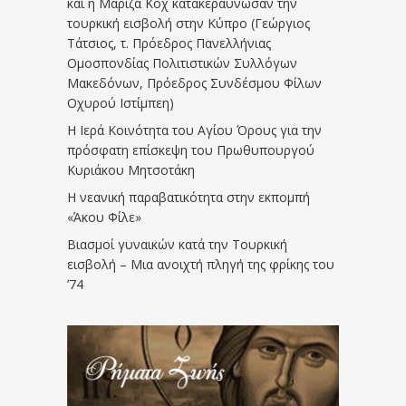
και η Μαρίζα Κοχ κατακεραύνωσαν την
τουρκική εισβολή στην Κύπρο (Γεώργιος
Τάτσιος, τ. Πρόεδρος Πανελλήνιας
Ομοσπονδίας Πολιτιστικών Συλλόγων
Μακεδόνων, Πρόεδρος Συνδέσμου Φίλων
Οχυρού Ιστίμπεη)
Η Ιερά Κοινότητα του Αγίου Όρους για την
πρόσφατη επίσκεψη του Πρωθυπουργού
Κυριάκου Μητσοτάκη
Η νεανική παραβατικότητα στην εκπομπή
«Άκου Φίλε»
Βιασμοί γυναικών κατά την Τουρκική
εισβολή – Μια ανοιχτή πληγή της φρίκης του
’74