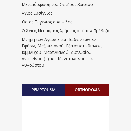
Μεταμόρφωση του Σωτήρος Χριστού
Άγιος Ευσίγνιος
Όσιος Ευγένιος ο Αιτωλός
Ο Άγιος Νεομάρτυς Χρήστος από την Πρέβεζα
Μνήμη των Aγίων επτά Παίδων των εν
Eφέσω, Mαξιμιλιανού, Eξακουστωδιανού,
Iαμβλίχου, Mαρτινιανού, Διονυσίου,
Aντωνίνου (1), και Kωνσταντίνου – 4
Αυγούστου
PEMPTOUSIA
ORTHODOXIA