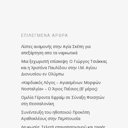
ΕΠΙΛΕΓΜΈΝΑ ΆΡΘΡΑ
Λίστες αναμονής στην Αγία Σκέπη για
απεξάρτηση απο τα ναρκωτικά
Μια ξεχωριστή επίσκεψη: Ο Γιώργος Τσιάκκας
και η Χριστίνα Παυλίδου στην Ι.Μ. Αγίου
Διονυσίου εν Ολύμπω
«Καρδιακός Λόγος – Αγιασμένων Μορφών
Νοσταλγία» – Ο Άγιος Παΐσιος (Β’ μέρος)
Ομιλία Γέροντα Εφραίμ σε Σύναξη Φοιτητών
στη Θεσσαλονίκη
Συνέντευξη του ηθοποιού Προκόπη
Αγαθοκλέους στην Πεμπτουσία
Λευκωσία: Τελετή επαναπατρισμού και ταφής