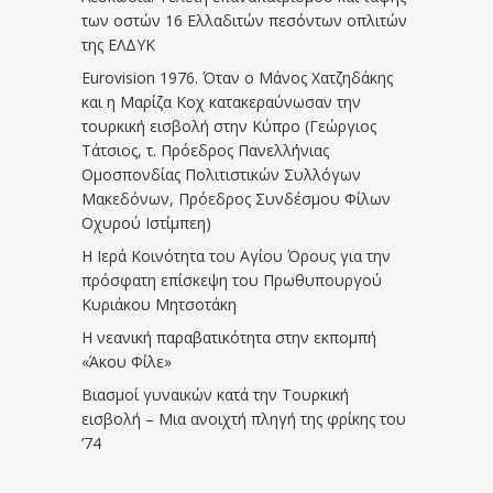
των οστών 16 Ελλαδιτών πεσόντων οπλιτών
της ΕΛΔΥΚ
Eurovision 1976. Όταν ο Μάνος Χατζηδάκης
και η Μαρίζα Κοχ κατακεραύνωσαν την
τουρκική εισβολή στην Κύπρο (Γεώργιος
Τάτσιος, τ. Πρόεδρος Πανελλήνιας
Ομοσπονδίας Πολιτιστικών Συλλόγων
Μακεδόνων, Πρόεδρος Συνδέσμου Φίλων
Οχυρού Ιστίμπεη)
Η Ιερά Κοινότητα του Αγίου Όρους για την
πρόσφατη επίσκεψη του Πρωθυπουργού
Κυριάκου Μητσοτάκη
Η νεανική παραβατικότητα στην εκπομπή
«Άκου Φίλε»
Βιασμοί γυναικών κατά την Τουρκική
εισβολή – Μια ανοιχτή πληγή της φρίκης του
’74