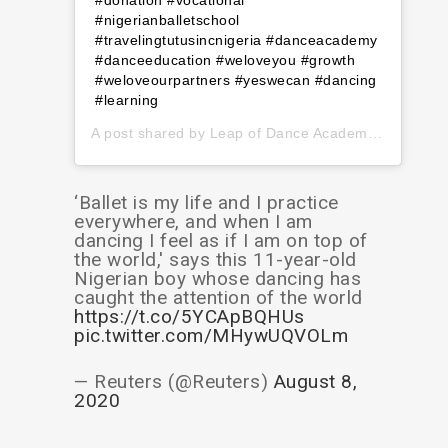
#nigerianballetschool
#travelingtutusincnigeria #danceacademy
#danceeducation #weloveyou #growth
#weloveourpartners #yeswecan #dancing
#learning
A post shared by
Leap of Dance Academy
(@leapof
‘Ballet is my life and I practice
everywhere, and when I am
dancing I feel as if I am on top of
the world,' says this 11-year-old
Nigerian boy whose dancing has
caught the attention of the world
https://t.co/5YCApBQHUs
pic.twitter.com/MHywUQVOLm
— Reuters (@Reuters)
August 8,
2020