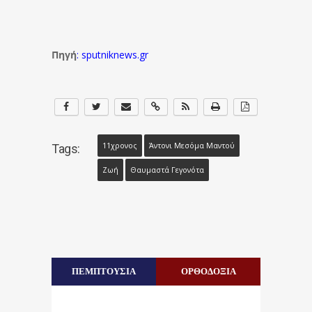
Πηγή
:
sputniknews.gr
11χρονος
Άντονι Μεσόμα Μαντού
Tags:
Ζωή
Θαυμαστά Γεγονότα
ΠΕΜΠΤΟΥΣΙΑ
ΟΡΘΟΔΟΞΙΑ