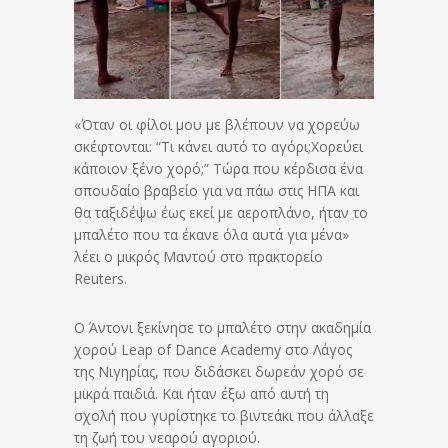
«Όταν οι φίλοι μου με βλέπουν να χορεύω
σκέφτονται: “Τι κάνει αυτό το αγόρι;Χορεύει
κάποιον ξένο χορό;” Τώρα που κέρδισα ένα
σπουδαίο βραβείο για να πάω στις ΗΠΑ και
θα ταξιδέψω έως εκεί με αεροπλάνο, ήταν το
μπαλέτο που τα έκανε όλα αυτά για μένα»
λέει ο μικρός Μαντού στο πρακτορείο
Reuters.
Ο Άντονι ξεκίνησε το μπαλέτο στην ακαδημία
χορού Leap of Dance Academy στο Λάγος
της Νιγηρίας, που διδάσκει δωρεάν χορό σε
μικρά παιδιά. Και ήταν έξω από αυτή τη
σχολή που γυρίστηκε το βιντεάκι που άλλαξε
τη ζωή του νεαρού αγοριού.