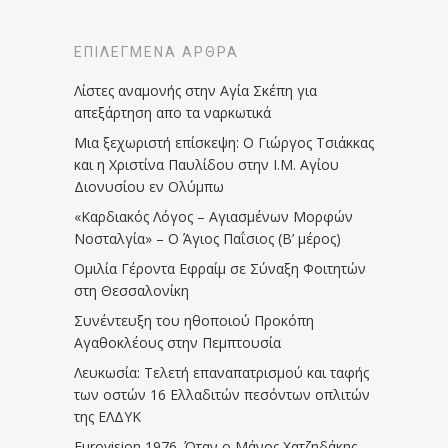
ΕΠΙΛΕΓΜΈΝΑ ΆΡΘΡΑ
Λίστες αναμονής στην Αγία Σκέπη για
απεξάρτηση απο τα ναρκωτικά
Μια ξεχωριστή επίσκεψη: Ο Γιώργος Τσιάκκας
και η Χριστίνα Παυλίδου στην Ι.Μ. Αγίου
Διονυσίου εν Ολύμπω
«Καρδιακός Λόγος – Αγιασμένων Μορφών
Νοσταλγία» – Ο Άγιος Παΐσιος (Β’ μέρος)
Ομιλία Γέροντα Εφραίμ σε Σύναξη Φοιτητών
στη Θεσσαλονίκη
Συνέντευξη του ηθοποιού Προκόπη
Αγαθοκλέους στην Πεμπτουσία
Λευκωσία: Τελετή επαναπατρισμού και ταφής
των οστών 16 Ελλαδιτών πεσόντων οπλιτών
της ΕΛΔΥΚ
Eurovision 1976. Όταν ο Μάνος Χατζηδάκης