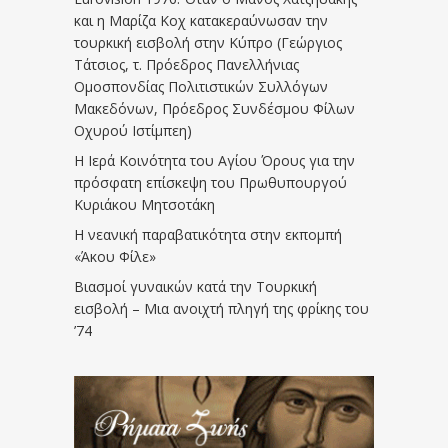
και η Μαρίζα Κοχ κατακεραύνωσαν την
τουρκική εισβολή στην Κύπρο (Γεώργιος
Τάτσιος, τ. Πρόεδρος Πανελλήνιας
Ομοσπονδίας Πολιτιστικών Συλλόγων
Μακεδόνων, Πρόεδρος Συνδέσμου Φίλων
Οχυρού Ιστίμπεη)
Η Ιερά Κοινότητα του Αγίου Όρους για την
πρόσφατη επίσκεψη του Πρωθυπουργού
Κυριάκου Μητσοτάκη
Η νεανική παραβατικότητα στην εκπομπή
«Άκου Φίλε»
Βιασμοί γυναικών κατά την Τουρκική
εισβολή – Μια ανοιχτή πληγή της φρίκης του
’74